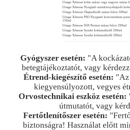
Uriage Xémose krém száraz vagy nagyon száraz 
Uriage Xémose Nyugtató szemkörnyékápoló krém 
Uriage Xémose Olajtusfürdő száraz bőrre 500ml
Uriage Xémose PSO Nyugtató koncentrátum pszori
150ml
Uriage Xémose SOS Permet száraz bőrre 200ml
Uriage Xémose Syndet krémtusfürdő 200ml
Uriage Xémose Syndet krémtusfürdő 500ml
Gyógyszer esetén:
"A kockázato
betegtájékoztatót, vagy kérdez
Étrend-kiegészítő esetén:
"Az 
kiegyensúlyozott, vegyes ét
Orvostechnikai eszköz esetén:
útmutatót, vagy kér
Fertőtlenítőszer esetén:
"Fertő
biztonságra! Használat előtt mi