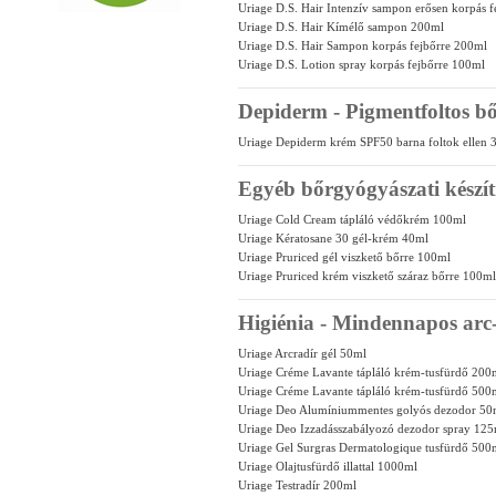
Uriage D.S. Hair Intenzív sampon erősen korpás 
Uriage D.S. Hair Kímélő sampon 200ml
Uriage D.S. Hair Sampon korpás fejbőrre 200ml
Uriage D.S. Lotion spray korpás fejbőrre 100ml
Depiderm - Pigmentfoltos b
Uriage Depiderm krém SPF50 barna foltok ellen 
Egyéb bőrgyógyászati kész
Uriage Cold Cream tápláló védőkrém 100ml
Uriage Kératosane 30 gél-krém 40ml
Uriage Pruriced gél viszkető bőrre 100ml
Uriage Pruriced krém viszkető száraz bőrre 100ml
Higiénia - Mindennapos arc- 
Uriage Arcradír gél 50ml
Uriage Créme Lavante tápláló krém-tusfürdő 200
Uriage Créme Lavante tápláló krém-tusfürdő 500
Uriage Deo Alumíniummentes golyós dezodor 50
Uriage Deo Izzadásszabályozó dezodor spray 125
Uriage Gel Surgras Dermatologique tusfürdő 500
Uriage Olajtusfürdő illattal 1000ml
Uriage Testradír 200ml