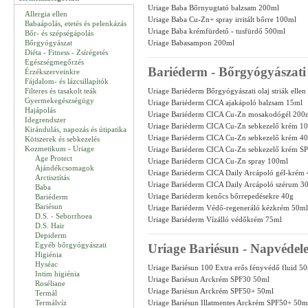
Uriage Baba Bőrnyugtató balzsam 200ml
Allergia ellen
Uriage Baba Cu-Zn+ spray irritált bőrre 100ml
Babaápolás, etetés és pelenkázás
Uriage Baba krémfürdető - tusfürdő 500ml
Bőr- és szépségápolás
Bőrgyógyászat
Uriage Babasampon 200ml
Diéta - Fitness - Zsírégetés
Egészségmegőrzés
Bariéderm - Bőrgyógyászati
Érzékszerveinkre
Fájdalom- és lázcsillapítók
Filteres és tasakolt teák
Uriage Bariéderm Bőrgyógyászati olaj striák elle
Gyermekegészségügy
Uriage Bariéderm CICA ajakápoló balzsam 15ml
Hajápolás
Uriage Bariéderm CICA Cu-Zn mosakodógél 200
Idegrendszer
Uriage Bariéderm CICA Cu-Zn sebkezelő krém 1
Kirándulás, napozás és útipatika
Uriage Bariéderm CICA Cu-Zn sebkezelő krém 4
Kötszerek és sebkezelés
Kozmetikum - Uriage
Uriage Bariéderm CICA Cu-Zn sebkezelő krém S
Age Protect
Uriage Bariéderm CICA Cu-Zn spray 100ml
Ajándékcsomagok
Uriage Bariéderm CICA Daily Arcápoló gél-krém
Arctisztítás
Uriage Bariéderm CICA Daily Arcápoló szérum 3
Baba
Uriage Bariéderm kenőcs bőrrepedésekre 40g
Bariéderm
Bariésun
Uriage Bariéderm Védő-regeneráló kézkrém 50ml
D.S. - Seborrhoea
Uriage Bariéderm Vízálló védőkrém 75ml
D.S. Hair
Depiderm
Egyéb bőrgyógyászati
Uriage Bariésun - Napvédel
Higiénia
Hyséac
Uriage Bariésun 100 Extra erős fényvédő fluid 5
Intim higiénia
Uriage Bariésun Arckrém SPF30 50ml
Roséliane
Uriage Bariésun Arckrém SPF50+ 50ml
Termál
Termálvíz
Uriage Bariésun Illatmentes Arckrém SPF50+ 50m