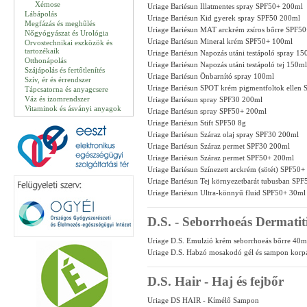
Xémose
Uriage Bariésun Illatmentes spray SPF50+ 200ml
Lábápolás
Uriage Bariésun Kid gyerek spray SPF50 200ml
Megfázás és meghűlés
Uriage Bariésun MAT arckrém zsíros bőrre SPF5
Nőgyógyászat és Urológia
Uriage Bariésun Mineral krém SPF50+ 100ml
Orvostechnikai eszközök és
tartozékaik
Uriage Bariésun Napozás utáni testápoló spray 15
Otthonápolás
Uriage Bariésun Napozás utáni testápoló tej 150ml
Szájápolás és fertőtlenítés
Uriage Bariésun Önbarnító spray 100ml
Szív, ér és érrendszer
Uriage Bariésun SPOT krém pigmentfoltok ellen
Tápcsatorna és anyagcsere
Váz és izomrendszer
Uriage Bariésun spray SPF30 200ml
Vitaminok és ásványi anyagok
Uriage Bariésun spray SPF50+ 200ml
Uriage Bariésun Stift SPF50 8g
Uriage Bariésun Száraz olaj spray SPF30 200ml
Uriage Bariésun Száraz permet SPF30 200ml
Uriage Bariésun Száraz permet SPF50+ 200ml
Uriage Bariésun Színezett arckrém (sötét) SPF50+
Uriage Bariésun Tej környezetbarát tubusban SP
Uriage Bariésun Ultra-könnyű fluid SPF50+ 30ml
D.S. - Seborrhoeás Dermatit
Uriage D.S. Emulzió krém seborrhoeás bőrre 40m
Uriage D.S. Habzó mosakodó gél és sampon korpá
D.S. Hair - Haj és fejbőr
Uriage DS HAIR - Kímélő Sampon