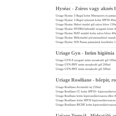
Hyséac - Zsíros vagy aknés 
Uriage Hyséac 3-Regul krém Mitesszeres és patta
Uriage Hyséac 3-Regul színezett krém SPF30 40m
Uriage Hyséac Habzó tisztító gél zsíros bőrre 150
Uriage Hyséac HYDRA hidratáló nyugtató krém 
Uriage Hyséac MAT mattító krém zsíros bőrre 40
Uriage Hyséac Mélytisztító pórusösszehúzó maszk
Uriage Hyséac SOS Paszta pattanások kezelésére 
Uriage Gyn - Intim higiénia
Uriage GYN-8 nyugató intim mosakodó gél 100m
Uriage GYN-PHY intim mosakodó gél 200ml
Uriage GYN-PHY intim mosakodó gél 500ml
Uriage Roséliane - bőrpír, r
Uriage Roséliane Arctisztító tej 250ml
Uriage Roséliane CC krém SPF50+ kipirosodás/ros
Uriage Roséliane krém kipirosodás/rosacea ellen 
Uriage Roséliane krém SPF30 kipirosodás/rosacea
Uriage Roséliane RICHE krém kipirosodás/rosacea
Uriage Termál - Hidratáló ar