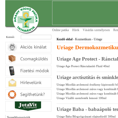
Online patika
Hírek
Vásárlás személyesen
Ren
Keresõ:
Kezdõ oldal
- Kozmetikum - Uriage
Uriage Dermokozmetik
Uriage Age Protect - Ráncta
Uriage Age Protect Ránctalanító Fluid 40ml
Uriage arctisztítás és smink
Uriage Micellás arclemosó érzékeny kipirosodó b
Uriage Micellás arclemosó zsíros vagy kombinált
Uriage Micellás arclemosó zsíros vagy kombinált
Uriage Vízálló szemfesték lemosó 100ml
Uriage Baba - babaápoló te
Uriage Baba Bőrgyógyászati olajtusfürdő 500ml
Termékkategóriák