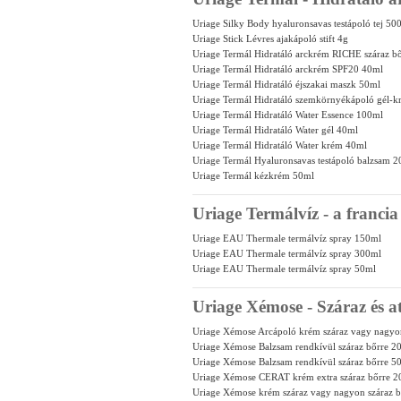
Uriage Silky Body hyaluronsavas testápoló tej 50
Uriage Stick Lévres ajakápoló stift 4g
Uriage Termál Hidratáló arckrém RICHE száraz b
Uriage Termál Hidratáló arckrém SPF20 40ml
Uriage Termál Hidratáló éjszakai maszk 50ml
Uriage Termál Hidratáló szemkörnyékápoló gél-
Uriage Termál Hidratáló Water Essence 100ml
Uriage Termál Hidratáló Water gél 40ml
Uriage Termál Hidratáló Water krém 40ml
Uriage Termál Hyaluronsavas testápoló balzsam 
Uriage Termál kézkrém 50ml
Uriage Termálvíz - a francia
Uriage EAU Thermale termálvíz spray 150ml
Uriage EAU Thermale termálvíz spray 300ml
Uriage EAU Thermale termálvíz spray 50ml
Uriage Xémose - Száraz és a
Uriage Xémose Arcápoló krém száraz vagy nagyon
Uriage Xémose Balzsam rendkívül száraz bőrre 2
Uriage Xémose Balzsam rendkívül száraz bőrre 5
Uriage Xémose CERAT krém extra száraz bőrre 
Uriage Xémose krém száraz vagy nagyon száraz 