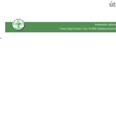
út
Adatkezelési tájékoz
"Arany Kígyó Patika" Cím: H-2800 Tatabánya-Kertváro
.