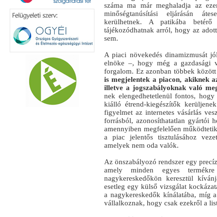
száma ma már meghaladja az ezerk
minőségtanúsítási eljárásán átes
kerülhetnek. A patikába betérő
tájékozódhatnak arról, hogy az adot
sem.
A piaci növekedés dinamizmusát jó
elnöke –, hogy még a gazdasági vá
forgalom. Ez azonban többek közöt
is megjelentek a piacon, akiknek 
illetve a jogszabályoknak való megf
nek elengedhetetlenül fontos, hogy
kiálló étrend-kiegészítők kerüljen
figyelmet az internetes vásárlás ves
forrásból, azonosíthatatlan gyártói 
amennyiben megfelelően működtetik é
a piac jelentős tisztulásához ve
amelyek nem oda valók.
Az önszabályozó rendszer egy precíze
amely minden egyes termékre
nagykereskedőkön keresztül kívánja
esetleg egy külső vizsgálat kockázat
a nagykereskedők kínálatába, míg a
vállalkoznak, hogy csak ezekről a lis