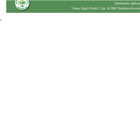
Adatkezelési tájékoz
"Arany Kígyó Patika" Cím: H-2800 Tatabánya-Kertváro
.