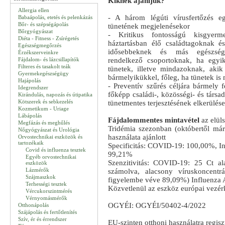
Kiknek ajánljuk?
Allergia ellen
- A három légúti vírusfertőzés 
Babaápolás, etetés és pelenkázás
Bőr- és szépségápolás
tünetének megjelenésekor
Bőrgyógyászat
- Kritikus fontosságú kisgyerm
Diéta - Fitness - Zsírégetés
háztartásban élő családtagoknak és
Egészségmegőrzés
idősebbeknek és más egészség
Érzékszerveinkre
Fájdalom- és lázcsillapítók
rendelkező csoportoknak, ha egyik
Filteres és tasakolt teák
tünetek, illetve mindazoknak, akik
Gyermekegészségügy
bármelyikükkel, főleg, ha tünetek is
Hajápolás
- Preventív szűrés céljára bármely f
Idegrendszer
főképp családi-, közösségi- és társad
Kirándulás, napozás és útipatika
Kötszerek és sebkezelés
tünetmentes terjesztésének elkerülése
Kozmetikum - Uriage
Lábápolás
Fájdalommentes mintavétel
az elül
Megfázás és meghűlés
Tridémia szezonban (októbertől már
Nőgyógyászat és Urológia
használata ajánlott
Orvostechnikai eszközök és
tartozékaik
Specificitás: COVID-19: 100,00%, I
Covid és influenza tesztek
99,21%
Egyéb orvostechnikai
Szenzitivitás: COVID-19: 25 Ct a
eszközök
Lázmérők
számolva, alacsony víruskoncentr
Szájmaszkok
figyelembe véve 89,09%) Influenza
Terhességi tesztek
Közvetlenül az eszköz európai vezérk
Vércukorszintmérés
Vérnyomásmérők
OGYÉI: OGYÉI/50402-4/2022
Otthonápolás
Szájápolás és fertőtlenítés
Szív, ér és érrendszer
EU-szinten otthoni használatra regisz