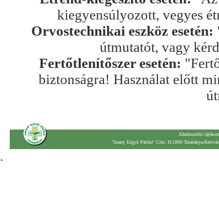
kiegyensúlyozott, vegyes ét
Orvostechnikai eszköz esetén:
útmutatót, vagy kér
Fertőtlenítőszer esetén:
"Fertő
biztonságra! Használat előtt mi
út
Adatkezelési tájékoz
"Arany Kígyó Patika" Cím: H-2800 Tatabánya-Kertváro
.