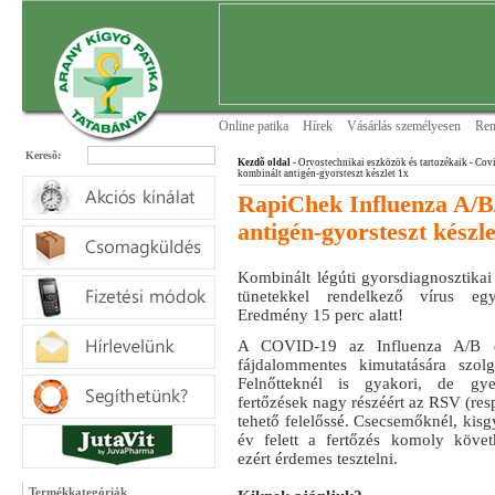
Online patika
Hírek
Vásárlás személyesen
Ren
Keresõ:
Kezdõ oldal
- Orvostechnikai eszközök és tartozékaik
- Covi
kombinált antigén-gyorsteszt készlet 1x
RapiChek Influenza A/
antigén-gyorsteszt készle
Kombinált légúti gyorsdiagnosztika
tünetekkel rendelkező vírus egyi
Eredmény 15 perc alatt!
A COVID-19 az Influenza A/B 
fájdalommentes kimutatására szolg
Felnőtteknél is gyakori, de gy
fertőzések nagy részéért az RSV (resp
tehető felelőssé. Csecsemőknél, kis
év felett a fertőzés komoly követ
ezért érdemes tesztelni.
Termékkategóriák