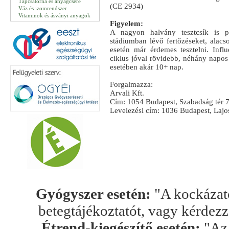
Tápcsatorna és anyagcsere
(CE 2934)
Váz és izomrendszer
Vitaminok és ásványi anyagok
Figyelem:
A nagyon halvány tesztcsík is po
stádiumban lévő fertőzéseket, alacs
esetén már érdemes tesztelni. Infl
ciklus jóval rövidebb, néhány napos
esetében akár 10+ nap.
Forgalmazza:
Arvali Kft.
Cím: 1054 Budapest, Szabadság tér 7
Levelezési cím: 1036 Budapest, Lajos 
Gyógyszer esetén:
"A kockázato
betegtájékoztatót, vagy kérdez
Étrend-kiegészítő esetén:
"Az 