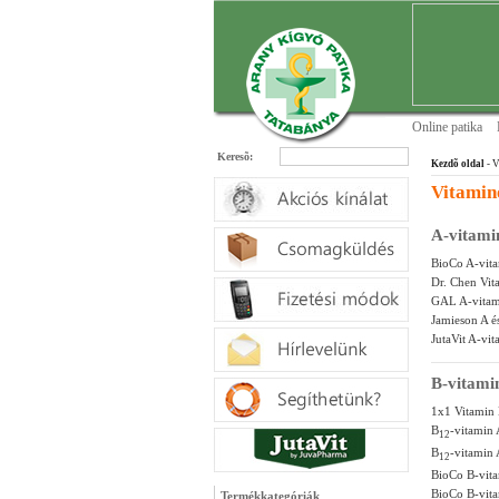
Online patika
Keresõ:
Kezdõ oldal
- V
Vitamin
A-vitami
BioCo A-vita
Dr. Chen Vi
GAL A-vitam
Jamieson A é
JutaVit A-vi
B-vitami
1x1 Vitamin 
B
-vitamin
12
B
-vitamin
12
BioCo B-vita
BioCo B-vita
Termékkategóriák