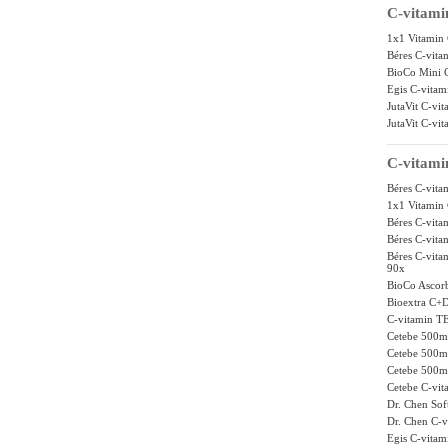
C-vitami
1x1 Vitamin 
Béres C-vita
BioCo Mini C
Egis C-vitam
JutaVit C-vi
JutaVit C-vi
C-vitami
Béres C-vita
1x1 Vitamin 
Béres C-vita
Béres C-vita
Béres C-vit
90x
BioCo Ascorb
Bioextra C+D
C-vitamin T
Cetebe 500mg
Cetebe 500mg
Cetebe 500mg
Cetebe C-vit
Dr. Chen Sof
Dr. Chen C-
Egis C-vitam