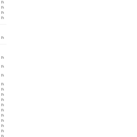
 Ft
 Ft
 Ft
 Ft
 Ft
 Ft
 Ft
 Ft
 Ft
 Ft
 Ft
 Ft
 Ft
 Ft
 Ft
 Ft
 Ft
 Ft
 Ft