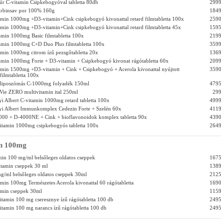
úr C-vitamin Csipkebogyóval tabletta 80db
2999
orbinsav por 100% 160g
1849
tamin 1000mg +D3-vitamin+Cink csipkebogyó kivonattal retard filmtabletta 100x
2590
tamin 1000mg +D3-vitamin+Cink csipkebogyó kivonattal retard filmtabletta 45x
1595
tamin 1000mg Basic filmtabletta 100x
2199
tamin 1000mg C+D Duo Plus filmtabletta 100x
3599
tamin 1000mg citrom ízű pezsgőtabletta 20x
1369
tamin 1000mg Forte + D3-vitamin + Csipkebogyó kivonat rágótabletta 60x
2099
tamin 1500mg +D3-vitamin + Cink + Csipkebogyó + Acerola kivonattal nyújtott
3590
filmtabletta 100x
 liposzómás C-1000mg folyadék 150ml
4795
ie ZERO multivitamin ital 250ml
299
i Albert C-vitamin 1000mg retard tabletta 100x
4999
yi Albert Immunkomplex Cedezin Forte + Szelén 60x
4119
000 + D-4000NE + Cink + bioflavonoidok komplex tabletta 90x
4390
itamin 1000mg csipkebogyós tabletta 100x
2649
in 100mg
min 100 mg/ml belsőleges oldatos cseppek
1675
itamin cseppek 30 ml
1389
/ml belsőleges oldatos cseppek 30ml
2125
tamin 100mg Természetes Acerola kivonattal 60 rágótabletta
1690
tamin cseppek 30ml
1159
tamin 100 mg cseresznye ízű rágótabletta 100 db
2495
tamin 100 mg narancs ízű rágótabletta 100 db
2495