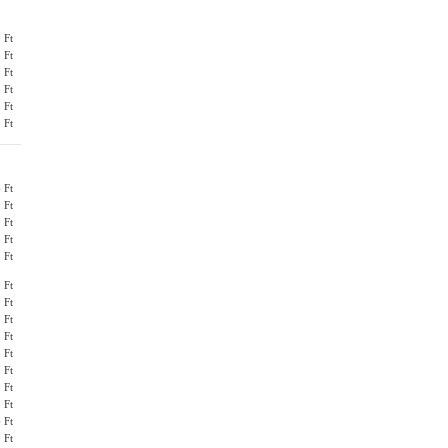
 Ft
 Ft
 Ft
 Ft
 Ft
 Ft
 Ft
 Ft
 Ft
 Ft
 Ft
 Ft
 Ft
 Ft
 Ft
 Ft
 Ft
 Ft
 Ft
 Ft
 Ft