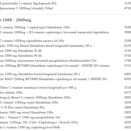
Liposzómális C-vitamin lágykapszula 90x
5150
 liposzómás C-1000mg folyadék 150ml
4795
n 1000 - 2000mg
C-vitamin 1000mg + csipkebogyó filmtabletta 100x
3590
C-vitamin 1000mg + D3-vitamin csipkebogyó kivonattal narancsízű rágótabletta
3990
C-vitamin 1000mg rágótabletta narancs ízű 60x
3290
lex 1000 mg Retard filmtabletta étrend-kiegészítő készítmény 90 x
6219
min 1000 mg filmtabletta 30 db
2195
min 1000 mg filmtabletta 90 db
4765
min 1000mg cukormentes citromízű pezsgőtabletta édesítőszerekkel 20x
1700
amin 1000mg RETARD filmtabletta csipkebogyó kivonattal + 2000NE D3-vitamin
5515
min 1500 mg filmtabletta étrend-kiegészítő készítmény 90 x
4495
amin MAX 1500mg RETARD filmtabletta csipkebogyó kivonattal + 3000NE D3-
6995
atur C-vitamint tartalmazó étrend-kiegészítő por 400 g
3319
uo tabletta 100x
4375
bogyós Retard C-vitamin 1000mg filmtabletta 100x
3995
-vitamin 1500mg retard filmtabletta 100x
5439
C+D Duo retard filmtabletta 90x
5890
itamin 1000 mg retard filmtabletta 100x
3995
oz + Vitamin C 1000 mg pezsgőtabletta 10x
1499
vitamin 1200mg +D3 +Cink +Csipkebogyó +Acerola 105x
4205
túr C-vitamin 1500 mg csipkebogyóval 60db
3055