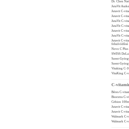
Dr. Chen Nat
JutaVit Aszk
Jutavit C-vi
Jutavit C-vi
JutaVit C-vi
JutaVit C-vi
Jutavit C-vi
JutaVit C-vi
Jutavit C-vi
felszívódűsú 
Novo C Plus
SWISS DeLaV
Szent-György
Szent-Györg
Vitaking C-1
VitaKing C-v
C-vitam
Béres C-vita
Bioextra C-v
Cebion 100mg
Jutavit C-vi
Jutavit C-vi
Walmark C-vi
Walmark C-vi