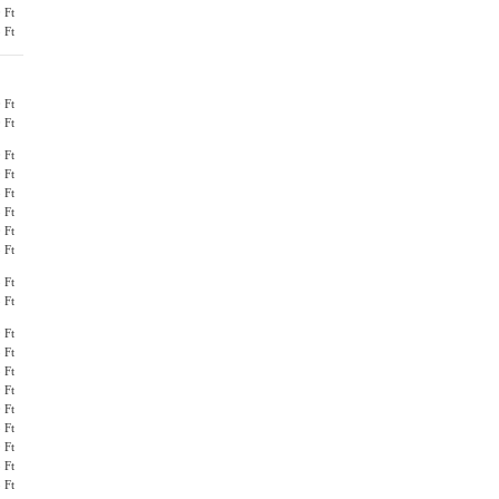
 Ft
 Ft
 Ft
 Ft
 Ft
 Ft
 Ft
 Ft
 Ft
 Ft
 Ft
 Ft
 Ft
 Ft
 Ft
 Ft
 Ft
 Ft
 Ft
 Ft
 Ft