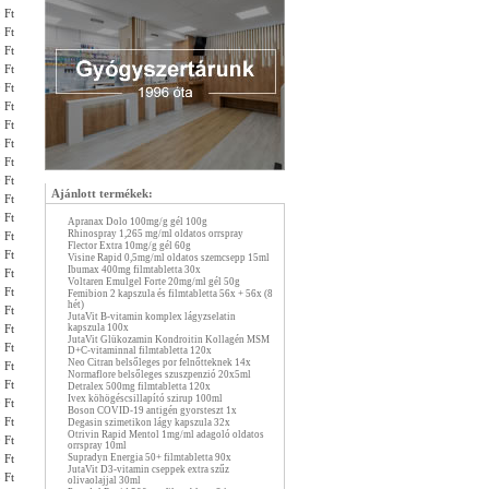
 Ft
 Ft
 Ft
 Ft
 Ft
 Ft
 Ft
 Ft
 Ft
 Ft
Ajánlott termékek:
 Ft
 Ft
Apranax Dolo 100mg/g gél 100g
Rhinospray 1,265 mg/ml oldatos orrspray
 Ft
Flector Extra 10mg/g gél 60g
 Ft
Visine Rapid 0,5mg/ml oldatos szemcsepp 15ml
Ibumax 400mg filmtabletta 30x
 Ft
Voltaren Emulgel Forte 20mg/ml gél 50g
 Ft
Femibion 2 kapszula és filmtabletta 56x + 56x (8
hét)
 Ft
JutaVit B-vitamin komplex lágyzselatin
kapszula 100x
 Ft
JutaVit Glükozamin Kondroitin Kollagén MSM
 Ft
D+C-vitaminnal filmtabletta 120x
Neo Citran belsőleges por felnőtteknek 14x
 Ft
Normaflore belsőleges szuszpenzió 20x5ml
 Ft
Detralex 500mg filmtabletta 120x
Ivex köhögéscsillapító szirup 100ml
 Ft
Boson COVID-19 antigén gyorsteszt 1x
 Ft
Degasin szimetikon lágy kapszula 32x
Otrivin Rapid Mentol 1mg/ml adagoló oldatos
 Ft
orrspray 10ml
Supradyn Energia 50+ filmtabletta 90x
 Ft
JutaVit D3-vitamin cseppek extra szűz
 Ft
olivaolajjal 30ml