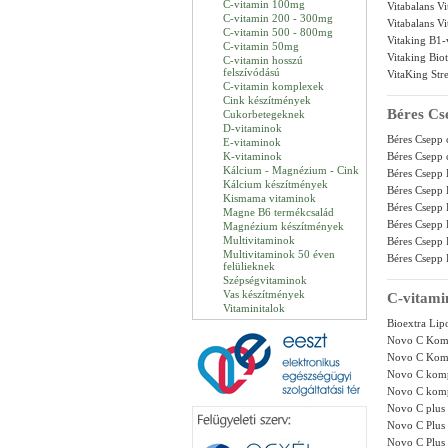
C-vitamin 100mg
Vitabalans V
C-vitamin 200 - 300mg
Vitabalans V
C-vitamin 500 - 800mg
Vitaking B1-
C-vitamin 50mg
Vitaking Biot
C-vitamin hosszú
felszívódású
VitaKing Str
C-vitamin komplexek
Cink készítmények
Béres Cs
Cukorbetegeknek
D-vitaminok
Béres Csepp
E-vitaminok
K-vitaminok
Béres Csepp
Kálcium - Magnézium - Cink
Béres Csepp
Kálcium készítmények
Béres Csepp 
Kismama vitaminok
Béres Csepp
Magne B6 termékcsalád
Béres Csepp 
Magnézium készítmények
Multivitaminok
Béres Csepp 
Multivitaminok 50 éven
Béres Csepp 
felülieknek
Szépségvitaminok
Vas készítmények
C-vitami
Vitaminitalok
Bioextra Lip
Novo C Kompl
Novo C Komp
Novo C kompl
Novo C kompl
Novo C plus 
Novo C Plus 
Novo C Plus 