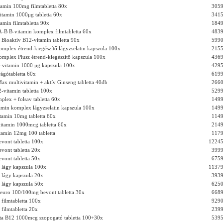
amin 100mg filmtabletta 80x
3059
tamin 1000μg tabletta 60x
3415
amin filmtabletta 90x
1849
B B-vitamin komplex filmtabletta 60x
4839
Bioaktív B12-vitamin tabletta 90x
5990
omplex étrend-kiegészítő lágyzselatin kapszula 100x
2155
omplex Plusz étrend-kiegészítő kapszula 100x
4369
-vitamin 1000 μg kapszula 100x
4295
rágótabletta 60x
6199
ax multivitamin + aktív Ginseng tabletta 40db
2660
-vitamin tabletta 100x
5299
plex + folsav tabletta 60x
1499
tamin komplex lágyzselatin kapszula 100x
1499
itamin 10mg tabletta 60x
1149
vitamin 1000mcg tabletta 60x
2149
itamin 12mg 100 tabletta
1179
vont tabletta 100x
12245
ont tabletta 20x
3999
ont tabletta 50x
6759
lágy kapszula 100x
11379
lágy kapszula 20x
3939
lágy kapszula 50x
6250
uro 100/100mg bevont tabletta 30x
6689
filmtabletta 100x
9290
filmtabletta 20x
2399
ita B12 1000mcg szopogató tabletta 100+30x
5395