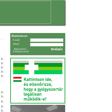
Bejelentkezés
E-mail:
Jelszó:
Regisztráció
::
Elfelejtett jelszó
 Ft
 Ft
 Ft
 Ft
 Ft
 Ft
 Ft
 Ft
 Ft
 Ft