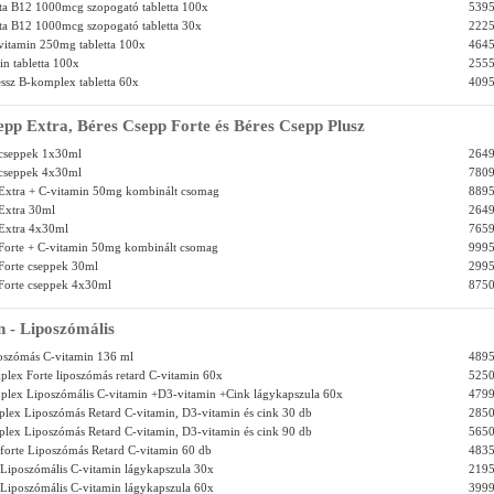
ita B12 1000mcg szopogató tabletta 100x
5395
ita B12 1000mcg szopogató tabletta 30x
2225
vitamin 250mg tabletta 100x
4645
in tabletta 100x
2555
essz B-komplex tabletta 60x
4095
epp Extra, Béres Csepp Forte és Béres Csepp Plusz
 cseppek 1x30ml
2649
 cseppek 4x30ml
7809
 Extra + C-vitamin 50mg kombinált csomag
8895
Extra 30ml
2649
 Extra 4x30ml
7659
Forte + C-vitamin 50mg kombinált csomag
9995
Forte cseppek 30ml
2995
Forte cseppek 4x30ml
8750
n - Liposzómális
oszómás C-vitamin 136 ml
4895
ex Forte liposzómás retard C-vitamin 60x
5250
lex Liposzómális C-vitamin +D3-vitamin +Cink lágykapszula 60x
4799
ex Liposzómás Retard C-vitamin, D3-vitamin és cink 30 db
2850
ex Liposzómás Retard C-vitamin, D3-vitamin és cink 90 db
5650
forte Liposzómás Retard C-vitamin 60 db
4835
Liposzómális C-vitamin lágykapszula 30x
2195
Liposzómális C-vitamin lágykapszula 60x
3999