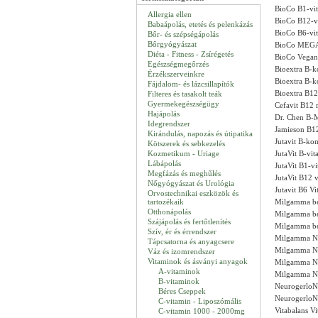
BioCo B1-vit
Allergia ellen
BioCo B12-vi
Babaápolás, etetés és pelenkázás
BioCo B6-vit
Bőr- és szépségápolás
Bőrgyógyászat
BioCo MEGA-
Diéta - Fitness - Zsírégetés
BioCo Vegan 
Egészségmegőrzés
Bioextra B-k
Érzékszerveinkre
Bioextra B-k
Fájdalom- és lázcsillapítók
Bioextra B12
Filteres és tasakolt teák
Gyermekegészségügy
Cefavit B12 
Hajápolás
Dr. Chen B-M
Idegrendszer
Jamieson B12
Kirándulás, napozás és útipatika
Jutavit B-kom
Kötszerek és sebkezelés
Kozmetikum - Uriage
JutaVit B-vi
Lábápolás
JutaVit B1-v
Megfázás és meghűlés
JutaVit B12 
Nőgyógyászat és Urológia
Jutavit B6 V
Orvostechnikai eszközök és
tartozékaik
Milgamma be
Otthonápolás
Milgamma bev
Szájápolás és fertőtlenítés
Milgamma bev
Szív, ér és érrendszer
Milgamma N 
Tápcsatorna és anyagcsere
Milgamma N 
Váz és izomrendszer
Vitaminok és ásványi anyagok
Milgamma N 
A-vitaminok
Milgamma Ne
B-vitaminok
NeurogerloN 
Béres Cseppek
NeurogerloN 
C-vitamin - Liposzómális
Vitabalans V
C-vitamin 1000 - 2000mg