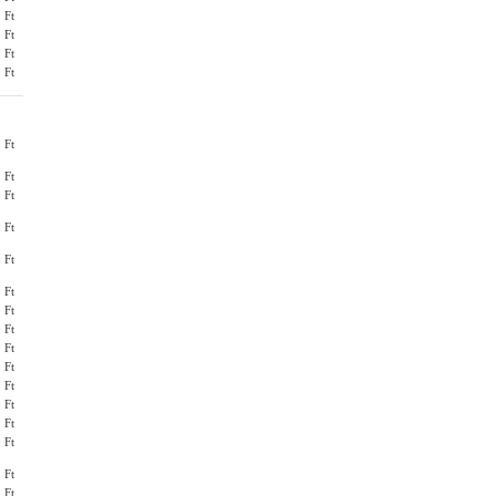
 Ft
 Ft
 Ft
 Ft
 Ft
 Ft
 Ft
 Ft
 Ft
 Ft
 Ft
 Ft
 Ft
 Ft
 Ft
 Ft
 Ft
 Ft
 Ft
 Ft