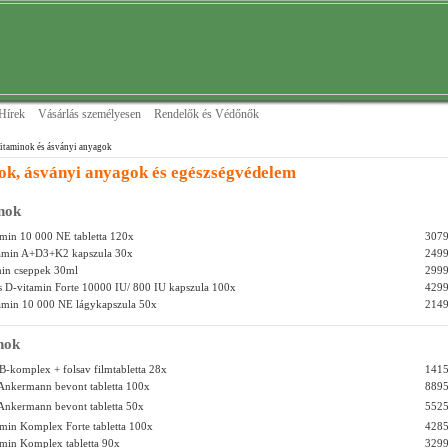
Hírek
Vásárlás személyesen
Rendelők és Védőnők
itaminok és ásványi anyagok
ok, ásványi anyagok és egészségvédelem
nok
min 10 000 NE tabletta 120x
3079
tamin A+D3+K2 kapszula 30x
2499
in cseppek 30ml
2999
s D-vitamin Forte 10000 IU/ 800 IU kapszula 100x
4299
tamin 10 000 NE lágykapszula 50x
2149
nok
B-komplex + folsav filmtabletta 28x
1415
 Ankermann bevont tabletta 100x
8895
 Ankermann bevont tabletta 50x
5525
min Komplex Forte tabletta 100x
4285
min Komplex tabletta 90x
3299