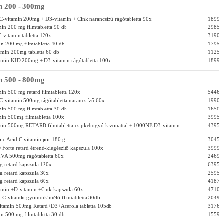
n 200 - 300mg
C-vitamin 200mg + D3-vitamin + Cink narancsízű rágótabletta 90x
1899
min 200 mg filmtabletta 90 db
2985
-vitamin tabletta 120x
3190
in 200 mg filmtabletta 40 db
1795
tamin 200mg tabletta 60 db
1125
tamin KID 200mg + D3-vitamin rágótabletta 100x
1899
n 500 - 800mg
min 500 mg retard filmtabletta 120x
5446
C-vitamin 500mg rágótabletta narancs ízű 60x
1990
min 500 mg filmtabletta 30 db
1650
min 500mg filmtabletta 100x
3995
amin 500mg RETARD filmtabletta csipkebogyó kivonattal + 1000NE D3-vitamin
4395
ic Acid C-vitamin por 180 g
3045
 Forte retard étrend-kiegészítő kapszula 100x
3999
EVA 500mg rágótabletta 60x
2469
 retard kapszula 120x
6395
 retard kapszula 30x
2595
 retard kapszula 60x
4187
amin +D-vitamin +Cink kapszula 60x
4710
t C-vitamin gyomorkímélő filmtabletta 30db
2049
vitamin 500mg Retard+D3+Acerola tabletta 105db
3176
in 500 mg filmtabletta 30 db
1559