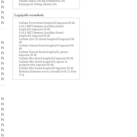
Panadol Rapid 500 mg filmtabletta 24x
 Ft
Kalmopyrin 500mg tabletta 24x
 Ft
 Ft
Legújabb termékek:
 Ft
 Ft
Gallmet Extra étrend-kiegészítő kapszula 60 db
GALLMET-Immune (AntiBac) étrend-
kiegészítő, kapszula 30 db
GALLMET-Immune (AntiBac) étrend-
kiegészítő, kapszula 60 db
Gallmet Szív+Ér étrend-kiegészítő kapszula 90
db
 Ft
Gallmet Natural étrend-kiegészítő kapszula 90
 Ft
db
Gallmet Natural étrend-kiegészítő, epesav
 Ft
kapszula 30 db
 Ft
Gallmet Mix étrend-kiegészítő kapszula 90 db
Gallmet-Mix étrend-kiegészítő, epesav és
 Ft
gyógynövény kapszula 60 db
Gallmet Mix étrend-kiegészítő kapszula 30 db
 Ft
Herbária filterezett orvosi citromfű levél 25 filter
 Ft
25 g
 Ft
 Ft
 Ft
 Ft
 Ft
 Ft
 Ft
 Ft
 Ft