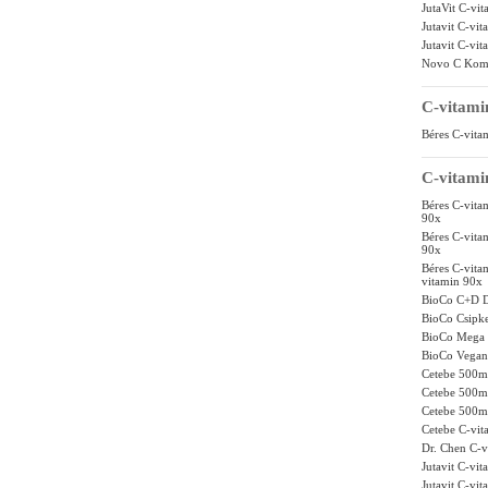
JutaVit C-vi
Jutavit C-vi
Jutavit C-vi
Novo C Kompl
C-vitam
Béres C-vita
C-vitamin
Béres C-vit
90x
Béres C-vit
90x
Béres C-vit
vitamin 90x
BioCo C+D D
BioCo Csipke
BioCo Mega C
BioCo Vegan 
Cetebe 500mg
Cetebe 500mg
Cetebe 500mg
Cetebe C-vit
Dr. Chen C-
Jutavit C-vi
Jutavit C-vi