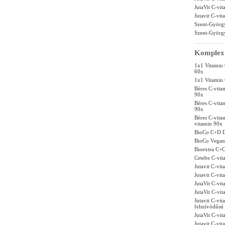
JutaVit C-vi
Jutavit C-vi
Szent-György
Szent-György
Komplex 
1x1 Vitamin 
60x
1x1 Vitamin 
Béres C-vit
90x
Béres C-vit
90x
Béres C-vit
vitamin 90x
BioCo C+D D
BioCo Vegan 
Bioextra C+C
Cetebe C-vit
Jutavit C-vi
Jutavit C-vi
JutaVit C-vi
JutaVit C-vi
Jutavit C-vi
felszívódűsú 
JutaVit C-vi
Jutavit C-vi