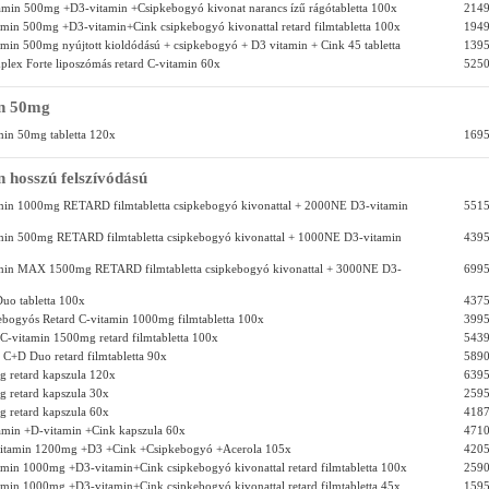
tamin 500mg +D3-vitamin +Csipkebogyó kivonat narancs ízű rágótabletta 100x
2149
tamin 500mg +D3-vitamin+Cink csipkebogyó kivonattal retard filmtabletta 100x
1949
tamin 500mg nyújtott kioldódású + csipkebogyó + D3 vitamin + Cink 45 tabletta
1395
ex Forte liposzómás retard C-vitamin 60x
5250
in 50mg
min 50mg tabletta 120x
1695
 hosszú felszívódású
amin 1000mg RETARD filmtabletta csipkebogyó kivonattal + 2000NE D3-vitamin
5515
amin 500mg RETARD filmtabletta csipkebogyó kivonattal + 1000NE D3-vitamin
4395
amin MAX 1500mg RETARD filmtabletta csipkebogyó kivonattal + 3000NE D3-
6995
uo tabletta 100x
4375
bogyós Retard C-vitamin 1000mg filmtabletta 100x
3995
-vitamin 1500mg retard filmtabletta 100x
5439
C+D Duo retard filmtabletta 90x
5890
 retard kapszula 120x
6395
 retard kapszula 30x
2595
 retard kapszula 60x
4187
amin +D-vitamin +Cink kapszula 60x
4710
vitamin 1200mg +D3 +Cink +Csipkebogyó +Acerola 105x
4205
tamin 1000mg +D3-vitamin+Cink csipkebogyó kivonattal retard filmtabletta 100x
2590
tamin 1000mg +D3-vitamin+Cink csipkebogyó kivonattal retard filmtabletta 45x
1595