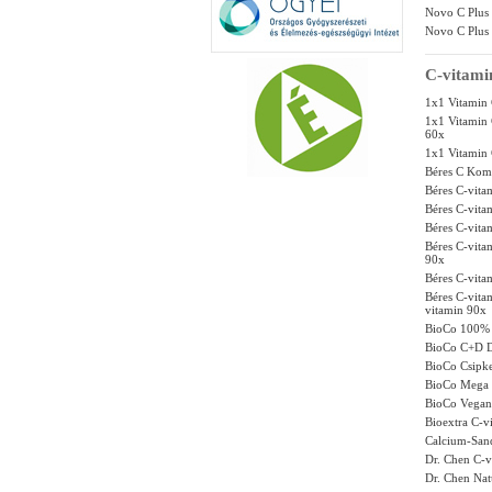
Novo C Plus 
Novo C Plus
C-vitami
1x1 Vitamin 
1x1 Vitamin 
60x
1x1 Vitamin 
Béres C Komp
Béres C-vita
Béres C-vita
Béres C-vita
Béres C-vit
90x
Béres C-vita
Béres C-vit
vitamin 90x
BioCo 100% N
BioCo C+D D
BioCo Csipke
BioCo Mega C
BioCo Vegan 
Bioextra C-v
Calcium-Sand
Dr. Chen C-
Dr. Chen Na