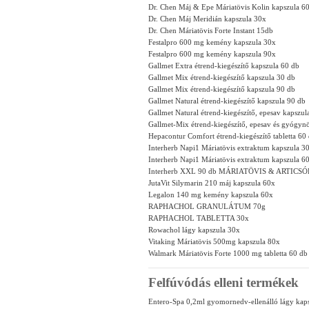
Dr. Chen Máj & Epe Máriatövis Kolin kapszula 6
Dr. Chen Máj Meridián kapszula 30x
Dr. Chen Máriatövis Forte Instant 15db
Festalpro 600 mg kemény kapszula 30x
Festalpro 600 mg kemény kapszula 90x
Gallmet Extra étrend-kiegészítő kapszula 60 db
Gallmet Mix étrend-kiegészítő kapszula 30 db
Gallmet Mix étrend-kiegészítő kapszula 90 db
Gallmet Natural étrend-kiegészítő kapszula 90 db
Gallmet Natural étrend-kiegészítő, epesav kapszul
Gallmet-Mix étrend-kiegészítő, epesav és gyógyn
Hepacontur Comfort étrend-kiegészítő tabletta 60
Interherb Napi1 Máriatövis extraktum kapszula 3
Interherb Napi1 Máriatövis extraktum kapszula 6
Interherb XXL 90 db MÁRIATÖVIS & ARTICSÓ
JutaVit Silymarin 210 máj kapszula 60x
Legalon 140 mg kemény kapszula 60x
RAPHACHOL GRANULÁTUM 70g
RAPHACHOL TABLETTA 30x
Rowachol lágy kapszula 30x
Vitaking Máriatövis 500mg kapszula 80x
Walmark Máriatövis Forte 1000 mg tabletta 60 db
Felfúvódás elleni termékek
Entero-Spa 0,2ml gyomornedv-ellenálló lágy kap