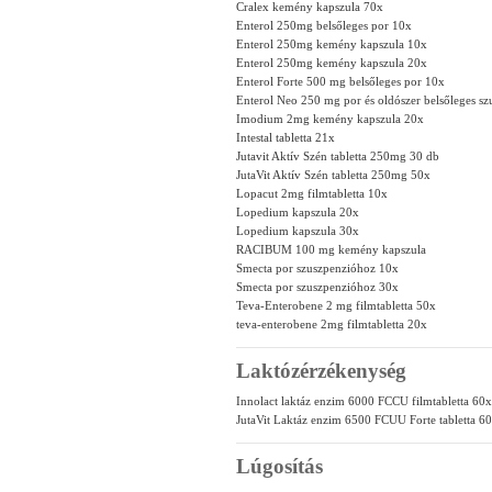
Cralex kemény kapszula 70x
Enterol 250mg belsőleges por 10x
Enterol 250mg kemény kapszula 10x
Enterol 250mg kemény kapszula 20x
Enterol Forte 500 mg belsőleges por 10x
Enterol Neo 250 mg por és oldószer belsőleges s
Imodium 2mg kemény kapszula 20x
Intestal tabletta 21x
Jutavit Aktív Szén tabletta 250mg 30 db
JutaVit Aktív Szén tabletta 250mg 50x
Lopacut 2mg filmtabletta 10x
Lopedium kapszula 20x
Lopedium kapszula 30x
RACIBUM 100 mg kemény kapszula
Smecta por szuszpenzióhoz 10x
Smecta por szuszpenzióhoz 30x
Teva-Enterobene 2 mg filmtabletta 50x
teva-enterobene 2mg filmtabletta 20x
Laktózérzékenység
Innolact laktáz enzim 6000 FCCU filmtabletta 60x
JutaVit Laktáz enzim 6500 FCUU Forte tabletta 6
Lúgosítás