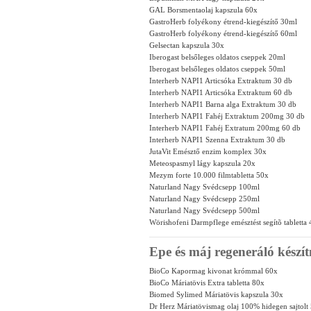
GAL Borsmentaolaj kapszula 60x
GastroHerb folyékony étrend-kiegészítő 30ml
GastroHerb folyékony étrend-kiegészítő 60ml
Gelsectan kapszula 30x
Iberogast belsőleges oldatos cseppek 20ml
Iberogast belsőleges oldatos cseppek 50ml
Interherb NAPI1 Articsóka Extraktum 30 db
Interherb NAPI1 Articsóka Extraktum 60 db
Interherb NAPI1 Barna alga Extraktum 30 db
Interherb NAPI1 Fahéj Extraktum 200mg 30 db
Interherb NAPI1 Fahéj Extratum 200mg 60 db
Interherb NAPI1 Szenna Extraktum 30 db
JutaVit Emésztő enzim komplex 30x
Meteospasmyl lágy kapszula 20x
Mezym forte 10.000 filmtabletta 50x
Naturland Nagy Svédcsepp 100ml
Naturland Nagy Svédcsepp 250ml
Naturland Nagy Svédcsepp 500ml
Wörishofeni Darmpflege emésztést segítõ tabletta
Epe és máj regeneráló kész
BioCo Kapormag kivonat krómmal 60x
BioCo Máriatövis Extra tabletta 80x
Biomed Sylimed Máriatövis kapszula 30x
Dr Herz Máriatövismag olaj 100% hidegen sajtolt