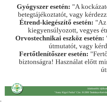
Gyógyszer esetén:
"A kockázato
betegtájékoztatót, vagy kérdez
Étrend-kiegészítő esetén:
"Az 
kiegyensúlyozott, vegyes ét
Orvostechnikai eszköz esetén:
útmutatót, vagy kér
Fertőtlenítőszer esetén:
"Fertő
biztonságra! Használat előtt mi
út
Adatkezelési tájékoz
"Arany Kígyó Patika" Cím: H-2800 Tatabánya-Kertváro
.