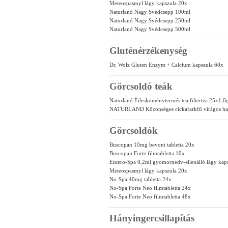
Meteospasmyl lágy kapszula 20x
Naturland Nagy Svédcsepp 100ml
Naturland Nagy Svédcsepp 250ml
Naturland Nagy Svédcsepp 500ml
Gluténérzékenység
Dr. Wolz Gluten Enzym + Calcium kapszula 60x
Görcsoldó teák
Naturland Édesköménytermés tea filtertea 25x1,0
NATURLAND Közönséges cickafarkfű virágos hajt
Görcsoldók
Buscopan 10mg bevont tabletta 20x
Buscopan Forte filmtabletta 10x
Entero-Spa 0,2ml gyomornedv-ellenálló lágy kap
Meteospasmyl lágy kapszula 20x
No-Spa 40mg tabletta 24x
No-Spa Forte Neo filmtabletta 24x
No-Spa Forte Neo filmtabletta 48x
Hányingercsillapítás