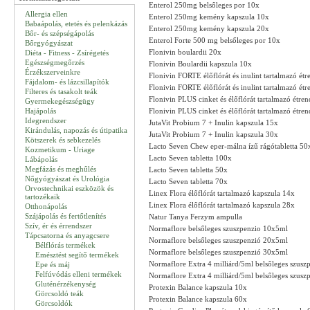
Enterol 250mg belsőleges por 10x
Allergia ellen
Enterol 250mg kemény kapszula 10x
Babaápolás, etetés és pelenkázás
Enterol 250mg kemény kapszula 20x
Bőr- és szépségápolás
Enterol Forte 500 mg belsőleges por 10x
Bőrgyógyászat
Flonivin boulardii 20x
Diéta - Fitness - Zsírégetés
Egészségmegőrzés
Flonivin Boulardii kapszula 10x
Érzékszerveinkre
Flonivin FORTE élőflórát és inulint tartalmazó ét
Fájdalom- és lázcsillapítók
Flonivin FORTE élőflórát és inulint tartalmazó ét
Filteres és tasakolt teák
Flonivin PLUS cinket és élőflórát tartalmazó étre
Gyermekegészségügy
Hajápolás
Flonivin PLUS cinket és élőflórát tartalmazó étre
Idegrendszer
JutaVit Probium 7 + Inulin kapszula 15x
Kirándulás, napozás és útipatika
JutaVit Probium 7 + Inulin kapszula 30x
Kötszerek és sebkezelés
Lacto Seven Chew eper-málna ízű rágótabletta 50
Kozmetikum - Uriage
Lacto Seven tabletta 100x
Lábápolás
Megfázás és meghűlés
Lacto Seven tabletta 50x
Nőgyógyászat és Urológia
Lacto Seven tabletta 70x
Orvostechnikai eszközök és
Linex Flora élőflórát tartalmazó kapszula 14x
tartozékaik
Linex Flora élőflórát tartalmazó kapszula 28x
Otthonápolás
Szájápolás és fertőtlenítés
Natur Tanya Ferzym ampulla
Szív, ér és érrendszer
Normaflore belsőleges szuszpenzio 10x5ml
Tápcsatorna és anyagcsere
Normaflore belsőleges szuszpenzió 20x5ml
Bélflórás termékek
Normaflore belsőleges szuszpenzió 30x5ml
Emésztést segítő termékek
Normaflore Extra 4 milliárd/5ml belsőleges szus
Epe és máj
Felfúvódás elleni termékek
Normaflore Extra 4 milliárd/5ml belsőleges szus
Gluténérzékenység
Protexin Balance kapszula 10x
Görcsoldó teák
Protexin Balance kapszula 60x
Görcsoldók