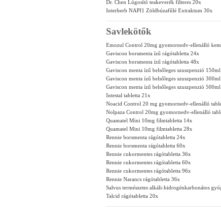
Dr. Chen Lúgosító teakeverék filteres 20x
Interherb NAPI1 Zöldbúzafűlé Extraktum 30x
Savlekötők
Emozul Control 20mg gyomornedv-ellenálló kem
Gaviscon borsmenta ízű rágótabletta 24x
Gaviscon borsmenta ízű rágótabletta 48x
Gaviscon menta ízű belsőleges szuszpenzió 150ml
Gaviscon menta ízű belsőleges szuszpenzió 300ml
Gaviscon menta ízű belsőleges szuszpenzió 500ml
Intestal tabletta 21x
Noacid Control 20 mg gyomornedv-ellenálló table
Nolpaza Control 20mg gyomornedv-ellenálló tabl
Quamatel Mini 10mg filmtabletta 14x
Quamatel Mini 10mg filmtabletta 28x
Rennie borsmenta rágótabletta 24x
Rennie borsmenta rágótabletta 60x
Rennie cukormentes rágótabletta 36x
Rennie cukormentes rágótabletta 60x
Rennie cukormentes rágótabletta 96x
Rennie Narancs rágótabletta 36x
Salvus természetes alkáli-hidrogénkarbonátos gyó
Talcid rágótabletta 20x