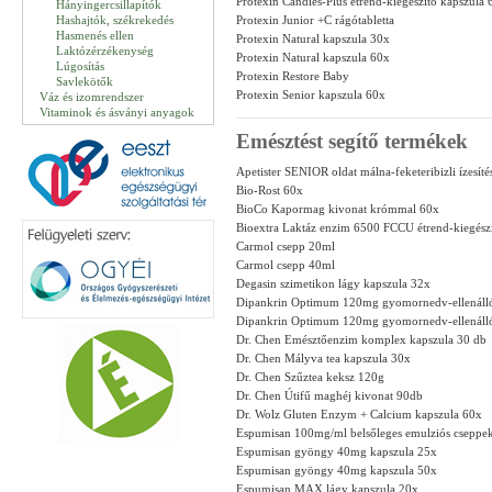
Protexin Candies-Plus étrend-kiegészítő kapszula 
Hányingercsillapítók
Hashajtók, székrekedés
Protexin Junior +C rágótabletta
Hasmenés ellen
Protexin Natural kapszula 30x
Laktózérzékenység
Protexin Natural kapszula 60x
Lúgosítás
Protexin Restore Baby
Savlekötők
Protexin Senior kapszula 60x
Váz és izomrendszer
Vitaminok és ásványi anyagok
Emésztést segítő termékek
Apetister SENIOR oldat málna-feketeribizli ízesít
Bio-Rost 60x
BioCo Kapormag kivonat krómmal 60x
Bioextra Laktáz enzim 6500 FCCU étrend-kiegészí
Carmol csepp 20ml
Carmol csepp 40ml
Degasin szimetikon lágy kapszula 32x
Dipankrin Optimum 120mg gyomornedv-ellenálló 
Dipankrin Optimum 120mg gyomornedv-ellenálló 
Dr. Chen Emésztőenzim komplex kapszula 30 db
Dr. Chen Mályva tea kapszula 30x
Dr. Chen Szűztea keksz 120g
Dr. Chen Útifű maghéj kivonat 90db
Dr. Wolz Gluten Enzym + Calcium kapszula 60x
Espumisan 100mg/ml belsőleges emulziós cseppe
Espumisan gyöngy 40mg kapszula 25x
Espumisan gyöngy 40mg kapszula 50x
Espumisan MAX lágy kapszula 20x