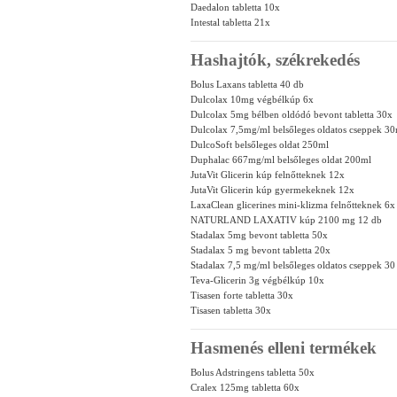
Daedalon tabletta 10x
Intestal tabletta 21x
Hashajtók, székrekedés
Bolus Laxans tabletta 40 db
Dulcolax 10mg végbélkúp 6x
Dulcolax 5mg bélben oldódó bevont tabletta 30x
Dulcolax 7,5mg/ml belsőleges oldatos cseppek 30m
DulcoSoft belsőleges oldat 250ml
Duphalac 667mg/ml belsőleges oldat 200ml
JutaVit Glicerin kúp felnőtteknek 12x
JutaVit Glicerin kúp gyermekeknek 12x
LaxaClean glicerines mini-klizma felnőtteknek 6x
NATURLAND LAXATIV kúp 2100 mg 12 db
Stadalax 5mg bevont tabletta 50x
Stadalax 5 mg bevont tabletta 20x
Stadalax 7,5 mg/ml belsőleges oldatos cseppek 30
Teva-Glicerin 3g végbélkúp 10x
Tisasen forte tabletta 30x
Tisasen tabletta 30x
Hasmenés elleni termékek
Bolus Adstringens tabletta 50x
Cralex 125mg tabletta 60x