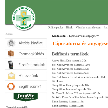
Online patika
Hírek
Vásárlás személyesen
Ren
Keresõ:
Kezdõ oldal
- Tápcsatorna és anyagcsere
Tápcsatorna és anyagcs
Bélflórás termékek
Active Flora Duo kapszula 20x
Bio-Kult Advanced kapszula 120x
Bio-Kult Advanced kapszula 30x
Bio-Kult Advanced kapszula 60x
Bio-Kult Neura étrend-kiegészítő kapszula 60 db
BS Florea
Compliflora Family kapszula 10x
Compliflora Immuno kapszula 30x
Dr. Chen Probikum 7 Forte kapszula 60 db
Dr. Wolz Darmflora Plus Select Intens kapszula 4
Elinix kemény kapszula 14x
Elinix kemény kapszula 28x
Termékkategóriák