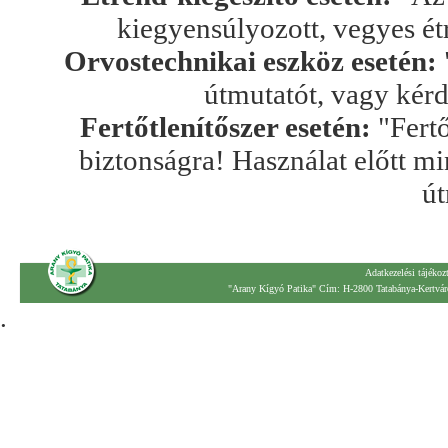
kiegyensúlyozott, vegyes ét
Orvostechnikai eszköz esetén:
útmutatót, vagy kér
Fertőtlenítőszer esetén:
"Fertő
biztonságra! Használat előtt mi
út
Adatkezelési tájékoz
"Arany Kígyó Patika" Cím: H-2800 Tatabánya-Kertváro
.