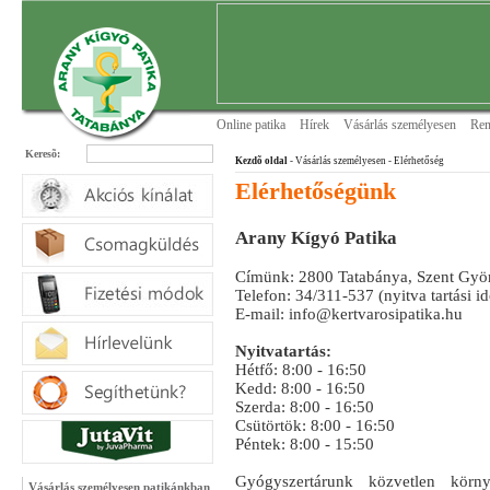
Online patika
Hírek
Vásárlás személyesen
Ren
Keresõ:
Kezdõ oldal
- Vásárlás személyesen
- Elérhetőség
Elérhetőségünk
Arany Kígyó Patika
Címünk: 2800 Tatabánya, Szent Györ
Telefon: 34/311-537 (nyitva tartási i
E-mail: info@kertvarosipatika.hu
Nyitvatartás:
Hétfő: 8:00 - 16:50
Kedd: 8:00 - 16:50
Szerda: 8:00 - 16:50
Csütörtök: 8:00 - 16:50
Péntek: 8:00 - 15:50
Gyógyszertárunk közvetlen körny
Vásárlás személyesen patikánkban