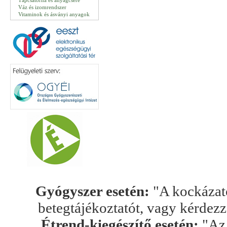
Tápcsatorna és anyagcsere
Váz és izomrendszer
Vitaminok és ásványi anyagok
Gyógyszer esetén:
"A kockázato
betegtájékoztatót, vagy kérdez
Étrend-kiegészítő esetén:
"Az 