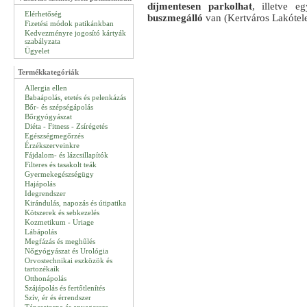
díjmentesen parkolhat
, illetve 
Elérhetőség
buszmegálló
van (Kertváros Lakótel
Fizetési módok patikánkban
Kedvezményre jogosító kártyák
szabályzata
Ügyelet
Termékkategóriák
Allergia ellen
Babaápolás, etetés és pelenkázás
Bőr- és szépségápolás
Bőrgyógyászat
Diéta - Fitness - Zsírégetés
Egészségmegőrzés
Érzékszerveinkre
Fájdalom- és lázcsillapítók
Filteres és tasakolt teák
Gyermekegészségügy
Hajápolás
Idegrendszer
Kirándulás, napozás és útipatika
Kötszerek és sebkezelés
Kozmetikum - Uriage
Lábápolás
Megfázás és meghűlés
Nőgyógyászat és Urológia
Orvostechnikai eszközök és
tartozékaik
Otthonápolás
Szájápolás és fertőtlenítés
Szív, ér és érrendszer