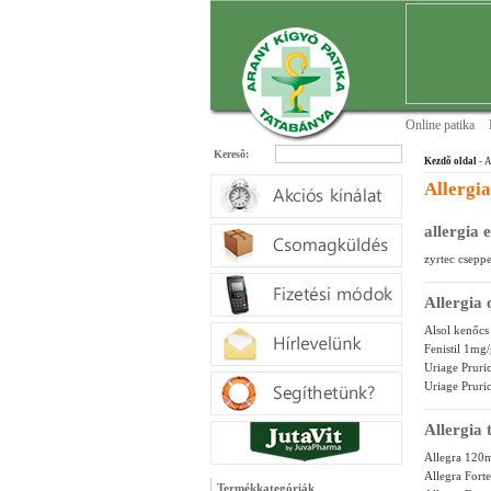
Online patika
Keresõ:
Kezdõ oldal
- A
Allergia
allergia 
zyrtec csepp
Allergia 
Alsol kenőcs
Fenistil 1mg
Uriage Pruri
Uriage Pruri
Allergia 
Allegra 120m
Allegra Fort
Termékkategóriák