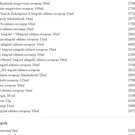
 Izotóniás tengervizes orrspray 50ml
2799
niás tengervizes orrspray 100ml
2799
 Vera és Eukaliptusz 0,5mg/ml oldatos orrspray 15ml
3750
pray felnőtteknek 10ml
2975
5% oldatos orrcsepp 10ml
1769
 oldatos orrcsepp 10ml
2095
 1mg/ml + 50mg/ml oldatos orrspray 10ml
2865
rgia adagoló oldatos orrspray 15ml
3099
a adagoló oldatos orrspray 10ml
4085
d 1mg/ml adagoló oldatos orrspray 10ml
3559
d 1mg/ml oldatos orrcsepp 10ml
2589
d Mentol 1mg/ml adagoló oldatos orrspray 10ml
4350
mg/ml oldatos orrspray 10ml
3190
,265 mg/ml oldatos orrspray
3855
ldatos orrspray felnőtteknek 10ml
2995
lnőtt orrspray 125ml
3799
ni orrspray 30ml
2995
 oldatos orrspray 10ml
2950
rgia, 50 ml
3149
pray 15g
4169
csepp 15ml
1890
g/ml oldatos orrspray 10ml
2975
ppek
zemcsepp 6ml
3235