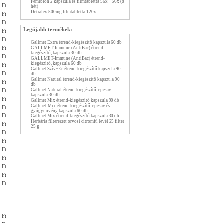
Femibion 2 kapszula és filmtabletta 56x + 56x (8
 Ft
hét)
Detralex 500mg filmtabletta 120x
 Ft
 Ft
Legújabb termékek:
 Ft
 Ft
Gallmet Extra étrend-kiegészítő kapszula 60 db
 Ft
GALLMET-Immune (AntiBac) étrend-
kiegészítő, kapszula 30 db
 Ft
GALLMET-Immune (AntiBac) étrend-
kiegészítő, kapszula 60 db
 Ft
Gallmet Szív+Ér étrend-kiegészítő kapszula 90
 Ft
db
Gallmet Natural étrend-kiegészítő kapszula 90
 Ft
db
 Ft
Gallmet Natural étrend-kiegészítő, epesav
kapszula 30 db
 Ft
Gallmet Mix étrend-kiegészítő kapszula 90 db
Gallmet-Mix étrend-kiegészítő, epesav és
 Ft
gyógynövény kapszula 60 db
 Ft
Gallmet Mix étrend-kiegészítő kapszula 30 db
Herbária filterezett orvosi citromfű levél 25 filter
 Ft
25 g
 Ft
 Ft
 Ft
 Ft
 Ft
 Ft
 Ft
 Ft