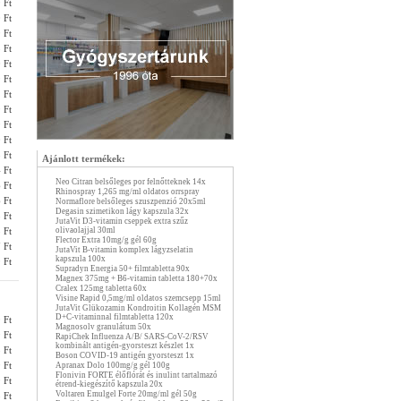
 Ft
 Ft
 Ft
 Ft
 Ft
 Ft
 Ft
 Ft
 Ft
 Ft
 Ft
Ajánlott termékek:
 Ft
Neo Citran belsőleges por felnőtteknek 14x
 Ft
Rhinospray 1,265 mg/ml oldatos orrspray
 Ft
Normaflore belsőleges szuszpenzió 20x5ml
Degasin szimetikon lágy kapszula 32x
 Ft
JutaVit D3-vitamin cseppek extra szűz
 Ft
olivaolajjal 30ml
Flector Extra 10mg/g gél 60g
 Ft
JutaVit B-vitamin komplex lágyzselatin
kapszula 100x
 Ft
Supradyn Energia 50+ filmtabletta 90x
Magnex 375mg + B6-vitamin tabletta 180+70x
Cralex 125mg tabletta 60x
Visine Rapid 0,5mg/ml oldatos szemcsepp 15ml
JutaVit Glükozamin Kondroitin Kollagén MSM
D+C-vitaminnal filmtabletta 120x
 Ft
Magnosolv granulátum 50x
 Ft
RapiChek Influenza A/B/ SARS-CoV-2/RSV
kombinált antigén-gyorsteszt készlet 1x
 Ft
Boson COVID-19 antigén gyorsteszt 1x
 Ft
Apranax Dolo 100mg/g gél 100g
Flonivin FORTE élőflórát és inulint tartalmazó
 Ft
étrend-kiegészítő kapszula 20x
Voltaren Emulgel Forte 20mg/ml gél 50g
 Ft