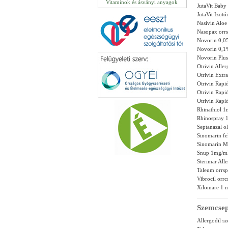
Vitaminok és ásványi anyagok
JutaVit Baby
JutaVit Izotó
Nasivin Aloe
Nasopax orrs
Novorin 0,0
Novorin 0,1%
Novorin Plus
Otrivin Alle
Otrivin Extr
Otrivin Rapi
Otrivin Rapi
Otrivin Rapi
Rhinathiol 1
Rhinospray 1
Septanazal o
Sinomarin fe
Sinomarin Mi
Snup 1mg/ml
Sterimar Alle
Taleum orrs
Vibrocil orr
Xilomare 1 m
Szemcse
Allergodil s