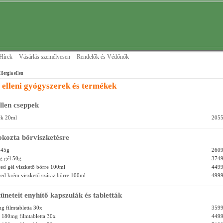
Hírek
Vásárlás személyesen
Rendelők és Védőnők
llergia ellen
 elleni gyógyszerek és termékek
ellen cseppek
ek 20ml
2055
okozta bőrviszketésre
 45g
2609
/g gél 50g
3749
ced gél viszkető bőrre 100ml
4499
ced krém viszkető száraz bőrre 100ml
4999
tüneteit enyhítő kapszulák és tabletták
g filmtabletta 30x
3599
e 180mg filmtabletta 30x
4499