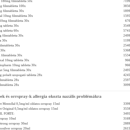
e 180mg filmtabletta 50x
7199
 filmtabletta 100x
3850
 filmtabletta 30x
1899
xal 10mg filmtabletta 30x
1595
 10mg filmtabletta 30x
670
g tabletta 30x
3549
g tabletta 60x
5741
 filmtabletta 30x
2499
ta 30x
1199
ilmtabletta 30x
2540
 30x
5368
 filmtabletta 30x
1534
xal 10mg tabletta 30x
966
tiopharm 10mg tabletta 30x
966
ut 5mg filmtabletta 30x
2495
g préselt szopogató tabletta 28x
4245
lmtabletta 28x
2597
ilmtabletta 28x
3099
ek és orrspray-k allergia okozta nazális problémákra
t Mentollal 0,5mg/ml oldatos orrspray 15ml
3399
t Original 0,5mg/ml oldatos orrspray 15ml
3559
L FORTE:
3495
rrspray 10ml
3169
trong orrspray 30ml
2889
nosilver orrspray 20ml
2615