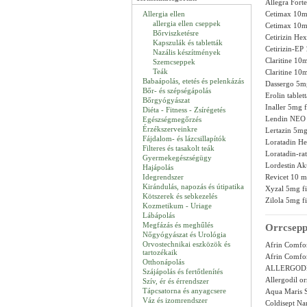
Allegra Fort
Allergia ellen
Cetimax 10mg
allergia ellen cseppek
Cetimax 10mg
Bőrviszketésre
Cetirizin He
Kapszulák és tabletták
Cetirizin-EP
Nazális készítmények
Claritine 10m
Szemcseppek
Teák
Claritine 10m
Babaápolás, etetés és pelenkázás
Dassergo 5mg
Bőr- és szépségápolás
Erolin tablet
Bőrgyógyászat
Inaller 5mg f
Diéta - Fitness - Zsírégetés
Lendin NEO
Egészségmegőrzés
Érzékszerveinkre
Lertazin 5mg
Fájdalom- és lázcsillapítók
Loratadin He
Filteres és tasakolt teák
Loratadin-ra
Gyermekegészségügy
Lordestin Ak
Hajápolás
Idegrendszer
Revicet 10 m
Kirándulás, napozás és útipatika
Xyzal 5mg fi
Kötszerek és sebkezelés
Zilola 5mg f
Kozmetikum - Uriage
Lábápolás
Megfázás és meghűlés
Orrcsepp
Nőgyógyászat és Urológia
Orvostechnikai eszközök és
Afrin Comfor
tartozékaik
Afrin Comfor
Otthonápolás
ALLERGODI
Szájápolás és fertőtlenítés
Allergodil o
Szív, ér és érrendszer
Tápcsatorna és anyagcsere
Aqua Maris S
Váz és izomrendszer
Coldisept Na