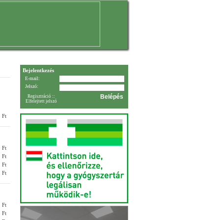
Bejelentkezés
E-mail:
Jelszó:
Regisztráció
::
Elfelejtett jelszó
 Ft
 Ft
 Ft
 Ft
 Ft
 Ft
 Ft