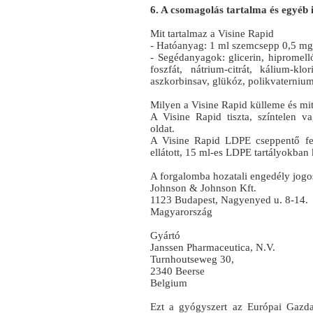
6. A csomagolás tartalma és egyéb
Mit tartalmaz a Visine Rapid
- Hatóanyag: 1 ml szemcsepp 0,5 mg t
- Segédanyagok: glicerin, hipromell
foszfát, nátrium-citrát, kálium-klo
aszkorbinsav, glükóz, polikvaternium 4
Milyen a Visine Rapid külleme és mi
A Visine Rapid tiszta, színtelen v
oldat.
A Visine Rapid LDPE cseppentő fe
ellátott, 15 ml-es LDPE tartályokban
A forgalomba hozatali engedély jogos
Johnson & Johnson Kft.
1123 Budapest, Nagyenyed u. 8-14.
Magyarország
Gyártó
Janssen Pharmaceutica, N.V.
Turnhoutseweg 30,
2340 Beerse
Belgium
Ezt a gyógyszert az Európai Gazda