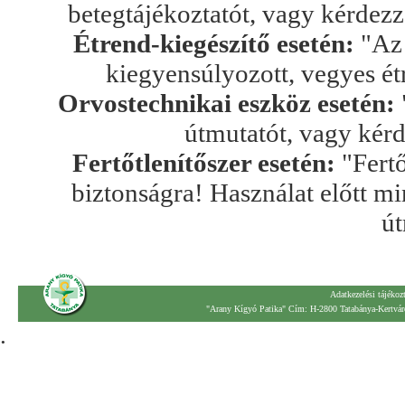
betegtájékoztatót, vagy kérdez
Étrend-kiegészítő esetén:
"Az 
kiegyensúlyozott, vegyes ét
Orvostechnikai eszköz esetén:
útmutatót, vagy kér
Fertőtlenítőszer esetén:
"Fertő
biztonságra! Használat előtt mi
út
Adatkezelési tájékoz
"Arany Kígyó Patika" Cím: H-2800 Tatabánya-Kertváro
.