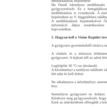
Mellékhatások bejelentése
Ha Önnél bármilyen mellékhatás j
gyógyszerészét. Ez a betegtájékoz
mellékhatásra is vonatkozik. A mel
bejelentheti az V. függelékben találh
A mellékhatások bejelentésével Ö
információ álljon rendelkezésr
kapcsolatban.
5. Hogyan kell a Visine Rapidot tár
A gyógyszer gyermekektől elzárva ta
A címkén és a dobozon feltüntete
gyógyszert. A lejárati idő az adott h
Legfeljebb 30 °C-on tárolandó.
A készítményt a tartályon található zá
hét után ki kell dobni.
Ne alkalmazza a készítményt, amenn
lesz.
Semmilyen gyógyszert ne dobjon a
Kérdezze meg gyógyszerészét, hogy 
Ezek az intézkedések elősegítik a kö