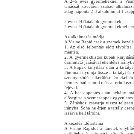
A 2–6 éves gyermekeknél a Visin
tanácsát követően szabad alkalmazn
adag naponta 2-3 alkalommal 1 csepp
2 évesnél fiatalabb gyermekek
2 évesnél fiatalabb gyermekeknél ne
Az alkalmazás módja
A Visine Rapid csak a szemek kezelé
1. Az első felbontás előtt távolítsa
mentén.
2. A gyermekbiztos kupak kinyitásá
óramutató járásával ellentétes irányba
3. A kupak kinyitása után a tartályt l
Finoman nyomja össze a tartályt és 
szennyeződés elkerülése érdekében
nem szabad semmi mással érintkeznie
fejével.
4. A becseppentés után néhány má
elősegítse a szemcseppek egyenletes 
5. Záráshoz csavarja vissza teljes
irányba. Soha ne érjen a tartály csep
lezárva kell tárolni.
A kezelés időtartama
A Visine Rapidot a tünetek enyhíté
legfeljebb 5 egymást követő napo