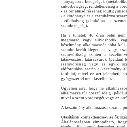
- anyagcsere-betegségek (metaboliku
cukorbetegség, rendellenesség a vör
- az orr elülső részének idült gyulladá
- a kötőhártya és a szaruhártya szára
- zöldhályog (glaukóma – a szemet 
szembetegség).
Ha a tünetek 48 órán belül nem j
megmarad vagy súlyosbodik, vagy 
készítmény alkalmazását abba kell h
szembe került idegentest, vagy a sza
szemvörösség szintén a kezelőorvo
látásvesztés, látászavarok (például
szemvörösség vagy az egyik sz
előfordulása esetén a készítmény a
fordulni, mivel ez azt jelentheti,
gyógyszerrel nem kezelhető.
Ügyeljen arra, hogy ne alkalmazzon
alkalmazza túl hosszú ideig (példáu
mivel a szem vörösségét vagy az orrá
A készítmény alkalmazása során a pup
Utasítások kontaktlencse-viselők sz
Általánosságban elmondható, hogy
viselni. Ha kontaktlencséket vise