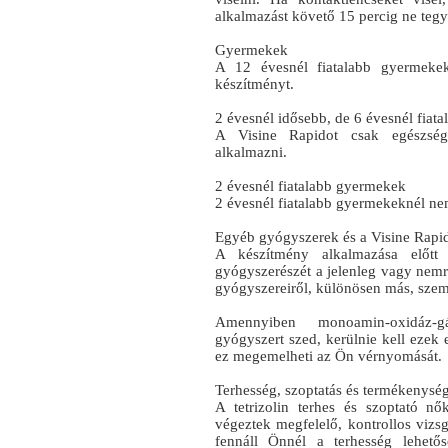
alkalmazást követő 15 percig ne tegy
Gyermekek
A 12 évesnél fiatalabb gyermekek
készítményt.
2 évesnél idősebb, de 6 évesnél fiat
A Visine Rapidot csak egészség
alkalmazni.
2 évesnél fiatalabb gyermekek
2 évesnél fiatalabb gyermekeknél ne
Egyéb gyógyszerek és a Visine Rapi
A készítmény alkalmazása előtt f
gyógyszerészét a jelenleg vagy nemré
gyógyszereiről, különösen más, szem
Amennyiben monoamin-oxidáz-gá
gyógyszert szed, kerülnie kell ezek 
ez megemelheti az Ön vérnyomását.
Terhesség, szoptatás és termékenysé
A tetrizolin terhes és szoptató n
végeztek megfelelő, kontrollos vizsg
fennáll Önnél a terhesség lehető