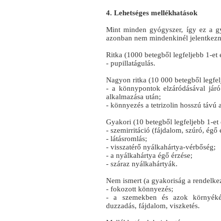
4. Lehetséges mellékhatások
Mint minden gyógyszer, így ez a g
azonban nem mindenkinél jelentkezn
Ritka (1000 betegből legfeljebb 1-et é
- pupillatágulás.
Nagyon ritka (10 000 betegből legfelj
- a könnypontok elzáródásával járó 
alkalmazása után;
- könnyezés a tetrizolin hosszú távú 
Gyakori (10 betegből legfeljebb 1-et é
- szemirritáció (fájdalom, szúró, égő 
- látásromlás;
- visszatérő nyálkahártya-vérbőség;
- a nyálkahártya égő érzése;
- száraz nyálkahártyák.
Nem ismert (a gyakoriság a rendelkez
- fokozott könnyezés;
- a szemekben és azok környékén 
duzzadás, fájdalom, viszketés.