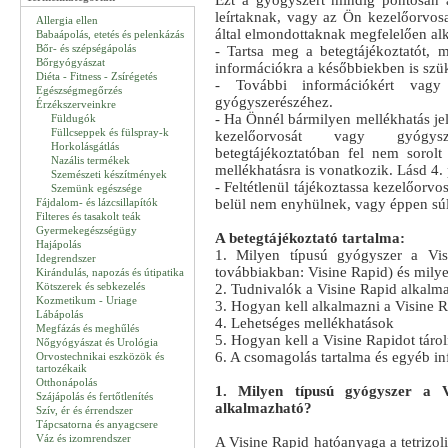
Ezt a gyógyszert mindig pontosan a
leírtaknak, vagy az Ön kezelőorvos
Allergia ellen
által elmondottaknak megfelelően al
Babaápolás, etetés és pelenkázás
Bőr- és szépségápolás
- Tartsa meg a betegtájékoztatót, 
Bőrgyógyászat
információkra a későbbiekben is szük
Diéta - Fitness - Zsírégetés
- További információkért vagy 
Egészségmegőrzés
gyógyszerészéhez.
Érzékszerveinkre
- Ha Önnél bármilyen mellékhatás jel
Füldugók
Füllcseppek és fülspray-k
kezelőorvosát vagy gyógy
Horkolásgátlás
betegtájékoztatóban fel nem sorolt
Nazális termékek
mellékhatásra is vonatkozik. Lásd 4. 
Szemészeti készítmények
- Feltétlenül tájékoztassa kezelőorvo
Szemünk egészsége
Fájdalom- és lázcsillapítók
belül nem enyhülnek, vagy éppen sú
Filteres és tasakolt teák
Gyermekegészségügy
A betegtájékoztató tartalma:
Hajápolás
1. Milyen típusú gyógyszer a Vi
Idegrendszer
továbbiakban: Visine Rapid) és mily
Kirándulás, napozás és útipatika
Kötszerek és sebkezelés
2. Tudnivalók a Visine Rapid alkalma
Kozmetikum - Uriage
3. Hogyan kell alkalmazni a Visine 
Lábápolás
4. Lehetséges mellékhatások
Megfázás és meghűlés
5. Hogyan kell a Visine Rapidot tárol
Nőgyógyászat és Urológia
6. A csomagolás tartalma és egyéb i
Orvostechnikai eszközök és
tartozékaik
Otthonápolás
1. Milyen típusú gyógyszer a V
Szájápolás és fertőtlenítés
alkalmazható?
Szív, ér és érrendszer
Tápcsatorna és anyagcsere
Váz és izomrendszer
A Visine Rapid hatóanyaga a tetrizol