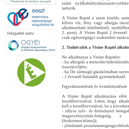
Vitaminok és ásványi anyagok
szánt nyálkahártyaduzzanat-csökk
tartozik.
A Visine Rapid a szem kisebb, nem fe
klóros víz, fény vagy allergia oko
alkalmazható felnőtteknél, serdülők
2. pont). A Visine Rapid 2 évesnél
csak egészségügyi szakember tanács
2. Tudnivalók a Visine Rapid alkalm
Ne alkalmazza a Visine Rapidot:
- ha allergiás a tetrizolin-hidroklori
összetevőjére;
- ha Ön zártzugú glaukómában szenv
- 2 évesnél fiatalabb gyermekeknél.
Figyelmeztetések és óvintézkedések
A Visine Rapid alkalmazása előtt 
kezelőorvosával. Lehet, hogy alkal
kell a kezelőorvosával, ha a követk
- súlyos szív- és érrendszeri betegs
magasvérnyomás-betegség, a 
[feokromocitóma]);
- jóindulatú prosztatamegnagyobbod