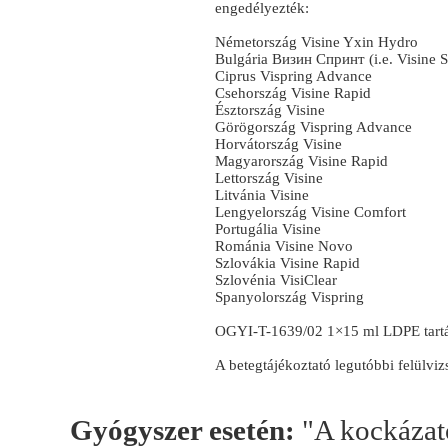
engedélyezték:
Németország Visine Yxin Hydro
Bulgária Визин Спринт (i.e. Visine S
Ciprus Vispring Advance
Csehország Visine Rapid
Észtország Visine
Görögország Vispring Advance
Horvátország Visine
Magyarország Visine Rapid
Lettország Visine
Litvánia Visine
Lengyelország Visine Comfort
Portugália Visine
Románia Visine Novo
Szlovákia Visine Rapid
Szlovénia VisiClear
Spanyolország Vispring
OGYI-T-1639/02 1×15 ml LDPE tart
A betegtájékoztató legutóbbi felülviz
Gyógyszer esetén:
"A kockázato