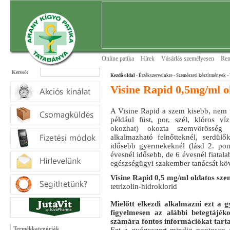
Online patika
Hírek
Vásárlás személyesen
Ren
Keresõ:
Kezdõ oldal
- Érzékszerveinkre
- Szemészeti készítmények
-
Visine Rapid 0,5mg/ml o
A Visine Rapid a szem kisebb, nem fe
például füst, por, szél, klóros ví
okozhat) okozta szemvörösség á
alkalmazható felnőtteknél, serdül
idősebb gyermekeknél (lásd 2. pon
évesnél idősebb, de 6 évesnél fiata
egészségügyi szakember tanácsát kö
Visine Rapid 0,5 mg/ml oldatos sz
tetrizolin-hidroklorid
Mielőtt elkezdi alkalmazni ezt a g
figyelmesen az alábbi betegtájék
számára fontos információkat tart
Termékkategóriák