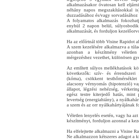
alkalmazásakor óvatosan kell eljárn
néhány napos megszakításokkal is)
duzzadásához és/vagy sorvadásához 
A folyamatos alkalmazás fokozha
enyhül 2 napon belül, súlyosbodi
alkalmazását, és forduljon kezelőorv
Ha az előírtnál több Visine Rapidot a
A szem kezelésére alkalmazva a túla
azonban a készítmény véletlen
mérgezéshez vezethet, különösen gy
Az említett súlyos mellékhatások köz
következők: szív- és érrendszeri i
(kóma), csökkent testhőmérséklet 
alacsony vérnyomás (hipotenzió) va
állapot, légzési nehézség, vérkeri
egész testre kiterjedő hatás, mint 
levertség (energiahiány), a nyálkahá
a szem és az orr nyálkahártyájának f
Véletlen lenyelés esetén, vagy ha azt
készítményt, forduljon azonnal a ke
Ha elfelejtette alkalmazni a Visine R
Ne alkalmazzon kétszeres adagot a ki