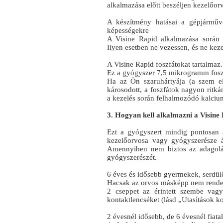
alkalmazása előtt beszéljen kezelőo
A készítmény hatásai a gépjárműv
képességekre
A Visine Rapid alkalmazása során e
Ilyen esetben ne vezessen, és ne keze
A Visine Rapid foszfátokat tartalmaz.
Ez a gyógyszer 7,5 mikrogramm foszf
Ha az Ön szaruhártyája (a szem elü
károsodott, a foszfátok nagyon ritk
a kezelés során felhalmozódó kalcium
3. Hogyan kell alkalmazni a Visine
Ezt a gyógyszert mindig pontosan 
kezelőorvosa vagy gyógyszerésze á
Amennyiben nem biztos az adagolás
gyógyszerészét.
6 éves és idősebb gyermekek, serdülő
Hacsak az orvos másképp nem rendel
2 cseppet az érintett szembe vag
kontaktlencséket (lásd „Utasítások k
2 évesnél idősebb, de 6 évesnél fiat