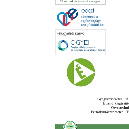
Vitaminok és ásványi anyagok
Gyógyszer esetén:
"A k
Étrend-kiegészítő
Orvostechni
Fertőtlenítőszer esetén:
"Fe