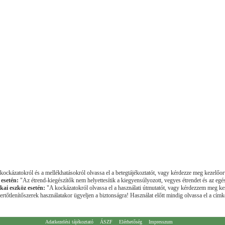
ockázatokról és a mellékhatásokról olvassa el a betegtájékoztatót, vagy kérdezze meg kezelőor
 esetén:
"Az étrend-kiegészítők nem helyettesítik a kiegyensúlyozott, vegyes étrendet és az egé
kai eszköz esetén:
"A kockázatokról olvassa el a használati útmutatót, vagy kérdezzem meg ke
rtőtlenítőszerek használatakor ügyeljen a biztonságra! Használat előtt mindig olvassa el a címké
Adatkezelési tájékoztató
ÁSZF
Elérhetőség
Impresszum