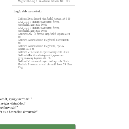
Magnex 375mg + B6-vitamin tabletta 180+70x
Legújabb termékek:
Gallmet Extra étrend-kiegészítő kapszula 60 db
GALLMET-Immune (AntiBac) étrend-
kiegészítő, kapszula 30 db
GALLMET-Immune (AntiBac) étrend-
kiegészítő, kapszula 60 db
Gallmet Szív+Ér étrend-kiegészítő kapszula 90
db
Gallmet Natural étrend-kiegészítő kapszula 90
db
Gallmet Natural étrend-kiegészítő, epesav
kapszula 30 db
Gallmet Mix étrend-kiegészítő kapszula 90 db
Gallmet-Mix étrend-kiegészítő, epesav és
gyógynövény kapszula 60 db
Gallmet Mix étrend-kiegészítő kapszula 30 db
Herbária filterezett orvosi citromfű levél 25 filter
25 g
vosát, gyógyszerészét!"
szséges életmódot!"
zelőorvosát!"
t és a használati útmutatót!"