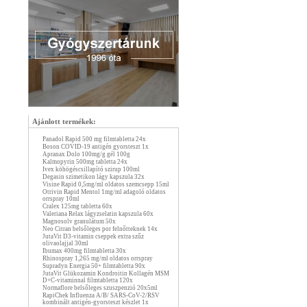
Ajánlott termékek:
Panadol Rapid 500 mg filmtabletta 24x
Boson COVID-19 antigén gyorsteszt 1x
Apranax Dolo 100mg/g gél 100g
Kalmopyrin 500mg tabletta 24x
Ivex köhögéscsillapító szirup 100ml
Degasin szimetikon lágy kapszula 32x
Visine Rapid 0,5mg/ml oldatos szemcsepp 15ml
Otrivin Rapid Mentol 1mg/ml adagoló oldatos
orrspray 10ml
Cralex 125mg tabletta 60x
Valeriana Relax lágyzselatin kapszula 60x
Magnosolv granulátum 50x
Neo Citran belsőleges por felnőtteknek 14x
JutaVit D3-vitamin cseppek extra szűz
olivaolajjal 30ml
Ibumax 400mg filmtabletta 30x
Rhinospray 1,265 mg/ml oldatos orrspray
Supradyn Energia 50+ filmtabletta 90x
JutaVit Glükozamin Kondroitin Kollagén MSM
D+C-vitaminnal filmtabletta 120x
Normaflore belsőleges szuszpenzió 20x5ml
RapiChek Influenza A/B/ SARS-CoV-2/RSV
kombinált antigén-gyorsteszt készlet 1x