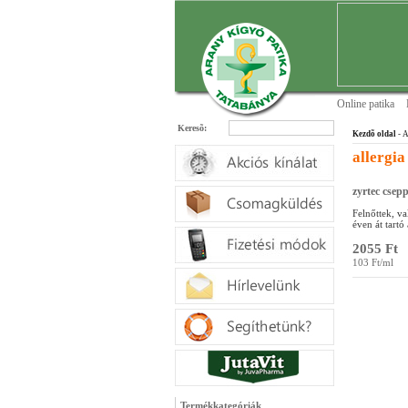
Online patika
Keresõ:
Kezdõ oldal
- A
allergia
zyrtec csep
Felnőttek, va
éven át tartó
2055 Ft
103 Ft/ml
Termékkategóriák