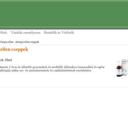
Hírek
Vásárlás személyesen
Rendelők és Védőnők
llergia ellen
- allergia ellen cseppek
 ellen cseppek
pek 20ml
lamint 2 éves és idősebb gyermekek és serdülők időszakos (szezonális) és egész
 allergiás nátha orr- és szemtüneteinek és csalánkiütésének enyhítésére.