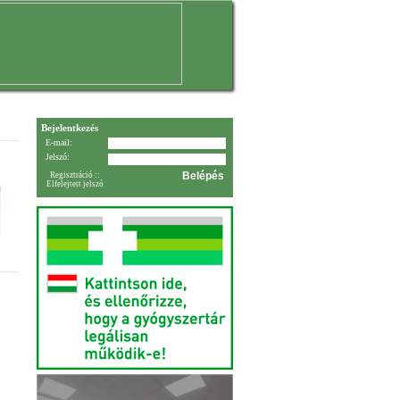
Bejelentkezés
E-mail:
Jelszó:
Regisztráció
::
Elfelejtett jelszó