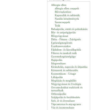
Allergia ellen
allergia ellen cseppek
Bőrviszketésre
Kapszulák és tabletták
Nazális készítmények
Szemcseppek
Teák
Babaápolás, etetés és pelenkázás
Bőr- és szépségápolás
Bőrgyógyászat
Diéta - Fitness - Zsírégetés
Egészségmegőrzés
Érzékszerveinkre
Fájdalom- és lázcsillapítók
Filteres és tasakolt teák
Gyermekegészségügy
Hajápolás
Idegrendszer
Kirándulás, napozás és útipatika
Kötszerek és sebkezelés
Kozmetikum - Uriage
Lábápolás
Megfázás és meghűlés
Nőgyógyászat és Urológia
Orvostechnikai eszközök és
tartozékaik
Otthonápolás
Szájápolás és fertőtlenítés
Szív, ér és érrendszer
Tápcsatorna és anyagcsere
Váz és izomrendszer