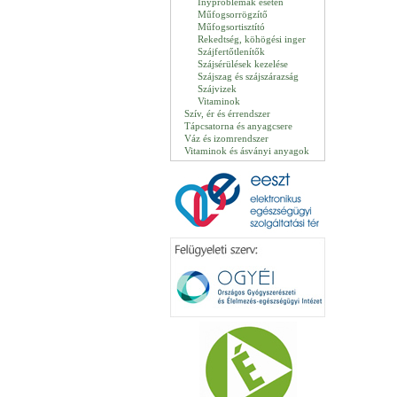
Ínyproblémák esetén
Műfogsorrögzítő
Műfogsortisztító
Rekedtség, köhögési inger
Szájfertőtlenítők
Szájsérülések kezelése
Szájszag és szájszárazság
Szájvizek
Vitaminok
Szív, ér és érrendszer
Tápcsatorna és anyagcsere
Váz és izomrendszer
Vitaminok és ásványi anyagok