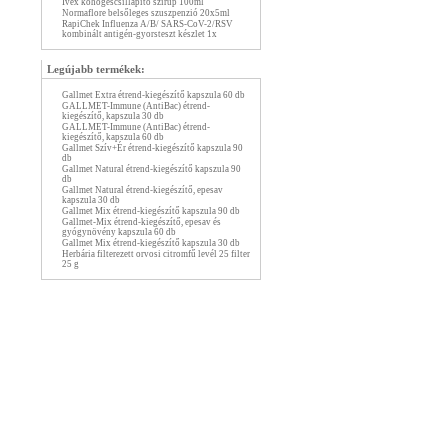
Ivex köhögéscsillapító szirup 100ml
Normaflore belsőleges szuszpenzió 20x5ml
RapiChek Influenza A/B/ SARS-CoV-2/RSV
kombinált antigén-gyorsteszt készlet 1x
Legújabb termékek:
Gallmet Extra étrend-kiegészítő kapszula 60 db
GALLMET-Immune (AntiBac) étrend-
kiegészítő, kapszula 30 db
GALLMET-Immune (AntiBac) étrend-
kiegészítő, kapszula 60 db
Gallmet Szív+Ér étrend-kiegészítő kapszula 90
db
Gallmet Natural étrend-kiegészítő kapszula 90
db
Gallmet Natural étrend-kiegészítő, epesav
kapszula 30 db
Gallmet Mix étrend-kiegészítő kapszula 90 db
Gallmet-Mix étrend-kiegészítő, epesav és
gyógynövény kapszula 60 db
Gallmet Mix étrend-kiegészítő kapszula 30 db
Herbária filterezett orvosi citromfű levél 25 filter
25 g