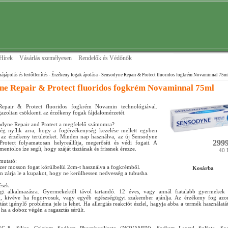
Hírek
Vásárlás személyesen
Rendelők és Védőnők
zájápolás és fertőtlenítés
- Érzékeny fogak ápolása
- Sensodyne Repair & Protect fluoridos fogkrém Novaminnal 75m
ne Repair & Protect fluoridos fogkrém Novaminnal 75ml
epair & Protect fluoridos fogkrém Novamin technológiával.
gazoltan csökkenti az érzékeny fogak fájdalomérzetét.
odyne Repair and Protect a megfelelő számomra?
ég nyílik arra, hogy a fogérzékenység kezelése mellett egyben
sa az érzékeny területeket. Minden nap használva, az új Sensodyne
2999
rotect folyamatosan helyreállítja, megerősíti és védi fogait. A
 mentolos íze segít, hogy száját tisztának és frissnek érezze.
40 
tmutató:
zer mosson fogat körülbelül 2cm-t használva a fogkrémből.
Kosárba
án zárja le a kupakot, hogy ne kerülhessen nedvesség a tubusba.
ések:
egi alkalmazásra. Gyermekektől távol tartandó. 12 éves, vagy annál fiatalabb gyermeke
ák, kivéve ha fogorvosuk, vagy egyéb egészségügyi szakember ajánlja. Az érzékeny fog azo
átást igénylő probléma jele is lehet. Ha allergiás reakciót észlel, hagyja abba a termék használatá
, ha a doboz végén a ragasztás sérült.