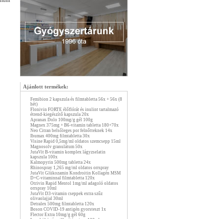
dium
Ajánlott termékek:
Femibion 2 kapszula és filmtabletta 56x + 56x (8
hét)
Flonivin FORTE élőflórát és inulint tartalmazó
étrend-kiegészítő kapszula 20x
Apranax Dolo 100mg/g gél 100g
Magnex 375mg + B6-vitamin tabletta 180+70x
Neo Citran belsőleges por felnőtteknek 14x
Ibumax 400mg filmtabletta 30x
Visine Rapid 0,5mg/ml oldatos szemcsepp 15ml
Magnosolv granulátum 50x
JutaVit B-vitamin komplex lágyzselatin
kapszula 100x
Kalmopyrin 500mg tabletta 24x
Rhinospray 1,265 mg/ml oldatos orrspray
JutaVit Glükozamin Kondroitin Kollagén MSM
D+C-vitaminnal filmtabletta 120x
Otrivin Rapid Mentol 1mg/ml adagoló oldatos
orrspray 10ml
JutaVit D3-vitamin cseppek extra szűz
olivaolajjal 30ml
Detralex 500mg filmtabletta 120x
Boson COVID-19 antigén gyorsteszt 1x
Flector Extra 10mg/g gél 60g