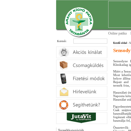
Online patika
Keresõ:
Kezdõ oldal
- S
Sensody
Sensodyne R
Klinikailag i
Miért a Sens
Most lehetős
helyre állít
Repair and P
termék friss,
Használati ú
Naponta kéts
Használat ut
Figyelmeztet
Csak szájür
használhatj
fogászati ell
használja fel
Összetevők:
Termékkategóriák