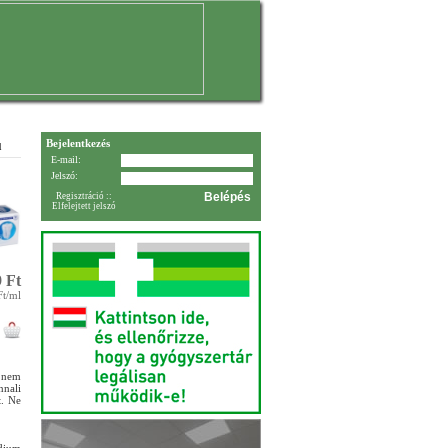
Bejelentkezés
l
E-mail:
Jelszó:
Regisztráció
::
Elfelejtett jelszó
 Ft
Ft/ml
k nem
nnali
t. Ne