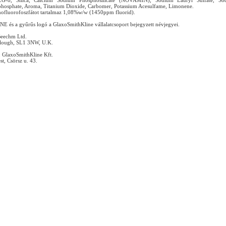
EG-8, Silica, Calcium Sodium Phosphosilicate (NOVAMIN), Sodium Lauryl Sulfate, So
hosphate, Aroma, Titanium Dioxide, Carbomer, Potassium Acesulfame, Limonene.
fluorofoszfátot tartalmaz 1,08%w/w (1450ppm fluorid).
és a gyűrűs logó a GlaxoSmithKline vállalatcsoport bejegyzett névjegyei.
Beechm Ltd.
ough, SL1 3NW, U.K.
 GlaxoSmithKline Kft.
t, Csörsz u. 43.