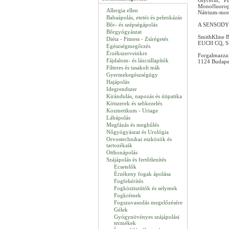
Glycerin, P
Monofluorop
Allergia ellen
Nátrium-mono
Babaápolás, etetés és pelenkázás
Bőr- és szépségápolás
A SENSODYNE 
Bőrgyógyászat
SmithKline 
Diéta - Fitness - Zsírégetés
EUCH CQ, Sl
Egészségmegőrzés
Érzékszerveinkre
Forgalmazza:
Fájdalom- és lázcsillapítók
1124 Budapes
Filteres és tasakolt teák
Gyermekegészségügy
Hajápolás
Idegrendszer
Kirándulás, napozás és útipatika
Kötszerek és sebkezelés
Kozmetikum - Uriage
Lábápolás
Megfázás és meghűlés
Nőgyógyászat és Urológia
Orvostechnikai eszközök és
tartozékaik
Otthonápolás
Szájápolás és fertőtlenítés
Ecsetelők
Érzékeny fogak ápolása
Fogfehérítés
Fogköztisztítók és selymek
Fogkrémek
Fogszuvasodás megelőzésére
Gélek
Gyógynövényes szájápolási
termékek