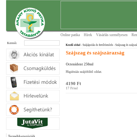
Online patika
Hírek
Vásárlás személyesen
Ren
Keresõ:
Kezdõ oldal
- Szájápolás és fertőtlenítés
- Szájszag és szájsz
Szájszag és szájszárazság
Octenident 250ml
Higiéniás szájöblítő oldat.
4190 Ft
17 Ft/ml
Termékkategóriák