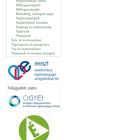
Ínyproblémák esetén
Műfogsorrögzítő
Műfogsortisztító
Rekedtség, köhögési inger
Szájfertőtlenítők
Szájsérülések kezelése
Szájszag és szájszárazság
Szájvizek
Vitaminok
Szív, ér és érrendszer
Tápcsatorna és anyagcsere
Váz és izomrendszer
Vitaminok és ásványi anyagok