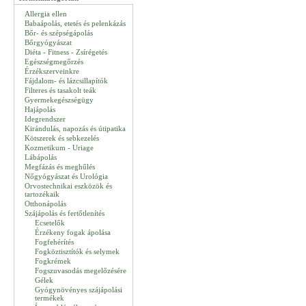
Allergia ellen
Babaápolás, etetés és pelenkázás
Bőr- és szépségápolás
Bőrgyógyászat
Diéta - Fitness - Zsírégetés
Egészségmegőrzés
Érzékszerveinkre
Fájdalom- és lázcsillapítók
Filteres és tasakolt teák
Gyermekegészségügy
Hajápolás
Idegrendszer
Kirándulás, napozás és útipatika
Kötszerek és sebkezelés
Kozmetikum - Uriage
Lábápolás
Megfázás és meghűlés
Nőgyógyászat és Urológia
Orvostechnikai eszközök és
tartozékaik
Otthonápolás
Szájápolás és fertőtlenítés
Ecsetelők
Érzékeny fogak ápolása
Fogfehérítés
Fogköztisztítók és selymek
Fogkrémek
Fogszuvasodás megelőzésére
Gélek
Gyógynövényes szájápolási
termékek