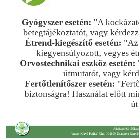
Gyógyszer esetén:
"A kockázato
betegtájékoztatót, vagy kérdez
Étrend-kiegészítő esetén:
"Az 
kiegyensúlyozott, vegyes ét
Orvostechnikai eszköz esetén:
útmutatót, vagy kér
Fertőtlenítőszer esetén:
"Fertő
biztonságra! Használat előtt mi
út
Adatkezelési tájékoz
"Arany Kígyó Patika" Cím: H-2800 Tatabánya-Kertváro