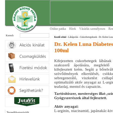
Online patika
Hírek
Vásárlás személyesen
Ren
Keresõ:
Kezdõ oldal
- Lábápolás
- Cukorbetegeknek
- Dr. Kelen Lun
Dr. Kelen Luna Diabete
100ml
Kifejezetten cukorbetegek lábána
szakszerű ápolására, megfelelő á
kifejlesztett krém. Segíti a bőrelv
szövődmények elkerülését, csök
sebregeneráló, viszketést csillapí
optimalizáló aktív anyagai az L-argin
teafaolaj, mentol és capsaicin.
Tartósítószer, mesterséges illat-,s
Gyógyszerészek által fejlesztett.
Aktív anyagai:
L-arginin, niacinamid, japánakác-kivo
Termékkategóriák