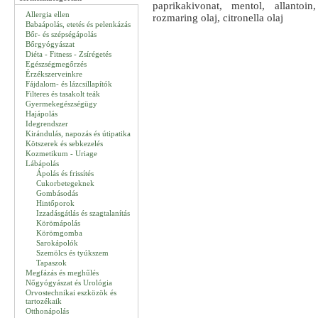
paprikakivonat, mentol, allantoin
Allergia ellen
rozmaring olaj, citronella olaj
Babaápolás, etetés és pelenkázás
Bőr- és szépségápolás
Bőrgyógyászat
Diéta - Fitness - Zsírégetés
Egészségmegőrzés
Érzékszerveinkre
Fájdalom- és lázcsillapítók
Filteres és tasakolt teák
Gyermekegészségügy
Hajápolás
Idegrendszer
Kirándulás, napozás és útipatika
Kötszerek és sebkezelés
Kozmetikum - Uriage
Lábápolás
Ápolás és frissítés
Cukorbetegeknek
Gombásodás
Hintőporok
Izzadásgátlás és szagtalanítás
Körömápolás
Körömgomba
Sarokápolók
Szemölcs és tyúkszem
Tapaszok
Megfázás és meghűlés
Nőgyógyászat és Urológia
Orvostechnikai eszközök és
tartozékaik
Otthonápolás