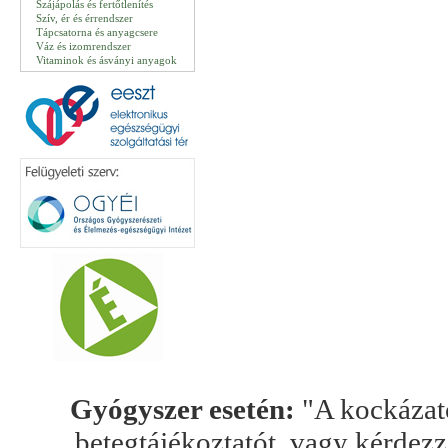
Szájápolás és fertőtlenítés
Szív, ér és érrendszer
Tápcsatorna és anyagcsere
Váz és izomrendszer
Vitaminok és ásványi anyagok
Gyógyszer esetén:
"A kockázato
betegtájékoztatót, vagy kérdez