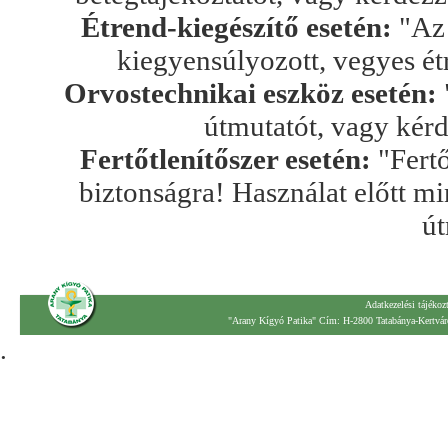
Étrend-kiegészítő esetén:
"Az 
kiegyensúlyozott, vegyes ét
Orvostechnikai eszköz esetén:
útmutatót, vagy kér
Fertőtlenítőszer esetén:
"Fertő
biztonságra! Használat előtt mi
út
Adatkezelési tájékoz
"Arany Kígyó Patika" Cím: H-2800 Tatabánya-Kertváro
.