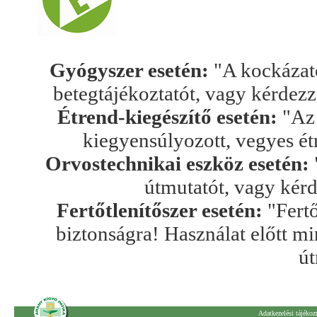
Gyógyszer esetén:
"A kockázato
betegtájékoztatót, vagy kérdez
Étrend-kiegészítő esetén:
"Az 
kiegyensúlyozott, vegyes ét
Orvostechnikai eszköz esetén:
útmutatót, vagy kér
Fertőtlenítőszer esetén:
"Fertő
biztonságra! Használat előtt mi
út
Adatkezelési tájékoz