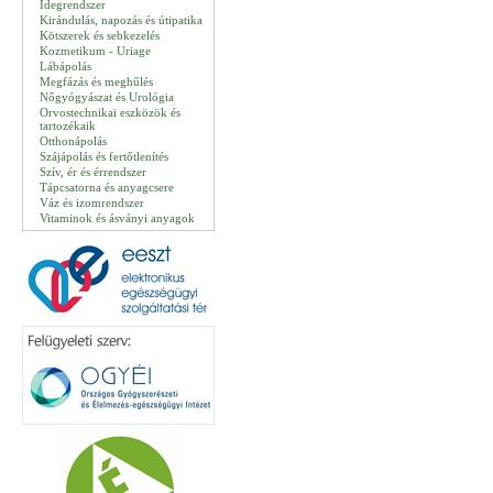
Idegrendszer
Kirándulás, napozás és útipatika
Kötszerek és sebkezelés
Kozmetikum - Uriage
Lábápolás
Megfázás és meghűlés
Nőgyógyászat és Urológia
Orvostechnikai eszközök és
tartozékaik
Otthonápolás
Szájápolás és fertőtlenítés
Szív, ér és érrendszer
Tápcsatorna és anyagcsere
Váz és izomrendszer
Vitaminok és ásványi anyagok