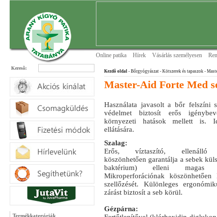
Online patika
Hírek
Vásárlás személyesen
Ren
Keresõ:
Kezdõ oldal
- Bőrgyógyászat
- Kötszerek és tapaszok
- Mast
Master-Aid Forte Med s
Használata javasolt a bőr felszíni 
védelmet biztosít erős igénybev
környezeti hatások mellett is. I
ellátására.
Szalag:
Erős, víztaszító, ellenálló 
köszönhetően garantálja a sebek küls
baktérium) elleni magas s
Mikroperforációnak köszönhetően 
szellőzését. Különleges ergonómik
zárást biztosít a seb körül.
Gézpárna:
Termékkategóriák