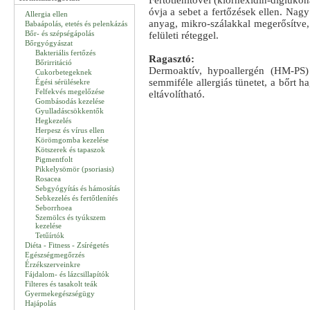
Fertőtlenítővel (klórhexidin-diglukoná
óvja a sebet a fertőzések ellen. Na
Allergia ellen
anyag, mikro-szálakkal megerősítve
Babaápolás, etetés és pelenkázás
Bőr- és szépségápolás
felületi réteggel.
Bőrgyógyászat
Bakteriális fertőzés
Ragasztó:
Bőrirritáció
Dermoaktív, hypoallergén (HM-PS
Cukorbetegeknek
semmiféle allergiás tünetet, a bőrt h
Égési sérülésekre
Felfekvés megelőzése
eltávolítható.
Gombásodás kezelése
Gyulladáscsökkentők
Hegkezelés
Herpesz és vírus ellen
Körömgomba kezelése
Kötszerek és tapaszok
Pigmentfolt
Pikkelysömör (psoriasis)
Rosacea
Sebgyógyítás és hámosítás
Sebkezelés és fertőtlenítés
Seborrhoea
Szemölcs és tyúkszem
kezelése
Tetűírtók
Diéta - Fitness - Zsírégetés
Egészségmegőrzés
Érzékszerveinkre
Fájdalom- és lázcsillapítók
Filteres és tasakolt teák
Gyermekegészségügy
Hajápolás