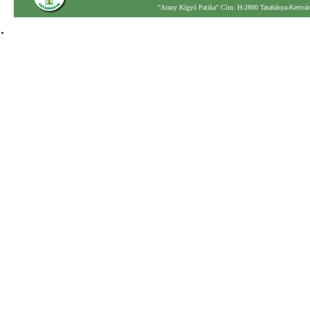
"Arany Kígyó Patika" Cím: H-2800 Tatabánya-Kertváro
.