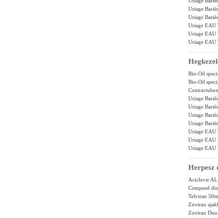
Uriage Bari
Uriage Bari
Uriage Bari
Uriage EAU 
Uriage EAU 
Uriage EAU 
Hegkezel
Bio-Oil speci
Bio-Oil speci
Contractubex
Uriage Barié
Uriage Bari
Uriage Bari
Uriage Bari
Uriage EAU 
Uriage EAU 
Uriage EAU 
Herpesz é
Aciclovir A
Compeed disz
Telviran 50
Zovirax ajak
Zovirax Duo