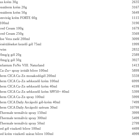
lus krém 30g
2635
ensiderm krém 20g
3167
ensiderm krém 50g
5649
ömvirág krém FORTE 60g
1115
y 100ml
3190
ored Cream 100g
1679
ored Cream 250g
3569
loe Vera zselé 200ml
3099
rsérüléseket kezelő gél 75ml
1999
Swiss
2832
0mg/g gél 20g
2589
0mg/g gél 50g
3927
nfantum FoNo VIII. Naturland
1413
Cu-Zn+ spray irritált bőrre 100ml
5899
éderm CICA Cu-Zn mosakodógél 200ml
5559
éderm CICA Cu-Zn sebkezelő krém 100ml
6999
éderm CICA Cu-Zn sebkezelő krém 40ml
4199
éderm CICA Cu-Zn sebkezelő krém SPF50+ 40ml
5399
éderm CICA Cu-Zn spray 100ml
5999
éderm CICA Daily Arcápoló gél-krém 40ml
7499
éderm CICA Daily Arcápoló szérum 30ml
10799
Thermale termálvíz spray 150ml
3999
Thermale termálvíz spray 300ml
5499
Thermale termálvíz spray 50ml
2799
ced gél viszkető bőrre 100ml
4499
ced krém viszkető száraz bőrre 100ml
4999