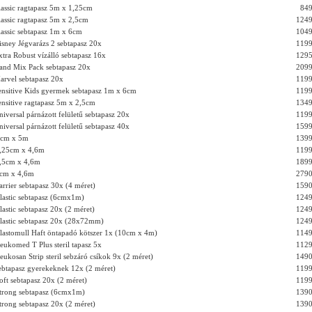
lassic ragtapasz 5m x 1,25cm
849
lassic ragtapasz 5m x 2,5cm
1249
lassic sebtapasz 1m x 6cm
1049
isney Jégvarázs 2 sebtapasz 20x
1199
xtra Robust vízálló sebtapasz 16x
1295
and Mix Pack sebtapasz 20x
2099
arvel sebtapasz 20x
1199
ensitive Kids gyermek sebtapasz 1m x 6cm
1199
ensitive ragtapasz 5m x 2,5cm
1349
iversal párnázott felületű sebtapasz 20x
1199
iversal párnázott felületű sebtapasz 40x
1599
5cm x 5m
1399
1,25cm x 4,6m
1199
2,5cm x 4,6m
1899
5cm x 4,6m
2790
arrier sebtapasz 30x (4 méret)
1590
lastic sebtapasz (6cmx1m)
1249
astic sebtapasz 20x (2 méret)
1249
lastic sebtapasz 20x (28x72mm)
1249
lastomull Haft öntapadó kötszer 1x (10cm x 4m)
1149
eukomed T Plus steril tapasz 5x
1129
ukosan Strip steril sebzáró csíkok 9x (2 méret)
1490
ebtapasz gyerekeknek 12x (2 méret)
1199
oft sebtapasz 20x (2 méret)
1199
trong sebtapasz (6cmx1m)
1390
trong sebtapasz 20x (2 méret)
1390