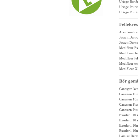
Uriage Bari
Uriage Pruri
Uriage Pruri
Felfekvé
Alsol kenőcs
Jutavit Dern
Jutavit Dern
Medifleur E
MediFleur fe
Medifleur fe
Medifleur te
MediFleur XX
Bőr gomb
Canespro ke
Canesten 10
Canesten 10
Canesten Plu
Canesten Plu
Exoderil 10 
Exoderil 10 
Exoderil 10
Exoderil 10
Lamisil Der