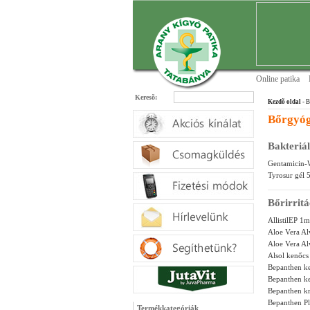
Online patika
Keresõ:
Kezdõ oldal
- B
Bőrgyóg
Bakteriál
Gentamicin-
Tyrosur gél 
Bőrirritá
AllistilEP 1
Aloe Vera Al
Aloe Vera Al
Alsol kenőcs
Bepanthen k
Bepanthen k
Bepanthen k
Bepanthen P
Termékkategóriák