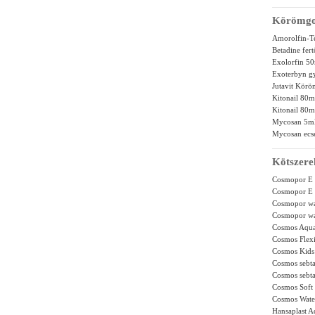
Körömgo
Amorolfin-T
Betadine fert
Exolorfin 5
Exoterbyn g
Jutavit Körö
Kitonail 80
Kitonail 80
Mycosan 5m
Mycosan ecs
Kötszere
Cosmopor E s
Cosmopor E s
Cosmopor wat
Cosmopor wat
Cosmos Aqua
Cosmos Flexi
Cosmos Kids 
Cosmos sebta
Cosmos sebta
Cosmos Soft 
Cosmos Water
Hansaplast A