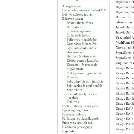
Bepanthen P
Allergia ellen
Bepanthen S
Babaápolás, etetés és pelenkázás
Bepanthen S
Bőr- és szépségápolás
Biomed Kör
Bőrgyógyászat
ialuset spra
Bakteriális fertőzés
Bőrirritáció
Jutavit Dern
Cukorbetegeknek
Jutavit Dern
Égési sérülésekre
Krauterhof A
Felfekvés megelőzése
MediFleur bő
Gombásodás kezelése
Novosil gél 
Gyulladáscsökkentők
Hegkezelés
SupraDerm 1
Herpesz és vírus ellen
SupraDerm 1
Körömgomba kezelése
Unguentum i
Kötszerek és tapaszok
Uriage Baba 
Pigmentfolt
Pikkelysömör (psoriasis)
Uriage Bari
Rosacea
Uriage Bari
Sebgyógyítás és hámosítás
Uriage Bari
Sebkezelés és fertőtlenítés
Uriage Bari
Seborrhoea
Uriage Bari
Szemölcs és tyúkszem
kezelése
Uriage Bari
Tetűírtók
Uriage Bari
Diéta - Fitness - Zsírégetés
Uriage EAU 
Egészségmegőrzés
Uriage EAU 
Érzékszerveinkre
Fájdalom- és lázcsillapítók
Uriage EAU 
Filteres és tasakolt teák
Uriage Pruri
Gyermekegészségügy
Uriage Pruri
Hajápolás