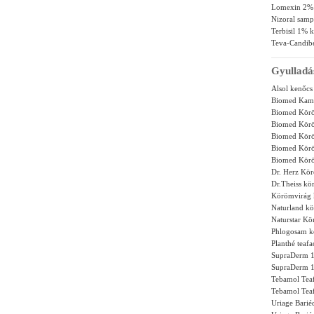
Lomexin 2%
Nizoral samp
Terbisil 1% 
Teva-Candib
Gyulladá
Alsol kenőcs
Biomed Kami
Biomed Körö
Biomed Körö
Biomed Körö
Biomed Kör
Biomed Kör
Dr. Herz Kö
Dr.Theiss kö
Körömvirág 
Naturland k
Naturstar K
Phlogosam k
Planthé teafa
SupraDerm 1
SupraDerm 1
Tebamol Teaf
Tebamol Tea
Uriage Bari