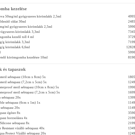
mba kezelése
eva 50mg/ml gyógyszeres körömlakk 2,5ml
4995
őtlenítő oldat 30ml
2485
0mg/ml gyógyszeres körömlakk 2,5ml
5990
yógyszeres körömlakk 3,3ml
7345
mgomba kezelő toll 4 ml
3729
mg/g körömlakk 3,3ml
7199
mg/g körömlakk 6,6ml
12828
l
5990
etelő körömgomba kezelésre 10ml
8190
k és tapaszok
teril sebtapasz (10cm x 8cm) 5x
1805
teril sebtapasz (7,2cm x 5cm) 5x
1249
erproof steril sebtapasz (10cm x 8cm) 5x
1990
erproof steril sebtapasz (7,2cm x 5cm) 5x
1699
 sebtapasz 20x
1399
ble sebtapasz (6cm x 1m) 1x
1149
sebtapasz 20x
1149
pasz égésre 8x
3590
pasz horzsolásra 4x
2199
Silicone sebtapasz 8x
2199
 Resistant vízálló sebtapasz 40x
1349
qua Protect Vízálló sebtapasz 20x
1249