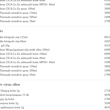
éderm CICA Cu-Zn sebkezelő krém 40ml
4199
éderm CICA Cu-Zn sebkezelő krém SPF50+ 40ml
5399
éderm CICA Cu-Zn spray 100ml
5999
Thermale termálvíz spray 150ml
3999
Thermale termálvíz spray 300ml
5499
Thermale termálvíz spray 50ml
2799
és
ális bőrápoló olaj 125ml
6915
ális bőrápoló olaj 60ml
4295
 gél 20g
4319
derm Bőrgyógyászati olaj striák ellen 100ml
6499
éderm CICA Cu-Zn sebkezelő krém 100ml
6999
éderm CICA Cu-Zn sebkezelő krém 40ml
4199
éderm CICA Cu-Zn sebkezelő krém SPF50+ 40ml
5399
Thermale termálvíz spray 150ml
3999
Thermale termálvíz spray 300ml
5499
Thermale termálvíz spray 50ml
2799
s vírus ellen
L 50mg/g krém 2g
2719
krét herpesztapasz 15 db
4439
mg/g 2g krém
2769
herpesz krém 2g
3209
 ajakherpesz krém 2g
4035