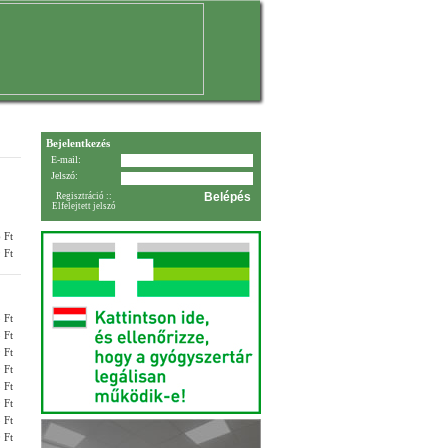
Bejelentkezés
E-mail:
Jelszó:
Regisztráció
::
Elfelejtett jelszó
 Ft
 Ft
 Ft
 Ft
 Ft
 Ft
 Ft
 Ft
 Ft
 Ft