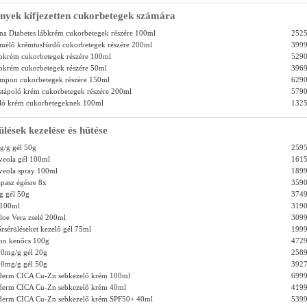
nyek kifjezetten cukorbetegek számára
na Diabetes lábkrém cukorbetegek részére 100ml
2525
mélő krémtusfürdő cukorbetegek részére 200ml
3999
bkrém cukorbetegek részére 100ml
5290
bkrém cukorbetegek részére 50ml
3969
ampon cukorbetegek részére 150ml
6290
stápoló krém cukorbetegek részére 200ml
5790
ló krém cukorbetegeknek 100ml
1325
ülések kezelése és hűtése
mg/g gél 50g
2595
veola gél 100ml
1615
veola spray 100ml
1899
pasz égésre 8x
3590
/g gél 50g
3749
y 100ml
3190
loe Vera zselé 200ml
3099
rsérüléseket kezelő gél 75ml
1999
n kenőcs 100g
4729
0mg/g gél 20g
2589
0mg/g gél 50g
3927
éderm CICA Cu-Zn sebkezelő krém 100ml
6999
éderm CICA Cu-Zn sebkezelő krém 40ml
4199
éderm CICA Cu-Zn sebkezelő krém SPF50+ 40ml
5399