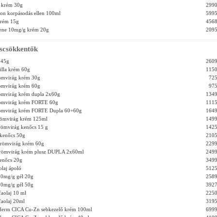
 krém 30g
2990
on korpásodás ellen 100ml
5995
krém 15g
4568
ene 10mg/g krém 20g
2095
scsökkentők
 45g
2609
lla krém 60g
1150
mvirág krém 30g
725
mvirág krém 60g
975
mvirág krém dupla 2x60g
1349
ömvirág krém FORTE 60g
1115
ömvirág krém FORTE Dupla 60+60g
1649
römvirág krém 125ml
1499
römvirág kenőcs 15 g
1425
kenőcs 50g
2105
örömvirág krém 60g
2299
örömvirág krém plusz DUPLA 2x60ml
2499
enőcs 20g
3499
olaj ápoló
5125
0mg/g gél 20g
2589
0mg/g gél 50g
3927
aolaj 10 ml
2250
faolaj 20ml
3195
éderm CICA Cu-Zn sebkezelő krém 100ml
6999