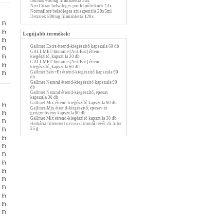
Ibumax 400mg filmtabletta 30x
Neo Citran belsőleges por felnőtteknek 14x
Normaflore belsőleges szuszpenzió 20x5ml
Detralex 500mg filmtabletta 120x
 Ft
 Ft
Legújabb termékek:
 Ft
Gallmet Extra étrend-kiegészítő kapszula 60 db
 Ft
GALLMET-Immune (AntiBac) étrend-
 Ft
kiegészítő, kapszula 30 db
GALLMET-Immune (AntiBac) étrend-
 Ft
kiegészítő, kapszula 60 db
Gallmet Szív+Ér étrend-kiegészítő kapszula 90
 Ft
db
Gallmet Natural étrend-kiegészítő kapszula 90
db
Gallmet Natural étrend-kiegészítő, epesav
kapszula 30 db
Gallmet Mix étrend-kiegészítő kapszula 90 db
 Ft
Gallmet-Mix étrend-kiegészítő, epesav és
 Ft
gyógynövény kapszula 60 db
Gallmet Mix étrend-kiegészítő kapszula 30 db
 Ft
Herbária filterezett orvosi citromfű levél 25 filter
25 g
 Ft
 Ft
 Ft
 Ft
 Ft
 Ft
 Ft
 Ft
 Ft
 Ft
 Ft