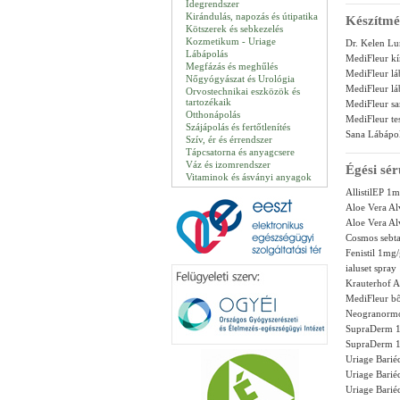
Idegrendszer
Kirándulás, napozás és útipatika
Készítmé
Kötszerek és sebkezelés
Kozmetikum - Uriage
Dr. Kelen Lu
Lábápolás
MediFleur kí
Megfázás és meghűlés
MediFleur lá
Nőgyógyászat és Urológia
MediFleur lá
Orvostechnikai eszközök és
tartozékaik
MediFleur s
Otthonápolás
MediFleur te
Szájápolás és fertőtlenítés
Sana Lábápo
Szív, ér és érrendszer
Tápcsatorna és anyagcsere
Váz és izomrendszer
Égési sér
Vitaminok és ásványi anyagok
AllistilEP 1
Aloe Vera Al
Aloe Vera Al
Cosmos sebta
Fenistil 1mg
ialuset spra
Krauterhof A
MediFleur bő
Neogranormo
SupraDerm 1
SupraDerm 1
Uriage Bari
Uriage Bari
Uriage Bari