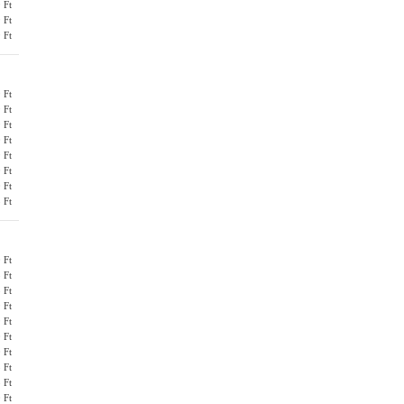
 Ft
 Ft
 Ft
 Ft
 Ft
 Ft
 Ft
 Ft
 Ft
 Ft
 Ft
 Ft
 Ft
 Ft
 Ft
 Ft
 Ft
 Ft
 Ft
 Ft
 Ft