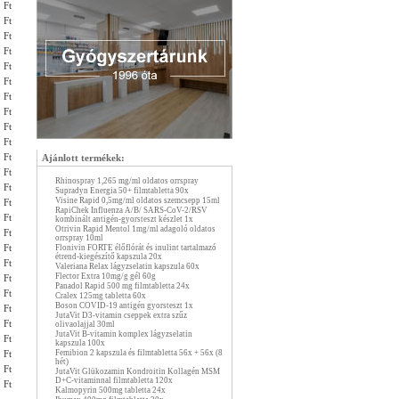
 Ft
 Ft
 Ft
 Ft
 Ft
 Ft
 Ft
 Ft
 Ft
 Ft
 Ft
Ajánlott termékek:
 Ft
Rhinospray 1,265 mg/ml oldatos orrspray
 Ft
Supradyn Energia 50+ filmtabletta 90x
Visine Rapid 0,5mg/ml oldatos szemcsepp 15ml
 Ft
RapiChek Influenza A/B/ SARS-CoV-2/RSV
 Ft
kombinált antigén-gyorsteszt készlet 1x
Otrivin Rapid Mentol 1mg/ml adagoló oldatos
 Ft
orrspray 10ml
 Ft
Flonivin FORTE élőflórát és inulint tartalmazó
étrend-kiegészítő kapszula 20x
 Ft
Valeriana Relax lágyzselatin kapszula 60x
Flector Extra 10mg/g gél 60g
 Ft
Panadol Rapid 500 mg filmtabletta 24x
 Ft
Cralex 125mg tabletta 60x
Boson COVID-19 antigén gyorsteszt 1x
 Ft
JutaVit D3-vitamin cseppek extra szűz
 Ft
olivaolajjal 30ml
JutaVit B-vitamin komplex lágyzselatin
 Ft
kapszula 100x
 Ft
Femibion 2 kapszula és filmtabletta 56x + 56x (8
hét)
 Ft
JutaVit Glükozamin Kondroitin Kollagén MSM
D+C-vitaminnal filmtabletta 120x
 Ft
Kalmopyrin 500mg tabletta 24x