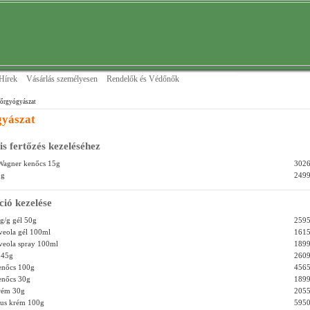
Hírek
Vásárlás személyesen
Rendelők és Védőnők
őrgyógyászat
yászat
is fertőzés kezeléséhez
Wagner kenőcs 15g
3026
5g
2499
ció kezelése
mg/g gél 50g
2595
veola gél 100ml
1615
veola spray 100ml
1899
 45g
2609
enőcs 100g
4565
enőcs 30g
1899
rém 30g
2055
lus krém 100g
5950