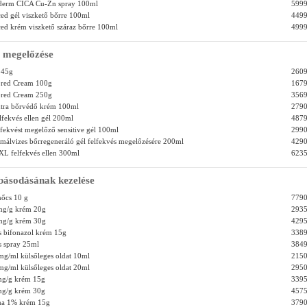
éderm CICA Cu-Zn spray 100ml
5999
ced gél viszkető bőrre 100ml
4499
ced krém viszkető száraz bőrre 100ml
4999
s megelőzése
 45g
2609
ored Cream 100g
1679
ored Cream 250g
3569
xtra bőrvédő krém 100ml
2790
lfekvés ellen gél 200ml
4879
lfekvést megelőző sensitive gél 100ml
2990
rmálvizes bőrregeneráló gél felfekvés megelőzésére 200ml
4290
L felfekvés ellen 300ml
6235
ásodásának kezelése
nőcs 10 g
7790
mg/g krém 20g
2935
mg/g krém 30g
4295
s bifonazol krém 15g
3389
s spray 25ml
3849
mg/ml külsőleges oldat 10ml
2150
mg/ml külsőleges oldat 20ml
2950
mg/g krém 15g
3395
mg/g krém 30g
4575
ma 1% krém 15g
3790