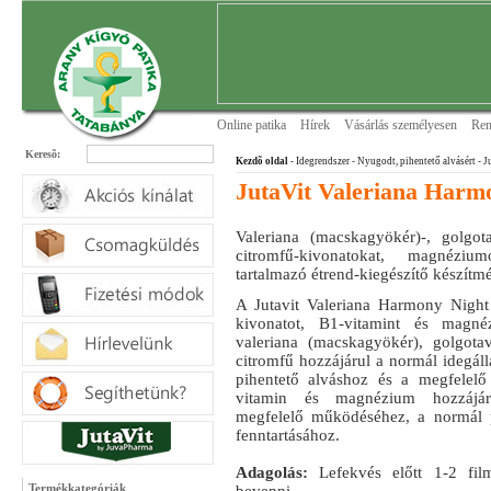
Online patika
Hírek
Vásárlás személyesen
Ren
Keresõ:
Kezdõ oldal
- Idegrendszer
- Nyugodt, pihentető alvásért
- J
JutaVit Valeriana Harmo
Valeriana (macskagyökér)-, golgota
citromfű-kivonatokat, magnéziu
tartalmazó étrend-kiegészítő készítm
A Jutavit Valeriana Harmony Nigh
kivonatot, B1-vitamint és magné
valeriana (macskagyökér), golgota
citromfű hozzájárul a normál idegáll
pihentető alváshoz és a megfelelő
vitamin és magnézium hozzájár
megfelelő működéséhez, a normál p
fenntartásához.
Adagolás:
Lefekvés előtt 1-2 filmt
Termékkategóriák