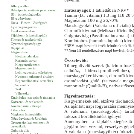
bevenni.
Allergia ellen
Hatóanyagok
1 tablettában NRV*
Babaápolás, etetés és pelenkázás
Bőr- és szépségápolás
Tiamin (B1 vitamin) 1,3 mg 118,20 
Bőrgyógyászat
Magnézium 100 mg 26,70%
Diéta - Fitness - Zsírégetés
Macskagyökér (Valeriana officialis)
Egészségmegőrzés
Citromfű kivonat (Melissa officinali
Érzékszerveinkre
Golgotavirág (Passiflora incarnata) 
Fájdalom- és lázcsillapítók
Filteres és tasakolt teák
Komlótoboz (humulus lupulus) kivo
Gyermekegészségügy
*NRV=napi beviteli érték felnőtteknek %-b
Hajápolás
**Nem áll rendelkezésre napi beviteli érték
Idegrendszer
Idegbántalmakra
Összetevők:
Keringési zavar
Kiegyensúlyozott
Tömegnövelő szerek (kalcium-foszfát,
idegrendszerért
cellulóz, hidroxi-propil-cellulóz
Lelki egyensúly eléréséhez
macskagyökér kivonat, citromfű kivo
Nyugodt, pihentető alvásért
csomósodást gátló (zsírsavak magné
Regenerálóhatású termékek
Serkentők
mononitrát (Quali®-B), nedvesítőszer 
Teák
Változókor
Figyelmeztetés:
Kirándulás, napozás és útipatika
Kisgyermekek elől elzárva tárolandó
Kötszerek és sebkezelés
Az ajánlott napi fogyasztási mennyisé
Kozmetikum - Uriage
Lábápolás
A valeriana (macskagyökér) tarta
Megfázás és meghűlés
fokozott körültekintést igényel.
Nőgyógyászat és Urológia
Amennyiben a táplálék-kiegészítő 
Orvostechnikai eszközök és
gépjárművet vezetni, veszélyes gépeke
tartozékaik
Otthonápolás
A valeriana (macskagyökér) fokozhat