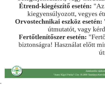
Étrend-kiegészítő esetén:
"Az 
kiegyensúlyozott, vegyes ét
Orvostechnikai eszköz esetén:
útmutatót, vagy kér
Fertőtlenítőszer esetén:
"Fertő
biztonságra! Használat előtt mi
út
Adatkezelési tájékoz
"Arany Kígyó Patika" Cím: H-2800 Tatabánya-Kertváro
.