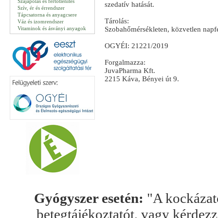
Szájápolás és fertőtlenítés
szedatív hatását.
Szív, ér és érrendszer
Tápcsatorna és anyagcsere
Tárolás:
Váz és izomrendszer
Vitaminok és ásványi anyagok
Szobahőmérsékleten, közvetlen napfé
OGYÉI: 21221/2019
Forgalmazza:
JuvaPharma Kft.
2215 Káva, Bényei út 9.
Gyógyszer esetén:
"A kockázato
betegtájékoztatót, vagy kérdez