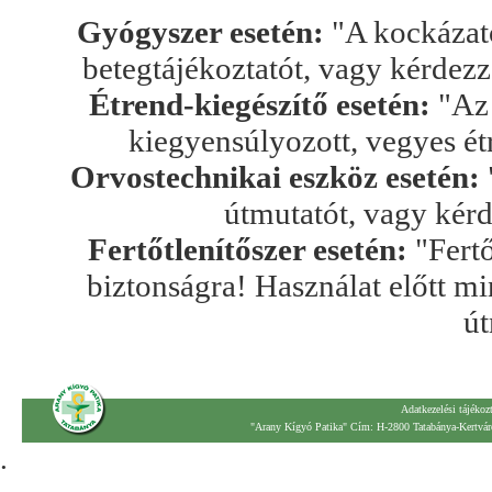
Gyógyszer esetén:
"A kockázato
betegtájékoztatót, vagy kérdez
Étrend-kiegészítő esetén:
"Az 
kiegyensúlyozott, vegyes ét
Orvostechnikai eszköz esetén:
útmutatót, vagy kér
Fertőtlenítőszer esetén:
"Fertő
biztonságra! Használat előtt mi
út
Adatkezelési tájékoz
"Arany Kígyó Patika" Cím: H-2800 Tatabánya-Kertváro
.