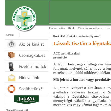
Online patika
Hírek
Vásárlás személyesen
Ren
Keresõ:
Kezdõ oldal
- Hírek
- Lássuk tisztán a légutakat!
Lássuk tisztán a légutak
ACC termékcsalád
promóció
A légúti betegségek jellegzetes tün
folyamat, melynek célja, hogy a lé
esetében termelődő többletváladékot e
Mit jelent a hurutos vagy produktí
A „hurut” kifejezést általában a f
gyulladás jelölésére használjuk. 
valahol a légutakban eltávozásr
mennyiségű váladék a gyulladás k
mechanikus vagy kémiai ingerekre ad
Termékkategóriák