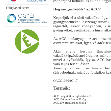
csoportjába tartozik, és alkoholt egyi
Hogyan „működik” az ACC?
Képzeljük el a sűrű váladékot úgy,
gyöngyszemeket összeragasztottá
ragasztót, akkor könnyebben, kise
gyöngyöket, esetünkben a hurut alko
Az ACC hatóanyaga, az acetilcisztein
összetartó szálakat, így a váladék f
Akár enyhe hurutos tünetekn
váladékképződésnél érdemes már a m
mivel a nyákoldók, így az ACC hasz
való teljes felépüléshez.
Amennyiben azonban tünetei hé
súlyosbodnak, mielőbb forduljon ke
OACC1060/09.17
Termék:
ACC Long 600 pezsgőtabletta 10x
ACC 100 granulátum 30x3g
ACC 200 granulátum 30x3g