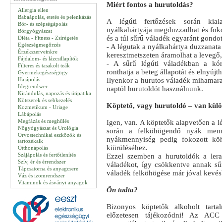
Miért fontos a hurutoldás?
Allergia ellen
Babaápolás, etetés és pelenkázás
A légúti fertőzések során kial
Bőr- és szépségápolás
nyálkahártyája megduzzadhat és foko
Bőrgyógyászat
és a túl sűrű váladék egyaránt gondot
Diéta - Fitness - Zsírégetés
Egészségmegőrzés
- A légutak a nyálkahártya duzzanata
Érzékszerveinkre
keresztmetszeten áramolhat a levegő,
Fájdalom- és lázcsillapítók
- A sűrű légúti váladékban a kór
Filteres és tasakolt teák
ronthatja a beteg állapotát és elnyújth
Gyermekegészségügy
Hajápolás
Ilyenkor a hurutos váladék mihamarab
Idegrendszer
naptól hurutoldót használnunk.
Kirándulás, napozás és útipatika
Kötszerek és sebkezelés
Köptető, vagy hurutoldó – van kül
Kozmetikum - Uriage
Lábápolás
Megfázás és meghűlés
Igen, van. A köptetők alapvetően a l
Nőgyógyászat és Urológia
során a felköhögendő nyák men
Orvostechnikai eszközök és
nyákmennyiség pedig fokozott köh
tartozékaik
kiürüléséhez.
Otthonápolás
Szájápolás és fertőtlenítés
Ezzel szemben a hurutoldók a lera
Szív, ér és érrendszer
váladékot, így csökkentve annak sű
Tápcsatorna és anyagcsere
váladék felköhögése már jóval kevés
Váz és izomrendszer
Vitaminok és ásványi anyagok
Ön tudta?
Bizonyos köptetők alkoholt tarta
előzetesen tájékozódni! Az ACC