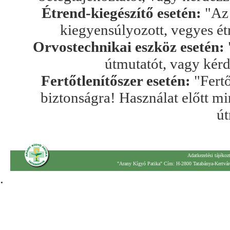
Étrend-kiegészítő esetén:
"Az 
kiegyensúlyozott, vegyes ét
Orvostechnikai eszköz esetén:
útmutatót, vagy kér
Fertőtlenítőszer esetén:
"Fertő
biztonságra! Használat előtt mi
út
Adatkezelési tájékoz
"Arany Kígyó Patika" Cím: H-2800 Tatabánya-Kertváro
.