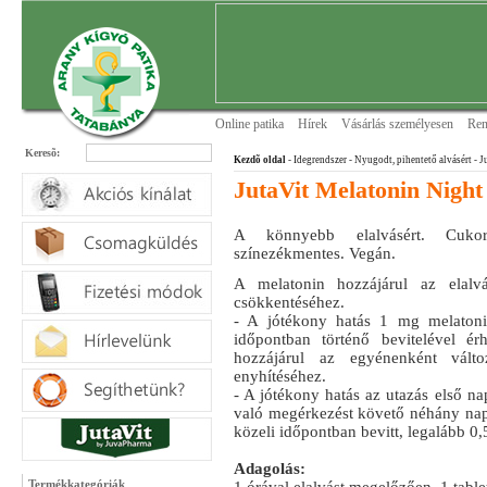
Online patika
Hírek
Vásárlás személyesen
Ren
Keresõ:
Kezdõ oldal
- Idegrendszer
- Nyugodt, pihentető alvásért
- J
JutaVit Melatonin Night
A könnyebb elalvásért. Cukor
színezékmentes. Vegán.
A melatonin hozzájárul az elalv
csökkentéséhez.
- A jótékony hatás 1 mg melatoni
időpontban történő bevitelével ér
hozzájárul az egyénenként válto
enyhítéséhez.
- A jótékony hatás az utazás első na
való megérkezést követő néhány nap
közeli időpontban bevitt, legalább 0,
Adagolás:
Termékkategóriák