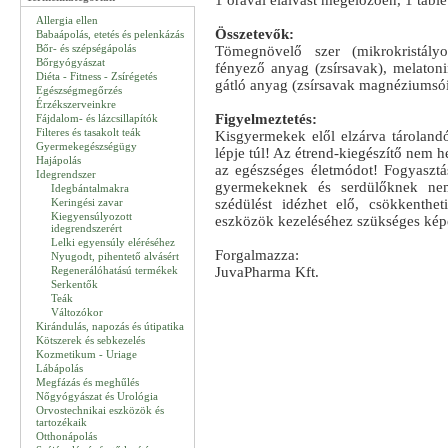
1 órával elalvást megelőzően, 1 tablet
Allergia ellen
Összetevők:
Babaápolás, etetés és pelenkázás
Bőr- és szépségápolás
Tömegnövelő szer (mikrokristályos-
Bőrgyógyászat
fényező anyag (zsírsavak), melaton
Diéta - Fitness - Zsírégetés
gátló anyag (zsírsavak magnéziumsó
Egészségmegőrzés
Érzékszerveinkre
Figyelmeztetés:
Fájdalom- és lázcsillapítók
Filteres és tasakolt teák
Kisgyermekek elől elzárva tárolandó
Gyermekegészségügy
lépje túl! Az étrend-kiegészítő nem h
Hajápolás
az egészséges életmódot! Fogyasztása
Idegrendszer
gyermekeknek és serdülőknek nem
Idegbántalmakra
Keringési zavar
szédülést idézhet elő, csökkenth
Kiegyensúlyozott
eszközök kezeléséhez szükséges kép
idegrendszerért
Lelki egyensúly eléréséhez
Forgalmazza:
Nyugodt, pihentető alvásért
Regenerálóhatású termékek
JuvaPharma Kft.
Serkentők
Teák
Változókor
Kirándulás, napozás és útipatika
Kötszerek és sebkezelés
Kozmetikum - Uriage
Lábápolás
Megfázás és meghűlés
Nőgyógyászat és Urológia
Orvostechnikai eszközök és
tartozékaik
Otthonápolás