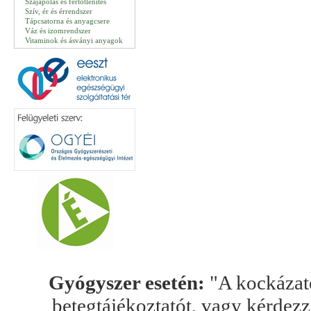
Szájápolás és fertőtlenítés
Szív, ér és érrendszer
Tápcsatorna és anyagcsere
Váz és izomrendszer
Vitaminok és ásványi anyagok
Gyógyszer esetén:
"A kockázato
betegtájékoztatót, vagy kérdez