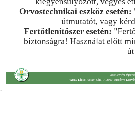
kiegyensúlyozott, vegyes ét
Orvostechnikai eszköz esetén:
útmutatót, vagy kér
Fertőtlenítőszer esetén:
"Fertő
biztonságra! Használat előtt mi
út
Adatkezelési tájékoz
"Arany Kígyó Patika" Cím: H-2800 Tatabánya-Kertváro
.