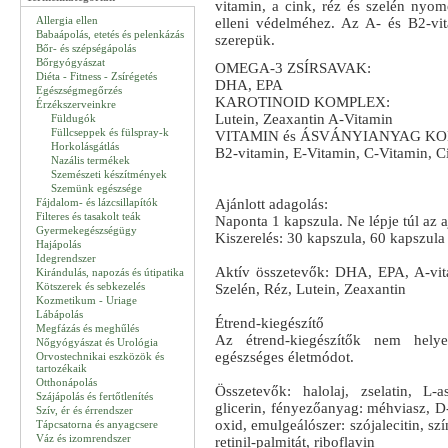
vitamin, a cink, réz és szelén nyom
Allergia ellen
elleni védelméhez. Az A- és B2-vi
Babaápolás, etetés és pelenkázás
szerepük.
Bőr- és szépségápolás
Bőrgyógyászat
OMEGA-3 ZSÍRSAVAK:
Diéta - Fitness - Zsírégetés
DHA, EPA
Egészségmegőrzés
KAROTINOID KOMPLEX:
Érzékszerveinkre
Lutein, Zeaxantin A-Vitamin
Füldugók
Füllcseppek és fülspray-k
VITAMIN és ÁSVÁNYIANYAG K
Horkolásgátlás
B2-vitamin, E-Vitamin, C-Vitamin, C
Nazális termékek
Szemészeti készítmények
Szemünk egészsége
Fájdalom- és lázcsillapítók
Ajánlott adagolás:
Filteres és tasakolt teák
Naponta 1 kapszula. Ne lépje túl az 
Gyermekegészségügy
Kiszerelés: 30 kapszula, 60 kapszula
Hajápolás
Idegrendszer
Aktív összetevők: DHA, EPA, A-vita
Kirándulás, napozás és útipatika
Kötszerek és sebkezelés
Szelén, Réz, Lutein, Zeaxantin
Kozmetikum - Uriage
Lábápolás
Étrend-kiegészítő
Megfázás és meghűlés
Az étrend-kiegészítők nem helyet
Nőgyógyászat és Urológia
egészséges életmódot.
Orvostechnikai eszközök és
tartozékaik
Otthonápolás
Összetevők: halolaj, zselatin, L-as
Szájápolás és fertőtlenítés
glicerin, fényezőanyag: méhviasz, D-a
Szív, ér és érrendszer
oxid, emulgeálószer: szójalecitin, sz
Tápcsatorna és anyagcsere
Váz és izomrendszer
retinil-palmitát, riboflavin