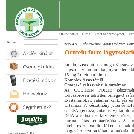
Online patika
Hírek
Vásárlás személyesen
Ren
Keresõ:
Kezdõ oldal
- Érzékszerveinkre
- Szemünk egészsége
- Ocute
Ocutein forte lágyzselat
Lutein, zeaxantin, omega-3 zsírsav 
kapszula vitaminokkal, nyomelemekk
15 mg Lutein tartalom
Komplex összetételű
Omega-3 zsírsavakat is tartalmaz
Az OCUTEIN FORTE készítmén
többszörösen telítetlen omega-3 zsírs
E-vitaminokat, valamint cink, réz é
tartalmaz. A készítmény jelentős D
és EPA (eikozapentaénsav) tartalmú 
DHA a retina szerkezetének része, í
normál látás fenntartásában. A kar
lutein és zeaxantin főként a makul
magas koncentrációban, a makula alk
Termékkategóriák