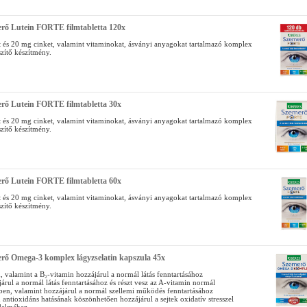
rő Lutein FORTE filmtabletta 120x
t és 20 mg cinket, valamint vitaminokat, ásványi anyagokat tartalmazó komplex
zítő készítmény.
rő Lutein FORTE filmtabletta 30x
t és 20 mg cinket, valamint vitaminokat, ásványi anyagokat tartalmazó komplex
zítő készítmény.
rő Lutein FORTE filmtabletta 60x
t és 20 mg cinket, valamint vitaminokat, ásványi anyagokat tartalmazó komplex
zítő készítmény.
rő Omega-3 komplex lágyzselatin kapszula 45x
, valamint a B₂-vitamin hozzájárul a normál látás fenntartásához
árul a normál látás fenntartásához és részt vesz az A-vitamin normál
ben, valamint hozzájárul a normál szellemi működés fenntartásához
antioxidáns hatásának köszönhetően hozzájárul a sejtek oxidatív stresszel