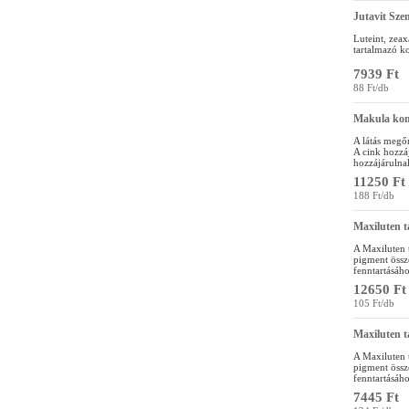
Jutavit Sze
Luteint, zeax
tartalmazó k
7939 Ft
88 Ft/db
Makula ko
A látás megőr
A cink hozzáj
hozzájárulnak
11250 Ft
188 Ft/db
Maxiluten t
A Maxiluten t
pigment össz
fenntartásáho
12650 Ft
105 Ft/db
Maxiluten t
A Maxiluten t
pigment össz
fenntartásáho
7445 Ft