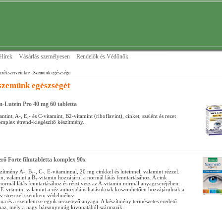
Hírek
Vásárlás személyesen
Rendelők és Védőnők
rzékszerveinkre
- Szemünk egészsége
szemünk egészségét
m-Lutein Pro 40 mg 60 tabletta
antint, A-, E,- és C-vitamint, B2-vitamint (riboflavint), cinket, szelént és rezet
omplex étrend-kiegészítő készítmény.
rő Forte filmtabletta komplex 90x
ítmény A-, B₂-, C-, E-vitaminnal, 20 mg cinkkel és luteinnel, valamint rézzel.
, valamint a B₂-vitamin hozzájárul a normál látás fenntartásához. A cink
normál látás fenntartásához és részt vesz az A-vitamin normál anyagcseréjében.
 E-vitamin, valamint a réz antioxidáns hatásuknak köszönhetően hozzájárulnak a
ív stresszel szembeni védelméhez.
tina és a szemlencse egyik összetevő anyaga. A készítmény természetes eredetű
almaz, mely a nagy bársonyvirág kivonatából származik.