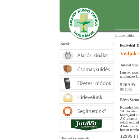
Online patika
Keresõ:
Kezdõ oldal
- É
Védjük 
Jutavit Sze
Luteint, zeax
tartalmazó k
5269 Ft
88 Ft/db
Béres Szeme
Komplex kész
*Az A-vitamin
hozzájárul a 
A C-vitamin,
sejtek oxidat
A lutein a re
luteint tart
12995 Ft
Termékkategóriák