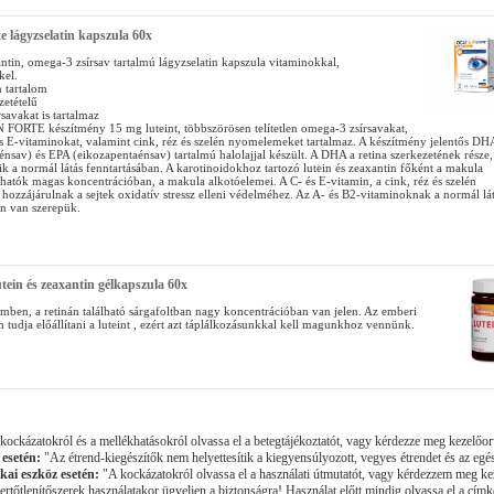
te lágyzselatin kapszula 60x
ntin, omega-3 zsírsav tartalmú lágyzselatin kapszula vitaminokkal,
el.
 tartalom
etételű
savakat is tartalmaz
ORTE készítmény 15 mg luteint, többszörösen telítetlen omega-3 zsírsavakat,
és E-vitaminokat, valamint cink, réz és szelén nyomelemeket tartalmaz. A készítmény jelentős DH
nsav) és EPA (eikozapentaénsav) tartalmú halolajjal készült. A DHA a retina szerkezetének része,
zik a normál látás fenntartásában. A karotinoidokhoz tartozó lutein és zeaxantin főként a makula
lhatók magas koncentrációban, a makula alkotóelemei. A C- és E-vitamin, a cink, réz és szelén
ozzájárulnak a sejtek oxidatív stressz elleni védelméhez. Az A- és B2-vitaminoknak a normál lá
an van szerepük.
tein és zeaxantin gélkapszula 60x
emben, a retinán található sárgafoltban nagy koncentrációban van jelen. Az emberi
 tudja előállítani a luteint , ezért azt táplálkozásunkkal kell magunkhoz vennünk.
ockázatokról és a mellékhatásokról olvassa el a betegtájékoztatót, vagy kérdezze meg kezelőor
 esetén:
"Az étrend-kiegészítők nem helyettesítik a kiegyensúlyozott, vegyes étrendet és az egé
kai eszköz esetén:
"A kockázatokról olvassa el a használati útmutatót, vagy kérdezzem meg ke
rtőtlenítőszerek használatakor ügyeljen a biztonságra! Használat előtt mindig olvassa el a címké