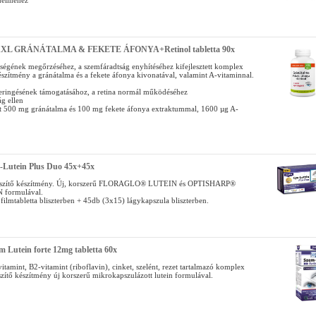
delméhez
 XXL GRÁNÁTALMA & FEKETE ÁFONYA+Retinol tabletta 90x
ségének megőrzéséhez, a szemfáradtság enyhítéséhez kifejlesztett komplex
észítmény a gránátalma és a fekete áfonya kivonatával, valamint A-vitaminnal.
eringésének támogatásához, a retina normál működéséhez
ág ellen
nt 500 mg gránátalma és 100 mg fekete áfonya extraktummal, 1600 µg A-
e-Lutein Plus Duo 45x+45x
észítő készítmény. Új, korszerű FLORAGLO® LUTEIN és OPTISHARP®
formulával.
filmtabletta bliszterben + 45db (3x15) lágykapszula bliszterben.
m Lutein forte 12mg tabletta 60x
vitamint, B2-vitamint (riboflavin), cinket, szelént, rezet tartalmazó komplex
szítő készítmény új korszerű mikrokapszulázott lutein formulával.