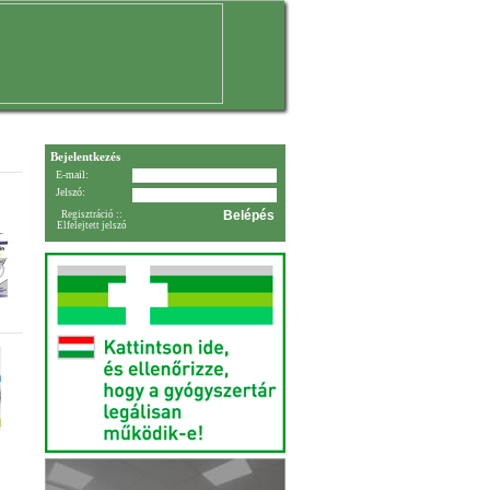
Bejelentkezés
E-mail:
Jelszó:
Regisztráció
::
Elfelejtett jelszó