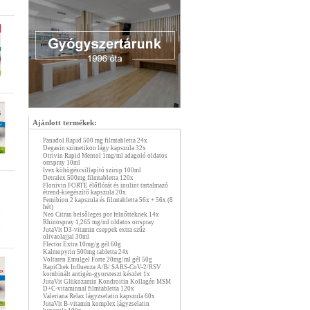
Ajánlott termékek:
Panadol Rapid 500 mg filmtabletta 24x
Degasin szimetikon lágy kapszula 32x
Otrivin Rapid Mentol 1mg/ml adagoló oldatos
orrspray 10ml
Ivex köhögéscsillapító szirup 100ml
Detralex 500mg filmtabletta 120x
Flonivin FORTE élőflórát és inulint tartalmazó
étrend-kiegészítő kapszula 20x
Femibion 2 kapszula és filmtabletta 56x + 56x (8
hét)
Neo Citran belsőleges por felnőtteknek 14x
Rhinospray 1,265 mg/ml oldatos orrspray
JutaVit D3-vitamin cseppek extra szűz
olivaolajjal 30ml
Flector Extra 10mg/g gél 60g
Kalmopyrin 500mg tabletta 24x
Voltaren Emulgel Forte 20mg/ml gél 50g
RapiChek Influenza A/B/ SARS-CoV-2/RSV
kombinált antigén-gyorsteszt készlet 1x
JutaVit Glükozamin Kondroitin Kollagén MSM
D+C-vitaminnal filmtabletta 120x
Valeriana Relax lágyzselatin kapszula 60x
JutaVit B-vitamin komplex lágyzselatin