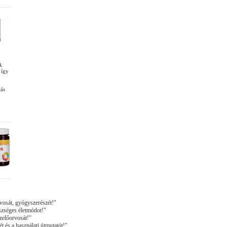
A
 így
tás
vosát, gyógyszerészét!"
szséges életmódot!"
zelőorvosát!"
t és a használati útmutatót!"