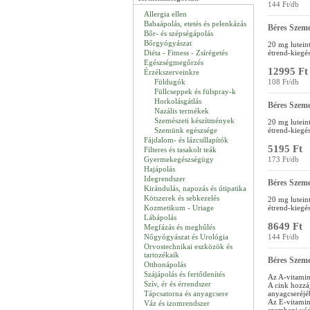
144 Ft/db
Allergia ellen
Babaápolás, etetés és pelenkázás
Béres Szeme
Bőr- és szépségápolás
Bőrgyógyászat
20 mg lutein
Diéta - Fitness - Zsírégetés
étrend-kiegés
Egészségmegőrzés
12995 Ft
Érzékszerveinkre
Füldugók
108 Ft/db
Füllcseppek és fülspray-k
Horkolásgátlás
Béres Szeme
Nazális termékek
Szemészeti készítmények
20 mg lutein
Szemünk egészsége
étrend-kiegés
Fájdalom- és lázcsillapítók
5195 Ft
Filteres és tasakolt teák
Gyermekegészségügy
173 Ft/db
Hajápolás
Idegrendszer
Béres Szeme
Kirándulás, napozás és útipatika
Kötszerek és sebkezelés
20 mg lutein
Kozmetikum - Uriage
étrend-kiegés
Lábápolás
8649 Ft
Megfázás és meghűlés
Nőgyógyászat és Urológia
144 Ft/db
Orvostechnikai eszközök és
tartozékaik
Béres Szeme
Otthonápolás
Szájápolás és fertőtlenítés
Az A-vitamin
Szív, ér és érrendszer
A cink hozzáj
Tápcsatorna és anyagcsere
anyagcseréjé
Az E-vitamin 
Váz és izomrendszer