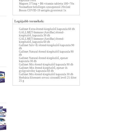
kapszula 100x
Magnex 375mg + B6-vitamin tabletta 180+70x
Normaflore belsőleges szuszpenzió 20x5ml
Boson COVID-19 antigén gyorsteszt 1x
Legújabb termékek:
Gallmet Extra étrend-kiegészítő kapszula 60 db
GALLMET-Immune (AntiBac) étrend-
kiegészítő, kapszula 30 db
GALLMET-Immune (AntiBac) étrend-
kiegészítő, kapszula 60 db
Gallmet Szív+Ér étrend-kiegészítő kapszula 90
db
Gallmet Natural étrend-kiegészítő kapszula 90
db
Gallmet Natural étrend-kiegészítő, epesav
kapszula 30 db
Gallmet Mix étrend-kiegészítő kapszula 90 db
Gallmet-Mix étrend-kiegészítő, epesav és
gyógynövény kapszula 60 db
Gallmet Mix étrend-kiegészítő kapszula 30 db
Herbária filterezett orvosi citromfű levél 25 filter
25 g