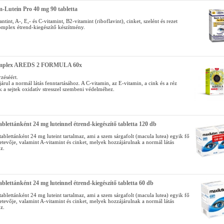
m-Lutein Pro 40 mg 90 tabletta
antint, A-, E,- és C-vitamint, B2-vitamint (riboflavint), cinket, szelént és rezet
omplex étrend-kiegészítő készítmény.
mplex AREDS 2 FORMULA 60x
zéséért.
árul a normál látás fenntartásához. A C-vitamin, az E-vitamin, a cink és a réz
 a sejtek oxidatív stresszel szembeni védelméhez.
ablettánként 24 mg luteinnel étrend-kiegészítő tabletta 120 db
ablettánként 24 mg luteint tartalmaz, ami a szem sárgafolt (macula lutea) egyik fő
etevője, valamint A-vitamint és cinket, melyek hozzájárulnak a normál látás
z.
ablettánként 24 mg luteinnel étrend-kiegészítő tabletta 60 db
ablettánként 24 mg luteint tartalmaz, ami a szem sárgafolt (macula lutea) egyik fő
etevője, valamint A-vitamint és cinket, melyek hozzájárulnak a normál látás
z.