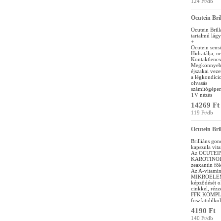
124 Ft/db
Ocutein Bri
Ocutein Brill
tartalmú lág
+
Ocutein sens
Hidratálja, n
Kontaktlencsé
Megkönnyebbü
éjszakai veze
a légkondíci
olvasás
számítógépen
TV nézés
14269 Ft
119 Ft/db
Ocutein Bri
Brilliáns gon
kapszula vit
Az OCUTEIN
KAROTINOID 
zeaxantin fő
Az A-vitamin
MIKROELEM KO
képződését ok
cinkkel, rézz
FFK KOMPLEX:
foszfatidilko
4190 Ft
140 Ft/db