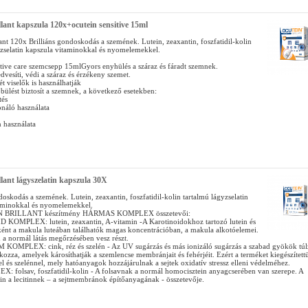
llant kapszula 120x+ocutein sensitive 15ml
ant 120x Brilliáns gondoskodás a szemének. Lutein, zeaxantin, foszfatidil-kolin
yzselatin kapszula vitaminokkal és nyomelemekkel.
itive care szemcsepp 15mlGyors enyhülés a száraz és fáradt szemnek.
edvesíti, védi a száraz és érzékeny szemet.
t viselők is használhatják
lést biztosít a szemnek, a következő esetekben:
tés
onáló használata
 használata
llant lágyszelatin kapszula 30X
doskodás a szemének. Lutein, zeaxantin, foszfatidil-kolin tartalmú lágyzselatin
aminokkal és nyomelemekkel.
 BRILLANT készítmény HÁRMAS KOMPLEX összetevői:
KOMPLEX: lutein, zeaxantin, A-vitamin -A Karotinoidokhoz tartozó lutein és
ként a makula luteában találhatók magas koncentrációban, a makula alkotóelemei.
 a normál látás megőrzésében vesz részt.
MPLEX: cink, réz és szelén - Az UV sugárzás és más ionizáló sugárzás a szabad gyökök túl
ozza, amelyek károsíthatják a szemlencse membránjait és fehérjéit. Ezért a terméket kiegészített
el és szelénnel, mely hatóanyagok hozzájárulnak a sejtek oxidatív stressz elleni védelméhez.
 folsav, foszfatidil-kolin - A folsavnak a normál homocisztein anyagcserében van szerepe. A
lin a lecitinnek – a sejtmembránok építőanyagának - összetevője.