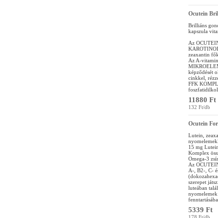
Ocutein Bri
Brilliáns gon
kapszula vit
Az OCUTEIN
KAROTINOID 
zeaxantin fő
Az A-vitamin
MIKROELEM KO
képződését ok
cinkkel, rézz
FFK KOMPLEX:
foszfatidilko
11880 Ft
132 Ft/db
Ocutein For
Lutein, zeaxa
nyomelemekk
15 mg Lutein
Komplex össz
Omega-3 zsír
Az OCUTEIN F
A-, B2-, C- 
(dokozahexaé
szerepet játs
luteában talá
nyomelemek h
fenntartásáb
5339 Ft
178 Ft/db