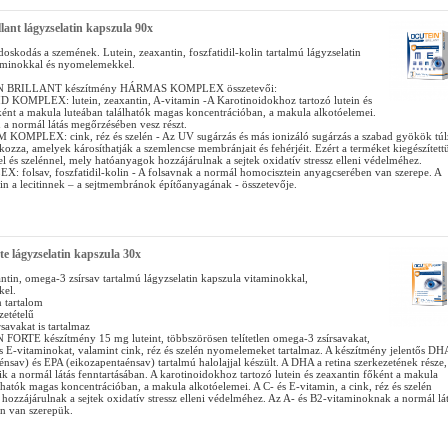
llant lágyzselatin kapszula 90x
doskodás a szemének. Lutein, zeaxantin, foszfatidil-kolin tartalmú lágyzselatin
aminokkal és nyomelemekkel.
 BRILLANT készítmény HÁRMAS KOMPLEX összetevői:
KOMPLEX: lutein, zeaxantin, A-vitamin -A Karotinoidokhoz tartozó lutein és
ként a makula luteában találhatók magas koncentrációban, a makula alkotóelemei.
 a normál látás megőrzésében vesz részt.
MPLEX: cink, réz és szelén - Az UV sugárzás és más ionizáló sugárzás a szabad gyökök túl
ozza, amelyek károsíthatják a szemlencse membránjait és fehérjéit. Ezért a terméket kiegészített
el és szelénnel, mely hatóanyagok hozzájárulnak a sejtek oxidatív stressz elleni védelméhez.
 folsav, foszfatidil-kolin - A folsavnak a normál homocisztein anyagcserében van szerepe. A
lin a lecitinnek – a sejtmembránok építőanyagának - összetevője.
te lágyzselatin kapszula 30x
ntin, omega-3 zsírsav tartalmú lágyzselatin kapszula vitaminokkal,
el.
 tartalom
etételű
savakat is tartalmaz
ORTE készítmény 15 mg luteint, többszörösen telítetlen omega-3 zsírsavakat,
és E-vitaminokat, valamint cink, réz és szelén nyomelemeket tartalmaz. A készítmény jelentős DH
nsav) és EPA (eikozapentaénsav) tartalmú halolajjal készült. A DHA a retina szerkezetének része,
zik a normál látás fenntartásában. A karotinoidokhoz tartozó lutein és zeaxantin főként a makula
lhatók magas koncentrációban, a makula alkotóelemei. A C- és E-vitamin, a cink, réz és szelén
ozzájárulnak a sejtek oxidatív stressz elleni védelméhez. Az A- és B2-vitaminoknak a normál lá
an van szerepük.