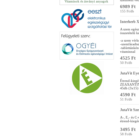
szembeni vé
Vitaminok és ásványi anyagok
6989 Ft
155 Ft/db
Interherb
A szem egész
összetételű k
-a szem vérk
-szemfáradts
-tablettánké
vitaminnal
4525 Ft
50 Ft/db
JutaVit Ey
Étrend-kieg
ZEAXANTIN 
45db (3x15) 
4590 Ft
51 Ft/db
JutaVit Sze
A-, E,- és C-
étrend-kiegé
3495 Ft
58 Ft/db