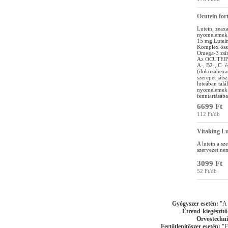
Ocutein for
Lutein, zeaxa
nyomelemekk
15 mg Lutein
Komplex össz
Omega-3 zsír
Az OCUTEIN F
A-, B2-, C- 
(dokozahexaé
szerepet játs
luteában talá
nyomelemek h
fenntartásáb
6699 Ft
112 Ft/db
Vitaking Lu
A lutein a sz
szervezet nem
3099 Ft
52 Ft/db
Gyógyszer esetén:
"A k
Étrend-kiegészítő
Orvostechni
Fertőtlenítőszer esetén:
"Fe