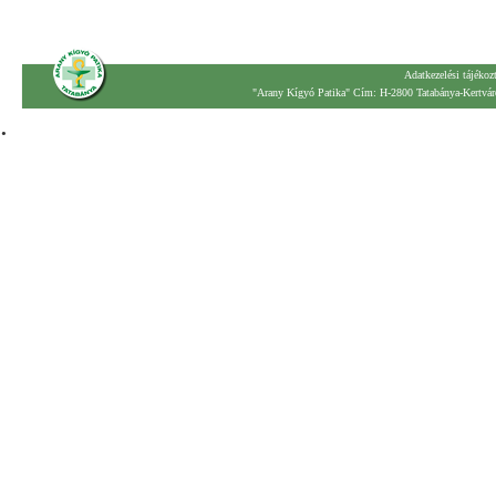
Adatkezelési tájékoz
"Arany Kígyó Patika" Cím: H-2800 Tatabánya-Kertváro
.