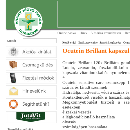
Online patika
Hírek
Vásárlás személyesen
Ren
Keresõ:
Kezdõ oldal
- Érzékszerveinkre
- Szemünk egészsége
- Ocute
Ocutein Brillant kapszul
Ocutein Brillant 120x Brilliáns go
Lutein, zeaxantin, foszfatidil-kolin
kapszula vitaminokkal és nyomeleme
+
Ocutein sensitive care szemcsepp 
száraz és fáradt szemnek.
Hidratálja, nedvesíti, védi a száraz é
Kontaktlencsét viselők is használhatj
Megkönnyebbülést biztosít a sz
esetekben:
éjszakai vezetés
a légkondícionáló használata
olvasás
számítógépen használata
Termékkategóriák