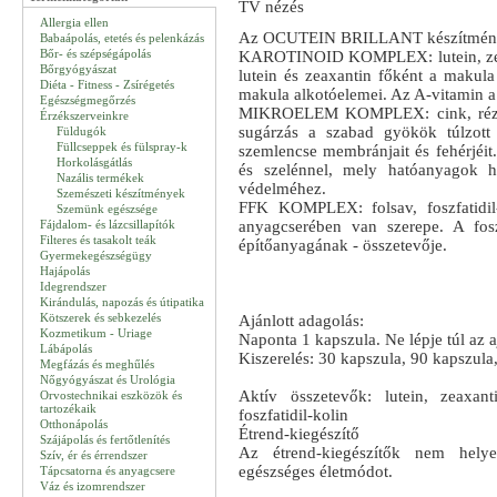
TV nézés
Allergia ellen
Az OCUTEIN BRILLANT készítmé
Babaápolás, etetés és pelenkázás
Bőr- és szépségápolás
KAROTINOID KOMPLEX: lutein, zeax
Bőrgyógyászat
lutein és zeaxantin főként a makula
Diéta - Fitness - Zsírégetés
makula alkotóelemei. Az A-vitamin a
Egészségmegőrzés
MIKROELEM KOMPLEX: cink, réz és
Érzékszerveinkre
sugárzás a szabad gyökök túlzott
Füldugók
Füllcseppek és fülspray-k
szemlencse membránjait és fehérjéit.
Horkolásgátlás
és szelénnel, mely hatóanyagok ho
Nazális termékek
védelméhez.
Szemészeti készítmények
FFK KOMPLEX: folsav, foszfatidil
Szemünk egészsége
Fájdalom- és lázcsillapítók
anyagcserében van szerepe. A fosz
Filteres és tasakolt teák
építőanyagának - összetevője.
Gyermekegészségügy
Hajápolás
Idegrendszer
Kirándulás, napozás és útipatika
Kötszerek és sebkezelés
Ajánlott adagolás:
Kozmetikum - Uriage
Naponta 1 kapszula. Ne lépje túl az 
Lábápolás
Kiszerelés: 30 kapszula, 90 kapszula
Megfázás és meghűlés
Nőgyógyászat és Urológia
Aktív összetevők: lutein, zeaxant
Orvostechnikai eszközök és
tartozékaik
foszfatidil-kolin
Otthonápolás
Étrend-kiegészítő
Szájápolás és fertőtlenítés
Az étrend-kiegészítők nem helyet
Szív, ér és érrendszer
egészséges életmódot.
Tápcsatorna és anyagcsere
Váz és izomrendszer