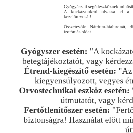
Gyógyászati segédeszköznek minősül
A kockázatokról olvassa el a 
kezelőorvosát!
Összetevők: Nátrium-hialuronát, 
izotóniás oldat.
Gyógyszer esetén:
"A kockázato
betegtájékoztatót, vagy kérdez
Étrend-kiegészítő esetén:
"Az 
kiegyensúlyozott, vegyes ét
Orvostechnikai eszköz esetén:
útmutatót, vagy kér
Fertőtlenítőszer esetén:
"Fertő
biztonságra! Használat előtt mi
út