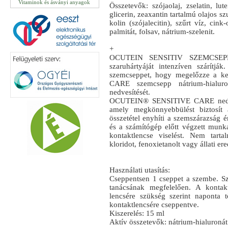
Vitaminok és ásványi anyagok
Összetevők: szójaolaj, zselatin, lut
glicerin, zeaxantin tartalmú olajos s
kolin (szójalecitin), szűrt víz, cink
palmitát, folsav, nátrium-szelenit.
+
OCUTEIN SENSITIV SZEMCSEPP
szaruhártyáját intenzíven szárí
szemcseppet, hogy megelőzze a k
CARE szemcsepp nátrium-hialuro
nedvesítését.
OCUTEIN® SENSITIVE CARE nedves
amely megkönnyebbülést biztosít
összetétel enyhíti a szemszárazság ér
és a számítógép előtt végzett munka 
kontaktlencse viselést. Nem tarta
kloridot, fenoxietanolt vagy állati er
Használati utasítás:
Cseppentsen 1 cseppet a szembe. Sz
tanácsának megfelelően. A kontakt
lencsére szükség szerint naponta t
kontaktlencsére cseppentve.
Kiszerelés: 15 ml
Aktív összetevők: nátrium-hialuronát