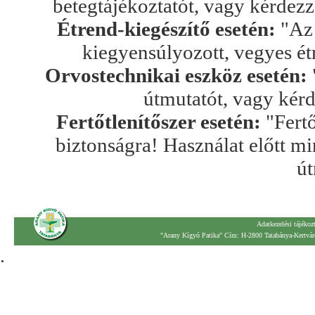
betegtájékoztatót, vagy kérdez
Étrend-kiegészítő esetén:
"Az 
kiegyensúlyozott, vegyes ét
Orvostechnikai eszköz esetén:
útmutatót, vagy kér
Fertőtlenítőszer esetén:
"Fertő
biztonságra! Használat előtt mi
út
Adatkezelési tájékoz
"Arany Kígyó Patika" Cím: H-2800 Tatabánya-Kertváro
.