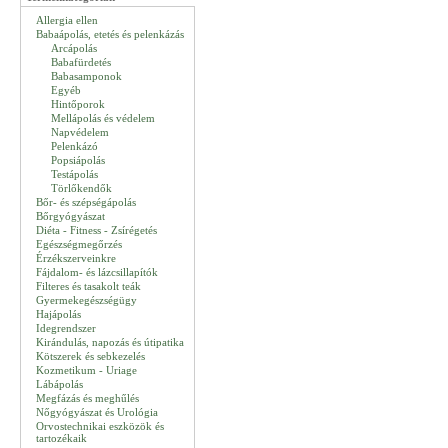
Allergia ellen
Babaápolás, etetés és pelenkázás
Arcápolás
Babafürdetés
Babasamponok
Egyéb
Hintőporok
Mellápolás és védelem
Napvédelem
Pelenkázó
Popsiápolás
Testápolás
Törlőkendők
Bőr- és szépségápolás
Bőrgyógyászat
Diéta - Fitness - Zsírégetés
Egészségmegőrzés
Érzékszerveinkre
Fájdalom- és lázcsillapítók
Filteres és tasakolt teák
Gyermekegészségügy
Hajápolás
Idegrendszer
Kirándulás, napozás és útipatika
Kötszerek és sebkezelés
Kozmetikum - Uriage
Lábápolás
Megfázás és meghűlés
Nőgyógyászat és Urológia
Orvostechnikai eszközök és
tartozékaik