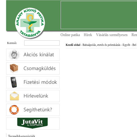
Online patika
Hírek
Vásárlás személyesen
Ren
Keresõ:
Kezdõ oldal
- Babaápolás, etetés és pelenkázás
- Egyéb
- Bel
Termékkategóriák