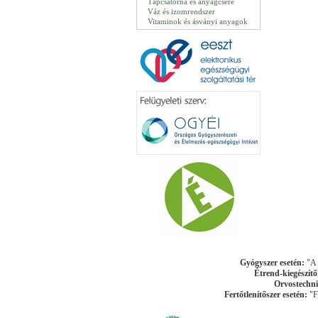
Tápcsatorna és anyagcsere
Váz és izomrendszer
Vitaminok és ásványi anyagok
Gyógyszer esetén:
"A k
Étrend-kiegészítő
Orvostechni
Fertőtlenítőszer esetén:
"Fe