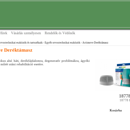
Hírek
Vásárlás személyesen
Rendelők és Védőnők
rvostechnikai eszközök és tartozékaik
- Egyéb orvostechnikai eszközök
- Actimove Deréktámasz
e Deréktámasz
ikus alsó háti, derékfájdalomra, degeneratív problémákra, ágyéki
s műtét utáni rehabilitáció esetére.
18778
18778 
Kosárba