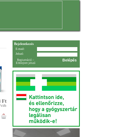
Bejelentkezés
E-mail:
Jelszó:
Regisztráció
::
Elfelejtett jelszó
 Ft
Ft/db