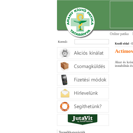
Online patika
Keresõ:
Kezdõ oldal
- O
Actimov
Akut és krón
instabilitás é
Termékkategóriák