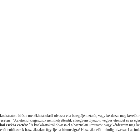
ockázatokról és a mellékhatásokról olvassa el a betegtájékoztatót, vagy kérdezze meg kezelőor
 esetén:
"Az étrend-kiegészítők nem helyettesítik a kiegyensúlyozott, vegyes étrendet és az egé
kai eszköz esetén:
"A kockázatokról olvassa el a használati útmutatót, vagy kérdezzem meg ke
rtőtlenítőszerek használatakor ügyeljen a biztonságra! Használat előtt mindig olvassa el a címké