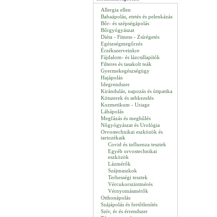
Allergia ellen
Babaápolás, etetés és pelenkázás
Bőr- és szépségápolás
Bőrgyógyászat
Diéta - Fitness - Zsírégetés
Egészségmegőrzés
Érzékszerveinkre
Fájdalom- és lázcsillapítók
Filteres és tasakolt teák
Gyermekegészségügy
Hajápolás
Idegrendszer
Kirándulás, napozás és útipatika
Kötszerek és sebkezelés
Kozmetikum - Uriage
Lábápolás
Megfázás és meghűlés
Nőgyógyászat és Urológia
Orvostechnikai eszközök és
tartozékaik
Covid és influenza tesztek
Egyéb orvostechnikai
eszközök
Lázmérők
Szájmaszkok
Terhességi tesztek
Vércukorszintmérés
Vérnyomásmérők
Otthonápolás
Szájápolás és fertőtlenítés
Szív, ér és érrendszer