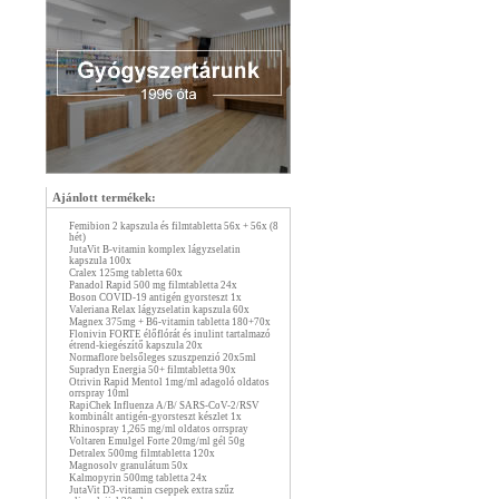
Ajánlott termékek:
Femibion 2 kapszula és filmtabletta 56x + 56x (8
hét)
JutaVit B-vitamin komplex lágyzselatin
kapszula 100x
Cralex 125mg tabletta 60x
Panadol Rapid 500 mg filmtabletta 24x
Boson COVID-19 antigén gyorsteszt 1x
Valeriana Relax lágyzselatin kapszula 60x
Magnex 375mg + B6-vitamin tabletta 180+70x
Flonivin FORTE élőflórát és inulint tartalmazó
étrend-kiegészítő kapszula 20x
Normaflore belsőleges szuszpenzió 20x5ml
Supradyn Energia 50+ filmtabletta 90x
Otrivin Rapid Mentol 1mg/ml adagoló oldatos
orrspray 10ml
RapiChek Influenza A/B/ SARS-CoV-2/RSV
kombinált antigén-gyorsteszt készlet 1x
Rhinospray 1,265 mg/ml oldatos orrspray
Voltaren Emulgel Forte 20mg/ml gél 50g
Detralex 500mg filmtabletta 120x
Magnosolv granulátum 50x
Kalmopyrin 500mg tabletta 24x
JutaVit D3-vitamin cseppek extra szűz