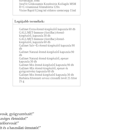
olivaolajjal 30ml
JutaVit Glükozamin Kondroitin Kollagén MSM
D+C-vitaminnal filmtabletta 120x
Visine Rapid 0,5mg/ml oldatos szemcsepp 15ml
Legújabb termékek:
Gallmet Extra étrend-kiegészítő kapszula 60 db
GALLMET-Immune (AntiBac) étrend-
kiegészítő, kapszula 30 db
GALLMET-Immune (AntiBac) étrend-
kiegészítő, kapszula 60 db
Gallmet Szív+Ér étrend-kiegészítő kapszula 90
db
Gallmet Natural étrend-kiegészítő kapszula 90
db
Gallmet Natural étrend-kiegészítő, epesav
kapszula 30 db
Gallmet Mix étrend-kiegészítő kapszula 90 db
Gallmet-Mix étrend-kiegészítő, epesav és
gyógynövény kapszula 60 db
Gallmet Mix étrend-kiegészítő kapszula 30 db
Herbária filterezett orvosi citromfű levél 25 filter
25 g
vosát, gyógyszerészét!"
szséges életmódot!"
zelőorvosát!"
t és a használati útmutatót!"