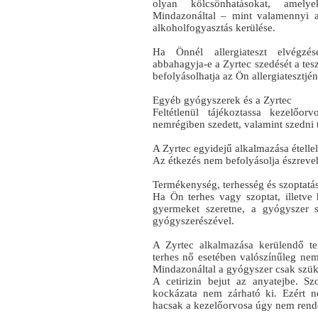
olyan kölcsönhatásokat, amelye
Mindazonáltal – mint valamennyi an
alkoholfogyasztás kerülése.
Ha Önnél allergiateszt elvégzés
abbahagyja-e a Zyrtec szedését a tes
befolyásolhatja az Ön allergiatesztjé
Egyéb gyógyszerek és a Zyrtec
Feltétlenül tájékoztassa kezelőo
nemrégiben szedett, valamint szedni 
A Zyrtec egyidejű alkalmazása étellel, 
Az étkezés nem befolyásolja észrevehe
Termékenység, terhesség és szoptatá
Ha Ön terhes vagy szoptat, illetve
gyermeket szeretne, a gyógyszer s
gyógyszerészével.
A Zyrtec alkalmazása kerülendő te
terhes nő esetében valószínűleg ne
Mindazonáltal a gyógyszer csak szüks
A cetirizin bejut az anyatejbe. S
kockázata nem zárható ki. Ezért ne
hacsak a kezelőorvosa úgy nem rende