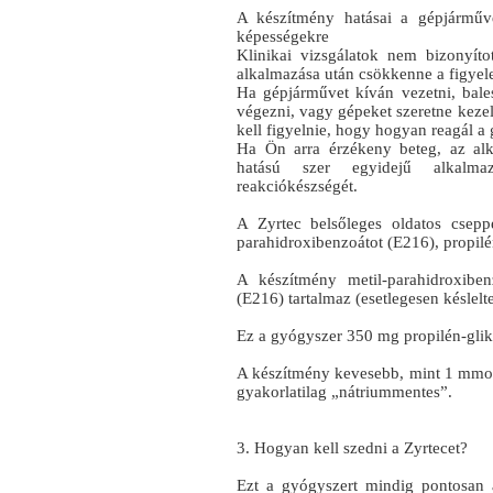
A készítmény hatásai a gépjárműv
képességekre
Klinikai vizsgálatok nem bizonyíto
alkalmazása után csökkenne a figyele
Ha gépjárművet kíván vezetni, bales
végezni, vagy gépeket szeretne kezeln
kell figyelnie, hogy hogyan reagál a
Ha Ön arra érzékeny beteg, az alk
hatású szer egyidejű alkalma
reakciókészségét.
A Zyrtec belsőleges oldatos cseppe
parahidroxibenzoátot (E216), propilé
A készítmény metil-parahidroxiben
(E216) tartalmaz (esetlegesen késlelte
Ez a gyógyszer 350 mg propilén-glikol
A készítmény kevesebb, mint 1 mmol
gyakorlatilag „nátriummentes”.
3. Hogyan kell szedni a Zyrtecet?
Ezt a gyógyszert mindig pontosan 