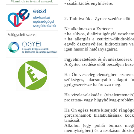
Vitaminok és ásványi anyagok
• csalánkiütés enyhítésére.
2. Tudnivalók a Zyrtec szedése előtt
Ne alkalmazza a Zyrtecet:
• ha súlyos, dialízist igénylő vesebet
• ha allergiás a cetirizin-dihidrokl
egyéb összetevőjére, hidroxizinre 
igen hasonló hatóanyagaira).
Figyelmeztetések és óvintézkedések
A Zyrtec szedése előtt beszéljen kez
Ha Ön veseelégtelenségben szenved
szükséges, alacsonyabb adagot f
gyógyszerésze határozza meg.
Ha vizelet-elakadási (vizeletretenci
prosztata- vagy húgyhólyag-problémák
Ha Ön egész testre kiterjedő rángóg
görcsrohamok kialakulásának kock
tanácsát.
Alkohol (egy pohár bornak megfel
mennyiségben) és a szokásos dózisok