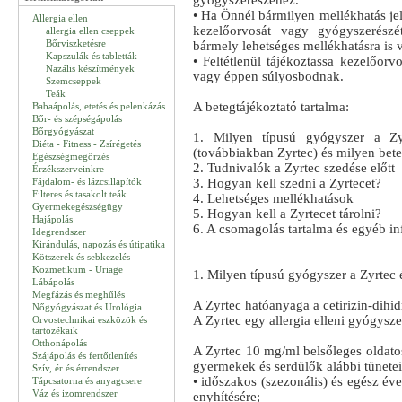
gyógyszerészéhez.
• Ha Önnél bármilyen mellékhatás jel
Allergia ellen
kezelőorvosát vagy gyógyszerészé
allergia ellen cseppek
Bőrviszketésre
bármely lehetséges mellékhatásra is 
Kapszulák és tabletták
• Feltétlenül tájékoztassa kezelőor
Nazális készítmények
vagy éppen súlyosbodnak.
Szemcseppek
Teák
A betegtájékoztató tartalma:
Babaápolás, etetés és pelenkázás
Bőr- és szépségápolás
Bőrgyógyászat
1. Milyen típusú gyógyszer a Zy
Diéta - Fitness - Zsírégetés
(továbbiakban Zyrtec) és milyen bet
Egészségmegőrzés
2. Tudnivalók a Zyrtec szedése előtt
Érzékszerveinkre
Fájdalom- és lázcsillapítók
3. Hogyan kell szedni a Zyrtecet?
Filteres és tasakolt teák
4. Lehetséges mellékhatások
Gyermekegészségügy
5. Hogyan kell a Zyrtecet tárolni?
Hajápolás
6. A csomagolás tartalma és egyéb i
Idegrendszer
Kirándulás, napozás és útipatika
Kötszerek és sebkezelés
Kozmetikum - Uriage
1. Milyen típusú gyógyszer a Zyrtec
Lábápolás
Megfázás és meghűlés
A Zyrtec hatóanyaga a cetirizin-dihid
Nőgyógyászat és Urológia
A Zyrtec egy allergia elleni gyógysze
Orvostechnikai eszközök és
tartozékaik
Otthonápolás
A Zyrtec 10 mg/ml belsőleges oldatos
Szájápolás és fertőtlenítés
gyermekek és serdülők alábbi tünetei
Szív, ér és érrendszer
• időszakos (szezonális) és egész éve
Tápcsatorna és anyagcsere
Váz és izomrendszer
enyhítésére;