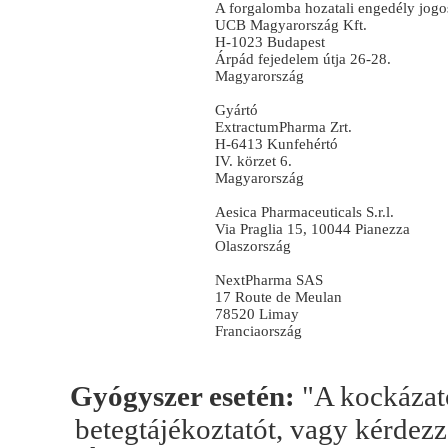
A forgalomba hozatali engedély jogos
UCB Magyarország Kft.
H-1023 Budapest
Árpád fejedelem útja 26-28.
Magyarország
Gyártó
ExtractumPharma Zrt.
H-6413 Kunfehértó
IV. körzet 6.
Magyarország
Aesica Pharmaceuticals S.r.l.
Via Praglia 15, 10044 Pianezza
Olaszország
NextPharma SAS
17 Route de Meulan
78520 Limay
Franciaország
Gyógyszer esetén:
"A kockázato
betegtájékoztatót, vagy kérdez