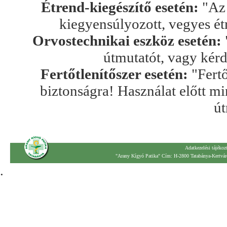
Étrend-kiegészítő esetén:
"Az 
kiegyensúlyozott, vegyes ét
Orvostechnikai eszköz esetén:
útmutatót, vagy kér
Fertőtlenítőszer esetén:
"Fertő
biztonságra! Használat előtt mi
út
Adatkezelési tájékoz
"Arany Kígyó Patika" Cím: H-2800 Tatabánya-Kertváro
.