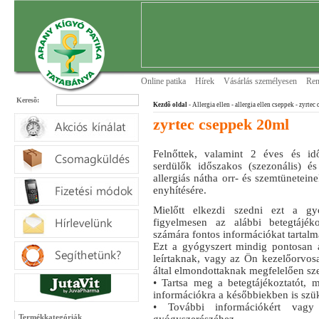
Online patika
Hírek
Vásárlás személyesen
Ren
Keresõ:
Kezdõ oldal
- Allergia ellen
- allergia ellen cseppek
- zyrtec
zyrtec cseppek 20ml
Felnőttek, valamint 2 éves és i
serdülők időszakos (szezonális) és
allergiás nátha orr- és szemtünetein
enyhítésére.
Mielőtt elkezdi szedni ezt a gyó
figyelmesen az alábbi betegtájék
számára fontos információkat tartalm
Ezt a gyógyszert mindig pontosan a
leírtaknak, vagy az Ön kezelőorvos
által elmondottaknak megfelelően sz
• Tartsa meg a betegtájékoztatót, 
információkra a későbbiekben is szük
• További információkért vagy 
Termékkategóriák