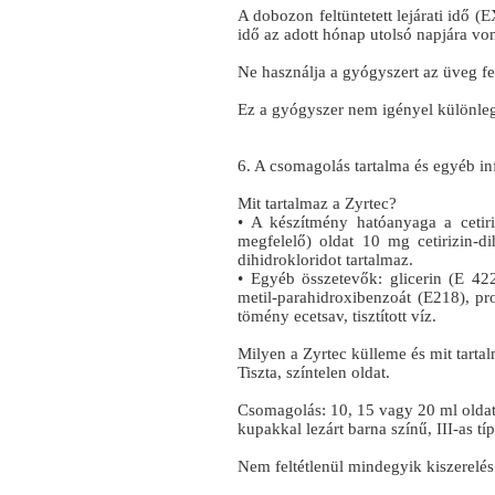
A dobozon feltüntetett lejárati idő (
idő az adott hónap utolsó napjára vo
Ne használja a gyógyszert az üveg fe
Ez a gyógyszer nem igényel különlege
6. A csomagolás tartalma és egyéb i
Mit tartalmaz a Zyrtec?
• A készítmény hatóanyaga a cetiriz
megfelelő) oldat 10 mg cetirizin-di
dihidrokloridot tartalmaz.
• Egyéb összetevők: glicerin (E 422
metil-parahidroxibenzoát (E218), pro
tömény ecetsav, tisztított víz.
Milyen a Zyrtec külleme és mit tart
Tiszta, színtelen oldat.
Csomagolás: 10, 15 vagy 20 ml oldat 
kupakkal lezárt barna színű, III-as 
Nem feltétlenül mindegyik kiszerelé