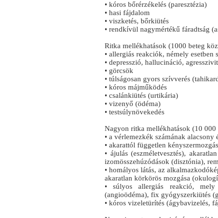
• kóros bőrérzékelés (paresztézia)
• hasi fájdalom
• viszketés, bőrkiütés
• rendkívül nagymértékű fáradtság (as
Ritka mellékhatások (1000 beteg közü
• allergiás reakciók, némely esetben 
• depresszió, hallucináció, agresszivi
• görcsök
• túlságosan gyors szívverés (tahikar
• kóros májműködés
• csalánkiütés (urtikária)
• vizenyő (ödéma)
• testsúlynövekedés
Nagyon ritka mellékhatások (10 000 b
• a vérlemezkék számának alacsony é
• akarattól független kényszermozgás
• ájulás (eszméletvesztés), akaratla
izomösszehúzódások (disztónia), rem
• homályos látás, az alkalmazkodóké
akaratlan körkörös mozgása (okulogír
• súlyos allergiás reakció, me
(angioödéma), fix gyógyszerkiütés (g
• kóros vizeletürítés (ágybavizelés, f