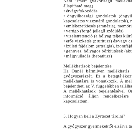
Nem ismert gyakoriságú mellékha
állapítható meg)
• étvágyfokozódás
• öngyilkossági gondolatok (öngyi
kapcsolatos visszatérő gondolatok),
• emlékezetkiesés (amnézia), memór
• vertigo (forgó jellegű szédülés)
• vizeletretenció (a hólyag teljes kiü
• erős viszketés (pruritusz) és/vagy 
• ízületi fájdalom (artralgia), izomfá
• gennyes, hólyagos bőrkiütések (aku
• májgyulladás (hepatitisz)
Mellékhatások bejelentése
Ha Önnél bármilyen mellékhatás j
gyógyszerészét. Ez a betegtájékoz
mellékhatásra is vonatkozik. A mel
bejelentheti az V. függelékben találh
A mellékhatások bejelentésével Ö
információ álljon rendelkezésr
kapcsolatban.
5. Hogyan kell a Zyrtecet tárolni?
A gyógyszer gyermekektől elzárva ta