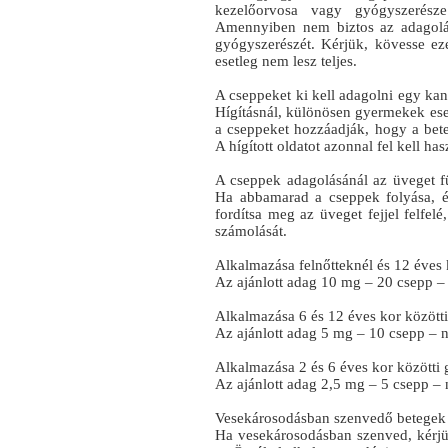
kezelőorvosa vagy gyógyszerésze
Amennyiben nem biztos az adagolás
gyógyszerészét. Kérjük, kövesse eze
esetleg nem lesz teljes.
A cseppeket ki kell adagolni egy kaná
Hígításnál, különösen gyermekek ese
a cseppeket hozzáadják, hogy a bete
A hígított oldatot azonnal fel kell has
A cseppek adagolásánál az üveget füg
Ha abbamarad a cseppek folyása, 
fordítsa meg az üveget fejjel felfelé,
számolását.
Alkalmazása felnőtteknél és 12 éves k
Az ajánlott adag 10 mg – 20 csepp –
Alkalmazása 6 és 12 éves kor között
Az ajánlott adag 5 mg – 10 csepp – n
Alkalmazása 2 és 6 éves kor közötti
Az ajánlott adag 2,5 mg – 5 csepp – 
Vesekárosodásban szenvedő betegek
Ha vesekárosodásban szenved, kérjük