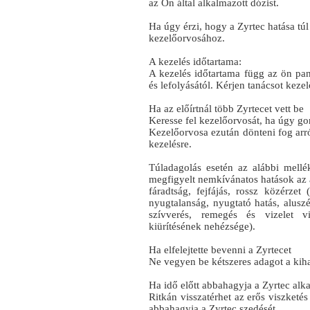
az Ön által alkalmazott dózist.
Ha úgy érzi, hogy a Zyrtec hatása tú
kezelőorvosához.
A kezelés időtartama:
A kezelés időtartama függ az ön pana
és lefolyásától. Kérjen tanácsot kez
Ha az előírtnál több Zyrtecet vett be
Keresse fel kezelőorvosát, ha úgy gon
Kezelőorvosa ezután dönteni fog arró
kezelésre.
Túladagolás esetén az alábbi mellé
megfigyelt nemkívánatos hatások az a
fáradtság, fejfájás, rossz közérzet 
nyugtalanság, nyugtató hatás, alusz
szívverés, remegés és vizelet vis
kiürítésének nehézsége).
Ha elfelejtette bevenni a Zyrtecet
Ne vegyen be kétszeres adagot a kiha
Ha idő előtt abbahagyja a Zyrtec alk
Ritkán visszatérhet az erős viszketés
abbahagyja a Zyrtec szedését.