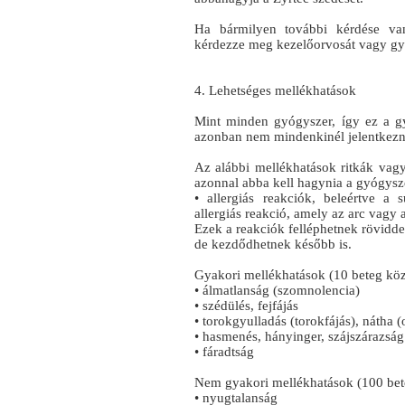
Ha bármilyen további kérdése van
kérdezze meg kezelőorvosát vagy gy
4. Lehetséges mellékhatások
Mint minden gyógyszer, így ez a g
azonban nem mindenkinél jelentkezn
Az alábbi mellékhatások ritkák vagy
azonnal abba kell hagynia a gyógysze
• allergiás reakciók, beleértve a
allergiás reakció, amely az arc vagy 
Ezek a reakciók felléphetnek rövidde
de kezdődhetnek később is.
Gyakori mellékhatások (10 beteg közü
• álmatlanság (szomnolencia)
• szédülés, fejfájás
• torokgyulladás (torokfájás), nátha 
• hasmenés, hányinger, szájszárazság
• fáradtság
Nem gyakori mellékhatások (100 beteg
• nyugtalanság