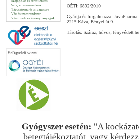
Szájápolás és fertőtlenítés
Szív, ér és érrendszer
OÉTI: 6892/2010
Tápcsatorna és anyagcsere
Váz és izomrendszer
Gyártja és forgalmazza: JuvaPharma 
Vitaminok és ásványi anyagok
2215 Káva, Bényei út 9.
Tárolás: Száraz, hűvös, fényvédett h
Gyógyszer esetén:
"A kockázato
betegtájékoztatót, vagy kérdez