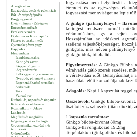
fogyasztása nem helyettesíti a kie
Allergia ellen
étrendet és az egészséges életmód
Babaápolás, etetés és pelenkázás
fogyasztási mennyiséget ne lépje túl!
Bőr- és szépségápolás
Bőrgyógyászat
A
ginkgo (páfrányfenyő) – flavon
Diéta - Fitness - Zsírégetés
Egészségmegőrzés
keringési rendszer normál működ
Érzékszerveinkre
véráramláshoz, így a sejtek ox
Fájdalom- és lázcsillapítók
Hozzájárulhat az időskori agyműk
Filteres és tasakolt teák
szellemi teljesítőképességet, hozzá
Gyermekegészségügy
ginkgofa, más néven páfrányfenyő
Hajápolás
Idegrendszer
ginkigolidok, bilobalid.
Idegbántalmakra
Keringési zavar
Figyelmeztetés:
A Ginkgo Biloba tar
Kiegyensúlyozott
véralvadás gátló szerek szedése, műt
idegrendszerért
Lelki egyensúly eléréséhez
a véralvadási időt. Befolyásolhatja 
Nyugodt, pihentető alvásért
használata előtt konzultáljanak keze
Regenerálóhatású termékek
Serkentők
Adagolás:
Napi 1 kapszulát reggel eg
Teák
Változókor
Kirándulás, napozás és útipatika
Összetevők:
Ginkgo biloba-kivonat, s
Kötszerek és sebkezelés
tisztított víz, színezék (titán-dioxid, z
Kozmetikum - Uriage
Lábápolás
1 kapszula tartalmaz:
Megfázás és meghűlés
Nőgyógyászat és Urológia
Ginkgo biloba-kivonat 80mg
Orvostechnikai eszközök és
Ginkgo-flavonglikozid 19,2mg
tartozékaik
Terpénlakton (ginkgolidok és biloba
Otthonápolás