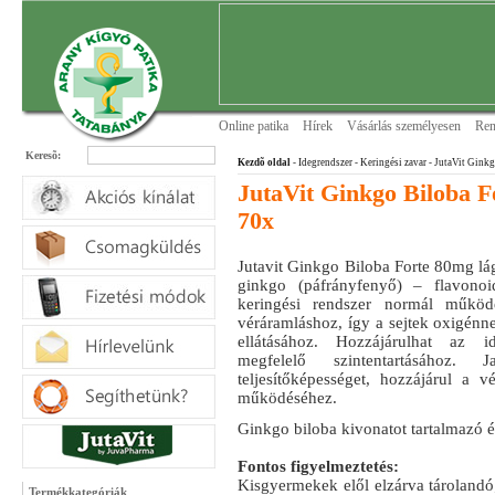
Online patika
Hírek
Vásárlás személyesen
Ren
Keresõ:
Kezdõ oldal
- Idegrendszer
- Keringési zavar
- JutaVit Ginkg
JutaVit Ginkgo Biloba F
70x
Jutavit Ginkgo Biloba Forte 80mg lá
ginkgo (páfrányfenyő) – flavonoi
keringési rendszer normál működ
véráramláshoz, így a sejtek oxigénn
ellátásához. Hozzájárulhat az 
megfelelő szintentartásához. 
teljesítőképességet, hozzájárul a v
működéséhez.
Ginkgo biloba kivonatot tartalmazó é
Fontos figyelmeztetés:
Kisgyermekek elől elzárva tárolandó
Termékkategóriák