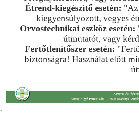
Étrend-kiegészítő esetén:
"Az 
kiegyensúlyozott, vegyes ét
Orvostechnikai eszköz esetén:
útmutatót, vagy kér
Fertőtlenítőszer esetén:
"Fertő
biztonságra! Használat előtt mi
út
Adatkezelési tájékoz
"Arany Kígyó Patika" Cím: H-2800 Tatabánya-Kertváro
.