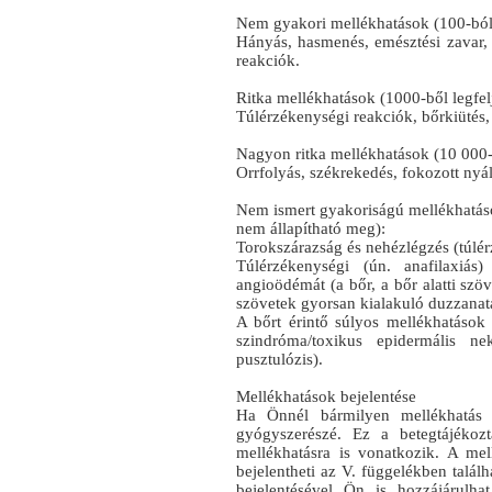
Nem gyakori mellékhatások (100-ból l
Hányás, hasmenés, emésztési zavar, h
reakciók.
Ritka mellékhatások (1000-ből legfelj
Túlérzékenységi reakciók, bőrkiütés,
Nagyon ritka mellékhatások (10 000-b
Orrfolyás, székrekedés, fokozott nyála
Nem ismert gyakoriságú mellékhatáso
nem állapítható meg):
Torokszárazság és nehézlégzés (túlér
Túlérzékenységi (ún. anafilaxiás)
angioödémát (a bőr, a bőr alatti szö
szövetek gyorsan kialakuló duzzanata
A bőrt érintő súlyos mellékhatások
szindróma/toxikus epidermális ne
pusztulózis).
Mellékhatások bejelentése
Ha Önnél bármilyen mellékhatás j
gyógyszerészé. Ez a betegtájékoz
mellékhatásra is vonatkozik. A mel
bejelentheti az V. függelékben talál
bejelentésével Ön is hozzájárulh