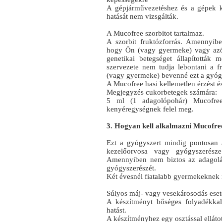
A gépjárművezetéshez és a gépek k
hatását nem vizsgálták.
A Mucofree szorbitot tartalmaz.
A szorbit fruktózforrás. Amennyib
hogy Ön (vagy gyermeke) vagy azörö
genetikai betegséget állapítottá
szervezete nem tudja lebontani a fr
(vagy gyermeke) bevenné ezt a gyóg
A Mucofree hasi kellemetlen érzést 
Megjegyzés cukorbetegek számára:
5 ml (1 adagolópohár) Mucofree
kenyéregységnek felel meg.
3. Hogyan kell alkalmazni Mucofre
Ezt a gyógyszert mindig pontosan 
kezelőorvosa vagy gyógyszerésze
Amennyiben nem biztos az adagolás
gyógyszerészét.
Két évesnél fiatalabb gyermekeknek
Súlyos máj- vagy vesekárosodás eset
A készítményt bőséges folyadékkal
hatást.
A készítményhez egy osztással elláto