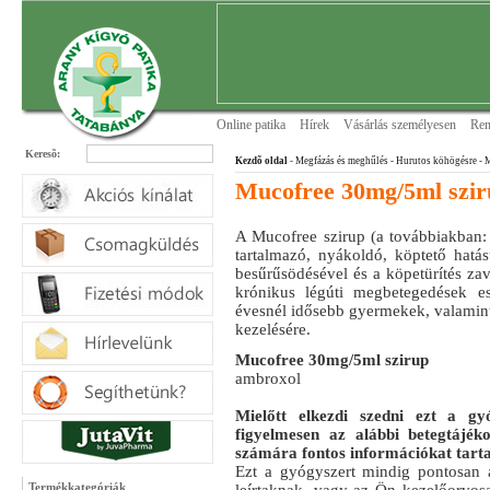
Online patika
Hírek
Vásárlás személyesen
Ren
Keresõ:
Kezdõ oldal
- Megfázás és meghűlés
- Hurutos köhögésre
- 
Mucofree 30mg/5ml szir
A Mucofree szirup (a továbbiakban:
tartalmazó, nyákoldó, köptető hatá
besűrűsödésével és a köpetürítés za
krónikus légúti megbetegedések e
évesnél idősebb gyermekek, valamint
kezelésére.
Mucofree 30mg/5ml szirup
ambroxol
Mielőtt elkezdi szedni ezt a gyó
figyelmesen az alábbi betegtájék
számára fontos információkat tart
Ezt a gyógyszert mindig pontosan a
Termékkategóriák