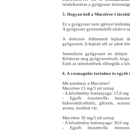
rendelkezésre a gyógyszer biztonság
5. Hogyan kell a Mucofree-t tároln
Ez a gyógyszer nem igényel különlege
A gyógyszer gyermekektől elzárva ta
A dobozon feltüntetett lejárati 
gyógyszert. A lejárati idő az adott h
Semmilyen gyógyszert ne dobjon a
Kérdezze meg gyógyszerészét, hogy 
Ezek az intézkedések elősegítik a kö
6. A csomagolás tartalma és egyéb
Mit tartalmaz a Mucofree?
Mucofree 15 mg/5 ml szirup
- A készítmény hatóanyaga: 15,0 mg 
- Egyéb összetevők: benzoesa
hidroxietilcellulóz, glicerin, ace
aroma, tisztított víz.
Mucofree 30 mg/5 ml szirup
- A készítmény hatóanyaga: 30,0 mg 
- Egyéb összetevők: benzoesa