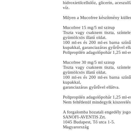
hidroxietilcellulóz, glicerin, aceszul
víz.
Milyen a Mucofree készítmény küllem
Mucofree 15 mg/5 ml szirup
Tiszta vagy csaknem tiszta, színte
gyümölcsös illatú oldat.
100 ml-es és 200 ml-es barna színű
kupakkal, garanciazáras gyűrűvel ell
Polipropilén adagolópohár 1,25 ml-es,
Mucofree 30 mg/5 ml szirup
Tiszta vagy csaknem tiszta, színte
gyümölcsös illatú oldat.
100 ml-es és 200 ml-es barna színű
kupakkal,
garanciazáras gyűrűvel ellátva.
Polipropilén adagolópohár 1,25 ml-es,
Nem feltétlenül mindegyik kiszerelé
A forgalomba hozatali engedély jogos
SANOFI-AVENTIS Zrt.
1045 Budapest, Tó utca 1-5.
Magyarország