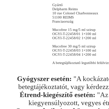
Gyártó
Delpharm Reims
10 rue Colonel Charbonneaux
51100 REIMS
Franciaország
Mucofree 15 mg/5 ml szirup
OGYI-T-22458/01 1×100 ml
OGYI-T-22458/02 1×200 ml
Mucofree 30 mg/5 ml szirup
OGYI-T-22458/03 1×100 ml
OGYI-T-22458/04 1×200 ml
A betegtájékoztató legutóbbi felülvi
Gyógyszer esetén:
"A kockázato
betegtájékoztatót, vagy kérdez
Étrend-kiegészítő esetén:
"Az 
kiegyensúlyozott, vegyes ét