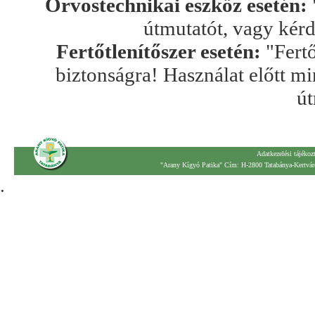
Orvostechnikai eszköz esetén:
útmutatót, vagy kér
Fertőtlenítőszer esetén:
"Fertő
biztonságra! Használat előtt mi
út
Adatkezelési tájékoz
"Arany Kígyó Patika" Cím: H-2800 Tatabánya-Kertváro
.