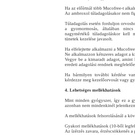
Ha az előírtnál több Mucofree-t alka
Az ambroxol túladagolásakor nem fig
Túladagolás esetén forduljon orvosho
a gyomormosás, általában nincs
nagymértékű túladagoláskor kell m
tünetek kezelése javasolt.
Ha elfelejtette alkalmazni a Mucofree
Ne alkalmazzon kétszeres adagot a ki
Vegye be a kimaradt adagot, amint l
eredeti adagolási rendnek megfelelőe
Ha bármilyen további kérdése van
kérdezze meg kezelőorvosát vagy gy
4. Lehetséges mellékhatások
Mint minden gyógyszer, így ez a g
azonban nem mindenkinél jelentkezn
A mellékhatások felsorolásánál a kö
Gyakori mellékhatások (10-ből legfelj
Az ízérzés zavara, érzéscsökkenés a 