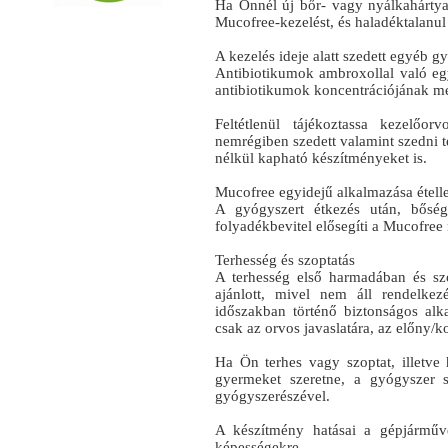
Ha Önnél új bőr- vagy nyálkahártya-
Mucofree-kezelést, és haladéktalanul
A kezelés ideje alatt szedett egyéb 
Antibiotikumok ambroxollal való egy
antibiotikumok koncentrációjának m
Feltétlenül tájékoztassa kezelőo
nemrégiben szedett valamint szedni t
nélkül kapható készítményeket is.
Mucofree egyidejű alkalmazása étellel 
A gyógyszert étkezés után, bőség
folyadékbevitel elősegíti a Mucofree
Terhesség és szoptatás
A terhesség első harmadában és sz
ajánlott, mivel nem áll rendelke
időszakban történő biztonságos alk
csak az orvos javaslatára, az előny/
Ha Ön terhes vagy szoptat, illetve
gyermeket szeretne, a gyógyszer s
gyógyszerészével.
A készítmény hatásai a gépjárműv
képességekre