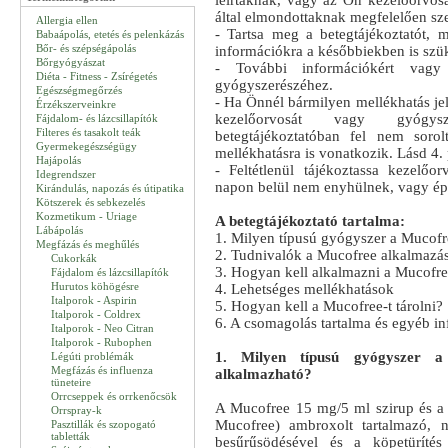
leírtaknak, vagy az Ön kezelőorvos
által elmondottaknak megfelelően sz
Allergia ellen
- Tartsa meg a betegtájékoztatót, 
Babaápolás, etetés és pelenkázás
Bőr- és szépségápolás
információkra a későbbiekben is szük
Bőrgyógyászat
- További információkért vagy 
Diéta - Fitness - Zsírégetés
gyógyszerészéhez.
Egészségmegőrzés
- Ha Önnél bármilyen mellékhatás jel
Érzékszerveinkre
kezelőorvosát vagy gyógy
Fájdalom- és lázcsillapítók
Filteres és tasakolt teák
betegtájékoztatóban fel nem sorol
Gyermekegészségügy
mellékhatásra is vonatkozik. Lásd 4.
Hajápolás
- Feltétlenül tájékoztassa kezelőor
Idegrendszer
napon belül nem enyhülnek, vagy é
Kirándulás, napozás és útipatika
Kötszerek és sebkezelés
Kozmetikum - Uriage
A betegtájékoztató tartalma:
Lábápolás
1. Milyen típusú gyógyszer a Mucofr
Megfázás és meghűlés
2. Tudnivalók a Mucofree alkalmazás
Cukorkák
3. Hogyan kell alkalmazni a Mucofre
Fájdalom és lázcsillapítók
Hurutos köhögésre
4. Lehetséges mellékhatások
Italporok - Aspirin
5. Hogyan kell a Mucofree-t tárolni?
Italporok - Coldrex
6. A csomagolás tartalma és egyéb i
Italporok - Neo Citran
Italporok - Rubophen
1. Milyen típusú gyógyszer a
Légúti problémák
Megfázás és influenza
alkalmazható?
tüneteire
Orrcseppek és orrkenőcsök
A Mucofree 15 mg/5 ml szirup és a
Orrspray-k
Mucofree) ambroxolt tartalmazó, 
Pasztillák és szopogató
tabletták
besűrűsödésével és a köpetürítés