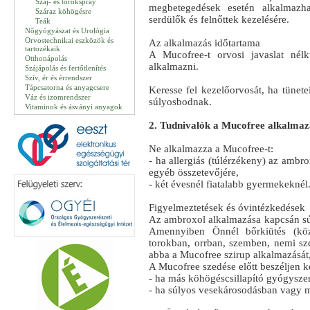
Száj- és torokspray
megbetegedések esetén alkalmazh
Száraz köhögésre
serdülők és felnőttek kezelésére.
Teák
Nőgyógyászat és Urológia
Orvostechnikai eszközök és
Az alkalmazás időtartama
tartozékaik
A Mucofree-t orvosi javaslat né
Otthonápolás
alkalmazni.
Szájápolás és fertőtlenítés
Szív, ér és érrendszer
Tápcsatorna és anyagcsere
Keresse fel kezelőorvosát, ha tüne
Váz és izomrendszer
súlyosbodnak.
Vitaminok és ásványi anyagok
2. Tudnivalók a Mucofree alkalmazá
Ne alkalmazza a Mucofree-t:
- ha allergiás (túlérzékeny) az ambr
egyéb összetevőjére,
- két évesnél fiatalabb gyermekeknél
Figyelmeztetések és óvintézkedések
Az ambroxol alkalmazása kapcsán súl
Amennyiben Önnél bőrkiütés (köz
torokban, orrban, szemben, nemi sze
abba a Mucofree szirup alkalmazását
A Mucofree szedése előtt beszéljen 
- ha más köhögéscsillapító gyógyszert
- ha súlyos vesekárosodásban vagy 