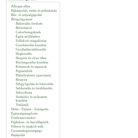
Allergia ellen
Babaápolás, etetés és pelenkázás
Bőr- és szépségápolás
Bőrgyógyászat
Bakteriális fertőzés
Bőrirritáció
Cukorbetegeknek
Égési sérülésekre
Felfekvés megelőzése
Gombásodás kezelése
Gyulladáscsökkentők
Hegkezelés
Herpesz és vírus ellen
Körömgomba kezelése
Kötszerek és tapaszok
Pigmentfolt
Pikkelysömör (psoriasis)
Rosacea
Sebgyógyítás és hámosítás
Sebkezelés és fertőtlenítés
Seborrhoea
Szemölcs és tyúkszem
kezelése
Tetűírtók
Diéta - Fitness - Zsírégetés
Egészségmegőrzés
Érzékszerveinkre
Fájdalom- és lázcsillapítók
Filteres és tasakolt teák
Gyermekegészségügy
Hajápolás