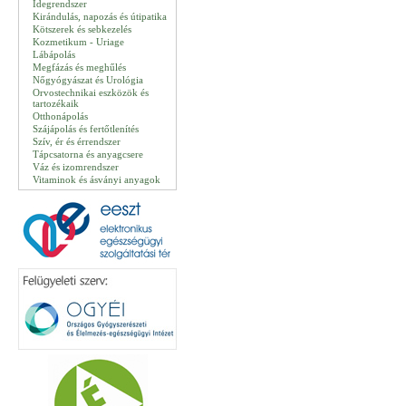
Idegrendszer
Kirándulás, napozás és útipatika
Kötszerek és sebkezelés
Kozmetikum - Uriage
Lábápolás
Megfázás és meghűlés
Nőgyógyászat és Urológia
Orvostechnikai eszközök és
tartozékaik
Otthonápolás
Szájápolás és fertőtlenítés
Szív, ér és érrendszer
Tápcsatorna és anyagcsere
Váz és izomrendszer
Vitaminok és ásványi anyagok