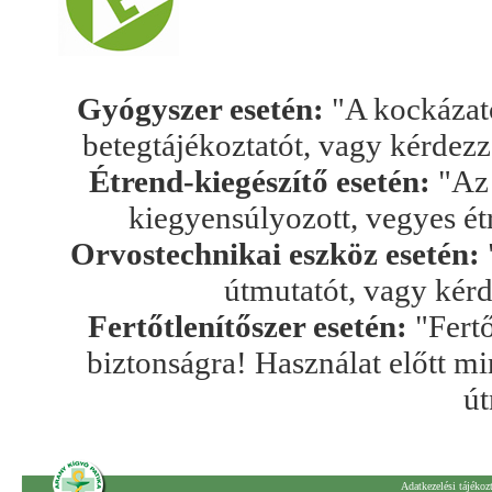
Gyógyszer esetén:
"A kockázato
betegtájékoztatót, vagy kérdez
Étrend-kiegészítő esetén:
"Az 
kiegyensúlyozott, vegyes ét
Orvostechnikai eszköz esetén:
útmutatót, vagy kér
Fertőtlenítőszer esetén:
"Fertő
biztonságra! Használat előtt mi
út
Adatkezelési tájékoz