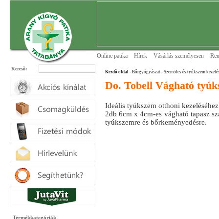
Online patika
Hírek
Vásárlás személyesen
Ren
Keresõ:
Kezdõ oldal
- Bőrgyógyászat
- Szemölcs és tyúkszem kezelé
Do. Tobell Vágható tyú
Ideális tyúkszem otthoni kezeléséhez
2db 6cm x 4cm-es vágható tapasz sza
tyúkszemre és bőrkeményedésre.
Termékkategóriák