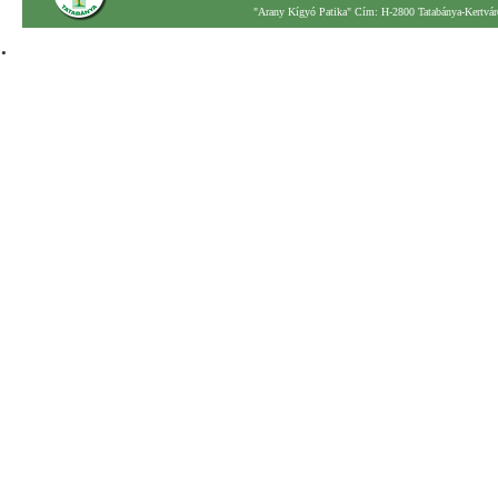
"Arany Kígyó Patika" Cím: H-2800 Tatabánya-Kertváro
.