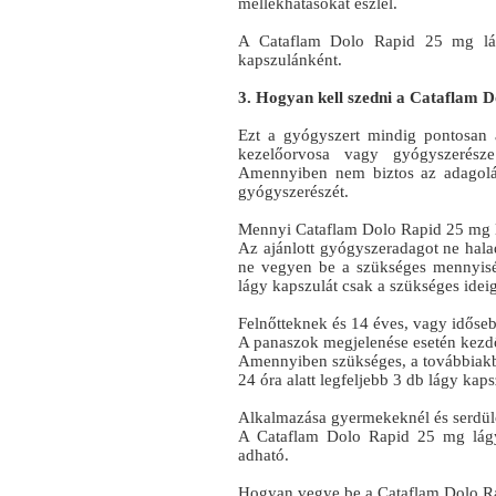
mellékhatásokat észlel.
A Cataflam Dolo Rapid 25 mg lág
kapszulánként.
3. Hogyan kell szedni a Cataflam 
Ezt a gyógyszert mindig pontosan 
kezelőorvosa vagy gyógyszerésze
Amennyiben nem biztos az adagolás
gyógyszerészét.
Mennyi Cataflam Dolo Rapid 25 mg l
Az ajánlott gyógyszeradagot ne halad
ne vegyen be a szükséges mennyis
lágy kapszulát csak a szükséges idei
Felnőtteknek és 14 éves, vagy időse
A panaszok megjelenése esetén kezdő
Amennyiben szükséges, a továbbiakb
24 óra alatt legfeljebb 3 db lágy kap
Alkalmazása gyermekeknél és serdülők
A Cataflam Dolo Rapid 25 mg lág
adható.
Hogyan vegye be a Cataflam Dolo Ra