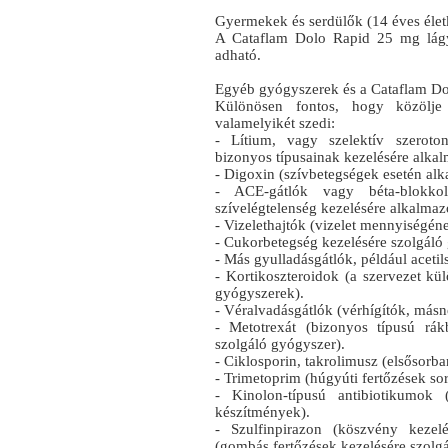
Gyermekek és serdülők (14 éves életk
A Cataflam Dolo Rapid 25 mg lág
adható.
Egyéb gyógyszerek és a Cataflam Do
Különösen fontos, hogy közölje
valamelyikét szedi:
- Lítium, vagy szelektív szerotoni
bizonyos típusainak kezelésére alka
- Digoxin (szívbetegségek esetén alk
- ACE-gátlók vagy béta-blokko
szívelégtelenség kezelésére alkalmaz
- Vizelethajtók (vizelet mennyiségé
- Cukorbetegség kezelésére szolgáló 
- Más gyulladásgátlók, például acetil
- Kortikoszteroidok (a szervezet kü
gyógyszerek).
- Véralvadásgátlók (vérhígítók, más
- Metotrexát (bizonyos típusú rák
szolgáló gyógyszer).
- Ciklosporin, takrolimusz (elsősorba
- Trimetoprim (húgyúti fertőzések so
- Kinolon-típusú antibiotikumok 
készítmények).
- Szulfinpirazon (köszvény kezel
(gombás fertőzések kezelésére szolg