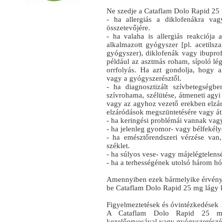
Ne szedje a Cataflam Dolo Rapid 25
- ha allergiás a diklofenákra va
összetevőjére.
- ha valaha is allergiás reakciója 
alkalmazott gyógyszer [pl. acetilsza
gyógyszer), diklofenák vagy ibuprofé
például az asztmás roham, sípoló lég
orrfolyás. Ha azt gondolja, hogy al
vagy a gyógyszerésztől.
- ha diagnosztizált szívbetegségb
szívrohama, szélütése, átmeneti agyi
vagy az agyhoz vezető erekben elzár
elzáródások megszüntetésére vagy áth
- ha keringési problémái vannak vagy 
- ha jelenleg gyomor- vagy bélfekély
- ha emésztőrendszeri vérzése van
széklet.
- ha súlyos vese- vagy májelégtelen
- ha a terhességének utolsó három h
Amennyiben ezek bármelyike érvénye
be Cataflam Dolo Rapid 25 mg lágy 
Figyelmeztetések és óvintézkedések
A Cataflam Dolo Rapid 25 mg 
kezelőorvosával vagy gyógyszerészé