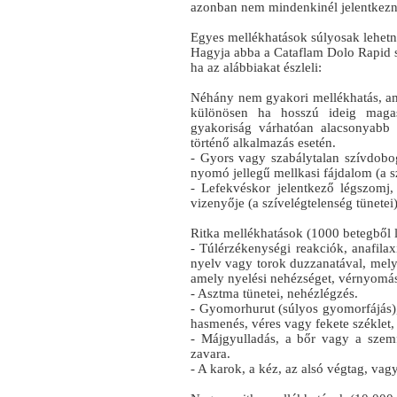
azonban nem mindenkinél jelentkezn
Egyes mellékhatások súlyosak lehet
Hagyja abba a Cataflam Dolo Rapid sz
ha az alábbiakat észleli:
Néhány nem gyakori mellékhatás, ame
különösen ha hosszú ideig mag
gyakoriság várhatóan alacsonyabb
történő alkalmazás esetén.
- Gyors vagy szabálytalan szívdobogá
nyomó jellegű mellkasi fájdalom (a s
- Lefekvéskor jelentkező légszomj
vizenyője (a szívelégtelenség tünetei)
Ritka mellékhatások (1000 betegből le
- Túlérzékenységi reakciók, anafilax
nyelv vagy torok duzzanatával, melyh
amely nyelési nehézséget, vérnyomás
- Asztma tünetei, nehézlégzés.
- Gyomorhurut (súlyos gyomorfájás),
hasmenés, véres vagy fekete széklet,
- Májgyulladás, a bőr vagy a szem
zavara.
- A karok, a kéz, az alsó végtag, va