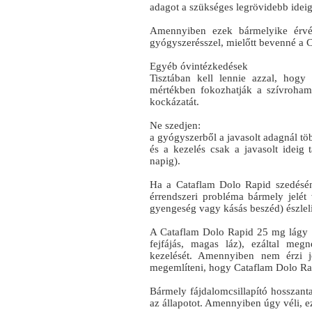
adagot a szükséges legrövidebb idei
Amennyiben ezek bármelyike érvé
gyógyszerésszel, mielőtt bevenné a 
Egyéb óvintézkedések
Tisztában kell lennie azzal, hogy
mértékben fokozhatják a szívroham 
kockázatát.
Ne szedjen:
a gyógyszerből a javasolt adagnál töb
és a kezelés csak a javasolt ideig 
napig).
Ha a Cataflam Dolo Rapid szedéséne
érrendszeri probléma bármely jelét 
gyengeség vagy kásás beszéd) észlel
A Cataflam Dolo Rapid 25 mg lágy ka
fejfájás, magas láz), ezáltal megn
kezelését. Amennyiben nem érzi j
megemlíteni, hogy Cataflam Dolo Ra
Bármely fájdalomcsillapító hosszanta
az állapotot. Amennyiben úgy véli, e