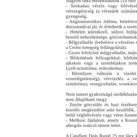
Nagyon ritka mellékhatások (10 000 b
- Szokatlan vérzés vagy bőrvérz
vérszegénység (a vérsejtek számána
gyengeség.
- Angioneurotikus ödéma, beleértve
duzzanatával jár, és érinthetik a szem
- Hirtelen jelentkező, súlyos fejfá
beszéd nehezítettsége, görcsrohamok
- Bélgyulladás (beleértve a vérzéses v
a Crohn betegség fellángolását).
- Gyors lefolyású májgyulladás, májse
- Bőrkiütések hólyagokkal, bőrhám
ajkakon vagy a szemhéjakon (erit
Lyell-szindróma, eritroderma).
- Bármilyen változás a vizele
veseelégtelenség), vérvizelés, a 
szindróma), vesegyulladás, vesekáro
Nem ismert gyakoriságú mellékhatáso
nem állapítható meg):
- Enyhe görcsölés és hasi érzéke
kezelés megkezdése után kezdődik, é
belül végbélvérzés vagy véres hasme
- Mellkasi fájdalom, amely a Kouni
allergiás reakció tünete lehet.
A Cataflam Dolo Rapid 25 mg lágy 