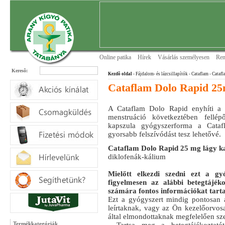
Online patika
Hírek
Vásárlás személyesen
Ren
Keresõ:
Kezdõ oldal
- Fájdalom- és lázcsillapítók
- Cataflam
- Cataf
Cataflam Dolo Rapid 25
A Cataflam Dolo Rapid enyhíti a fe
menstruáció következtében fellép
kapszula gyógyszerforma a Catafl
gyorsabb felszívódást tesz lehetővé.
Cataflam Dolo Rapid 25 mg lágy k
diklofenák-kálium
Mielőtt elkezdi szedni ezt a gyó
figyelmesen az alábbi betegtájék
számára fontos információkat tart
Ezt a gyógyszert mindig pontosan a
leírtaknak, vagy az Ön kezelőorvos
által elmondottaknak megfelelően sz
Termékkategóriák