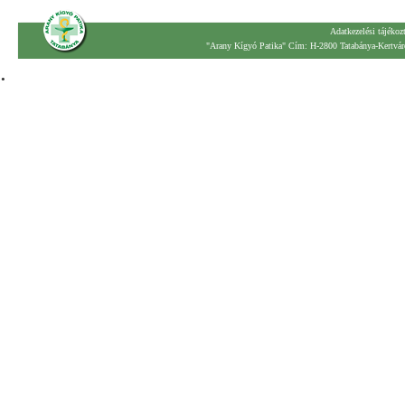
Adatkezelési tájékoz
"Arany Kígyó Patika" Cím: H-2800 Tatabánya-Kertváro
.