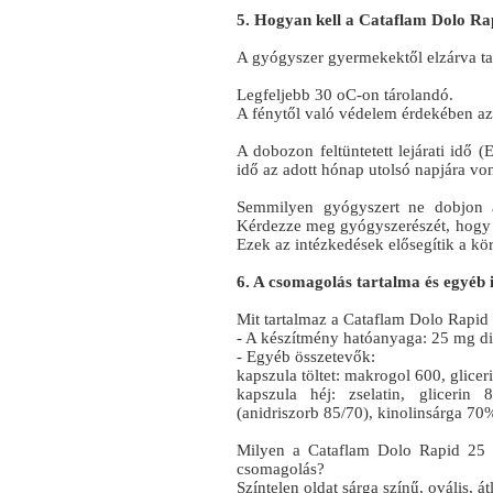
5. Hogyan kell a Cataflam Dolo Rap
A gyógyszer gyermekektől elzárva ta
Legfeljebb 30 oC-on tárolandó.
A fénytől való védelem érdekében az
A dobozon feltüntetett lejárati idő (
idő az adott hónap utolsó napjára vo
Semmilyen gyógyszert ne dobjon a
Kérdezze meg gyógyszerészét, hogy 
Ezek az intézkedések elősegítik a kö
6. A csomagolás tartalma és egyéb
Mit tartalmaz a Cataflam Dolo Rapid
- A készítmény hatóanyaga: 25 mg di
- Egyéb összetevők:
kapszula töltet: makrogol 600, glicerin
kapszula héj: zselatin, glicerin 
(anidriszorb 85/70), kinolinsárga 70
Milyen a Cataflam Dolo Rapid 25 
csomagolás?
Színtelen oldat sárga színű, ovális, á