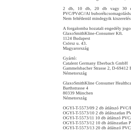
2 db, 10 db, 20 db vagy 30 db 
PVC/PVdC//Al buborékcsomagolásba
Nem feltétlenül mindegyik kiszerelé
A forgalomba hozatali engedély jogos
GlaxoSmithKline-Consumer Kft.
1124 Budapest
Csörsz u. 43.
Magyarország
Gyártó:
Catalent Germany Eberbach GmbH
Gammelsbacher Strasse 2, D-69412 
Németország
GlaxoSmithKline Consumer Health
Barthstrasse 4
80339 München
Németország
OGYI-T-5573/09 2 db átlátszó PVC
OGYI-T-5573/10 2 db átlátszatlan 
OGYI-T-5573/11 10 db átlátszó PV
OGYI-T-5573/12 10 db átlátszatlan
OGYI-T-5573/13 20 db átlátszó PV