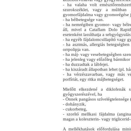
- ha valaha volt emésztőrendszer
szurokszéklet, vagy a múltban g
gyomorfájdalma vagy gyomorégése je
- ha bélbetegsége van.
- ha nemrégiben gyomor- vagy bélren
áll, mivel a Cataflam Dolo Rapi
esetenként lassíthatja a sebgyógyulás
- ha egyéb fájdalomcsillapító vagy g
- ha asztmás, allergiás betegségbe
orrpolipja van.
- ha máj- vagy vesebetegségben sze
- ha jelenleg vagy előzőleg bármikor
- ha duzzadtak a lábfejei.
- ha kiszáradt állapotban lehet (pl. 
- ha vérzészavarban, vagy más vé
porfíriát, egy ritka májbetegséget.
Mielőtt elkezdené a diklofenák sz
gyógyszerészével, ha
- Önnek pangásos szívelégtelensége
- dohányzik,
- cukorbeteg,
- szorító mellkasi fájdalma (angi
magas a koleszterin- vagy triglicerid-
A mellékhatások előfordulása mini