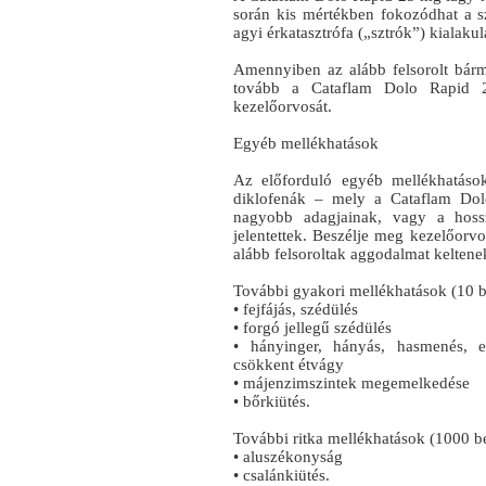
során kis mértékben fokozódhat a sz
agyi érkatasztrófa („sztrók”) kialaku
Amennyiben az alább felsorolt bárme
tovább a Cataflam Dolo Rapid 2
kezelőorvosát.
Egyéb mellékhatások
Az előforduló egyéb mellékhatáso
diklofenák – mely a Cataflam Do
nagyobb adagjainak, vagy a hossz
jelentettek. Beszélje meg kezelőorv
alább felsoroltak aggodalmat kelten
További gyakori mellékhatások (10 be
• fejfájás, szédülés
• forgó jellegű szédülés
• hányinger, hányás, hasmenés, e
csökkent étvágy
• májenzimszintek megemelkedése
• bőrkiütés.
További ritka mellékhatások (1000 bet
• aluszékonyság
• csalánkiütés.