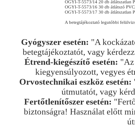
OGYI-T-5573/14 20 db átlátszatlan
OGYI-T-5573/16 30 db átlátszó PV
OGYI-T-5573/17 30 db átlátszatlan
A betegtájékoztató legutóbbi felülvi
Gyógyszer esetén:
"A kockázato
betegtájékoztatót, vagy kérdez
Étrend-kiegészítő esetén:
"Az 
kiegyensúlyozott, vegyes ét
Orvostechnikai eszköz esetén:
útmutatót, vagy kér
Fertőtlenítőszer esetén:
"Fertő
biztonságra! Használat előtt mi
út