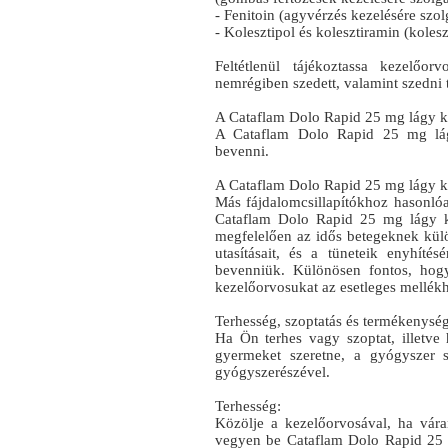
- Fenitoin (agyvérzés kezelésére szo
- Kolesztipol és kolesztiramin (koles
Feltétlenül tájékoztassa kezelőo
nemrégiben szedett, valamint szedni 
A Cataflam Dolo Rapid 25 mg lágy kap
A Cataflam Dolo Rapid 25 mg lág
bevenni.
A Cataflam Dolo Rapid 25 mg lágy k
Más fájdalomcsillapítókhoz hasonló
Cataflam Dolo Rapid 25 mg lágy ka
megfelelően az idős betegeknek kül
utasításait, és a tüneteik enyhíté
bevenniük. Különösen fontos, hogy
kezelőorvosukat az esetleges mellékh
Terhesség, szoptatás és termékenysé
Ha Ön terhes vagy szoptat, illetve
gyermeket szeretne, a gyógyszer s
gyógyszerészével.
Terhesség:
Közölje a kezelőorvosával, ha vára
vegyen be Cataflam Dolo Rapid 25 m