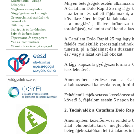
Kozmetikum - Uriage
Milyen betegségek esetén alkalmazh
Lábápolás
A Cataflam Dolo Rapid 25 mg lágy k
Megfázás és meghűlés
- az izom- és ízületi fájdalmakat, a 
Nőgyógyászat és Urológia
Orvostechnikai eszközök és
következtében fellépő fájdalmakat.
tartozékaik
- a megfázás, illetve influenza 
Otthonápolás
torokfájást), valamint csökkenti a láz
Szájápolás és fertőtlenítés
Szív, ér és érrendszer
Tápcsatorna és anyagcsere
A Cataflam Dolo Rapid 25 mg lágy kap
Váz és izomrendszer
felelős molekulák (prosztaglandinok)
Vitaminok és ásványi anyagok
tüneteit, pl. a fájdalmat és a duzza
és / vagy a lázat kiváltó okokat.
A lágy kapszula gyógyszerforma a Ca
tesz lehetővé.
Amennyiben kérdése van a Cat
alkalmazásával kapcsolatosan, ford
Feltétlenül tájékoztassa kezelőorvos
követő 3, fájdalom esetén 5 napon 
2. Tudnivalók a Cataflam Dolo Rapi
Amennyiben kezelőorvosa rendelte Ö
által elmondottaknak megfelelően
betegtájékoztatóban leírt általános in