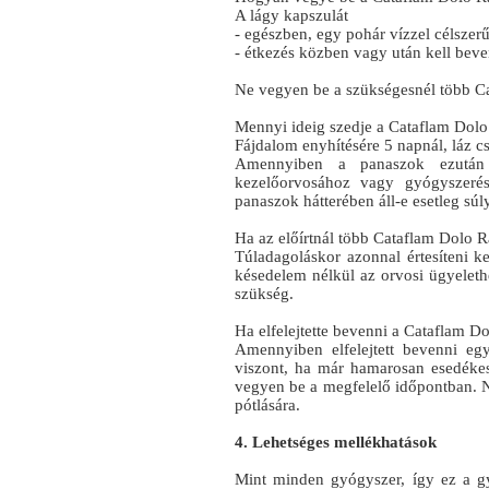
A lágy kapszulát
- egészben, egy pohár vízzel célszer
- étkezés közben vagy után kell beve
Ne vegyen be a szükségesnél több C
Mennyi ideig szedje a Cataflam Dolo
Fájdalom enyhítésére 5 napnál, láz c
Amennyiben a panaszok ezután 
kezelőorvosához vagy gyógyszerész
panaszok hátterében áll-e esetleg súl
Ha az előírtnál több Cataflam Dolo R
Túladagoláskor azonnal értesíteni k
késedelem nélkül az orvosi ügyelethe
szükség.
Ha elfelejtette bevenni a Cataflam D
Amennyiben elfelejtett bevenni eg
viszont, ha már hamarosan esedéke
vegyen be a megfelelő időpontban. N
pótlására.
4. Lehetséges mellékhatások
Mint minden gyógyszer, így ez a g