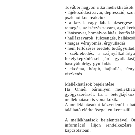
További nagyon ritka mellékhatások (
• tájékozódási zavar, depresszió, sz
pszichotikus reakciók
• a kezek vagy lábak bizsergése 
remegés, az ízérzés zavara, agyi ker
• látászavar, homályos látás, kettős lá
• hallászavarok: fülcsengés, hallásc
• magas vérnyomás, érgyulladás
• nem fertőzéses eredetű tüdőgyullad
• székrekedés, a szájnyálkahárty
fekélyképződéssel járó gyulladás
hasnyálmirigy-gyulladás
• ekcéma, bőrpír, hajhullás, fény
viszketés
Mellékhatások bejelentése
Ha Önnél bármilyen mellékhatás 
gyógyszerészét. Ez a betegtájékoz
mellékhatásra is vonatkozik.
A mellékhatásokat közvetlenül a hat
található elérhetőségeken keresztül.
A mellékhatások bejelentésével Ö
információ álljon rendelkezésr
kapcsolatban.