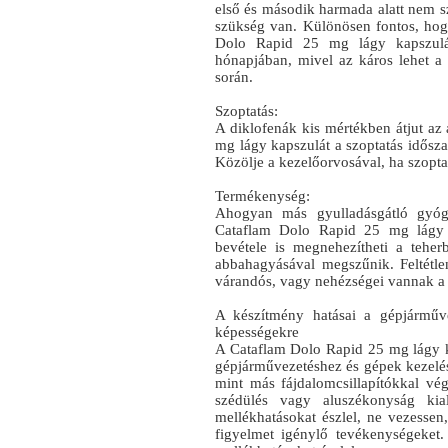
első és második harmada alatt nem s
szükség van. Különösen fontos, ho
Dolo Rapid 25 mg lágy kapszulá
hónapjában, mivel az káros lehet a
során.
Szoptatás:
A diklofenák kis mértékben átjut az
mg lágy kapszulát a szoptatás idősz
Közölje a kezelőorvosával, ha szopta
Termékenység:
Ahogyan más gyulladásgátló gyógy
Cataflam Dolo Rapid 25 mg lágy 
bevétele is megnehezítheti a tehe
abbahagyásával megszűnik. Feltétle
várandós, vagy nehézségei vannak a 
A készítmény hatásai a gépjárműv
képességekre
A Cataflam Dolo Rapid 25 mg lágy ka
gépjárművezetéshez és gépek kezelé
mint más fájdalomcsillapítókkal végz
szédülés vagy aluszékonyság kial
mellékhatásokat észlel, ne vezessen
figyelmet igénylő tevékenységeket.