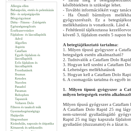
- Tartsa meg a betegtájékoztató
későbbiekben is szüksége lehet.
Allergia ellen
- További információkért vagy tanác
Babaápolás, etetés és pelenkázás
Bőr- és szépségápolás
- Ha Önnél bármilyen mellékhatás
Bőrgyógyászat
gyógyszerészét. Ez a betegtájéko
Diéta - Fitness - Zsírégetés
mellékhatásra is vonatkozik. Lásd 4. 
Egészségmegőrzés
- Feltétlenül tájékoztassa kezelőorvo
Érzékszerveinkre
követő 3, fájdalom esetén 5 napon 
Fájdalom- és lázcsillapítók
Advil
Algoflex
A betegtájékoztató tartalma:
Aspirin
1. Milyen típusú gyógyszer a Cataf
Cataflam
betegségek esetén alkalmazható?
Egyéb fájdalom és
lázcsillapítók
2. Tudnivalók a Cataflam Dolo Rapid
Erős fájdalom és
3. Hogyan kell szedni a Cataflam Do
lázcsillapítók
4. Lehetséges mellékhatások
Fronthatások
5. Hogyan kell a Cataflam Dolo Rapi
Ibumax
Ketodex
6. A csomagolás tartalma és egyéb i
Nurofen
Panadol
1. Milyen típusú gyógyszer a Ca
Paramax
milyen betegségek esetén alkalmaz
Rubophen
Tapaszok
Voltaren Dolo
Milyen típusú gyógyszer a Cataflam
Filteres és tasakolt teák
A Cataflam Dolo Rapid 25 mg lágy 
Gyermekegészségügy
nem-szteroid gyulladásgátló gyógy
Hajápolás
Rapid 25 mg lágy kapszula fájdalomc
Idegrendszer
Kirándulás, napozás és útipatika
gyulladást (duzzanatot) és a lázat is.
Kötszerek és sebkezelés