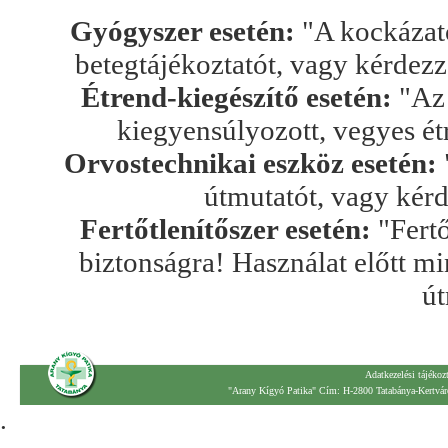
Gyógyszer esetén:
"A kockázato
betegtájékoztatót, vagy kérdez
Étrend-kiegészítő esetén:
"Az 
kiegyensúlyozott, vegyes ét
Orvostechnikai eszköz esetén:
útmutatót, vagy kér
Fertőtlenítőszer esetén:
"Fertő
biztonságra! Használat előtt mi
út
Adatkezelési tájékoz
"Arany Kígyó Patika" Cím: H-2800 Tatabánya-Kertváro
.