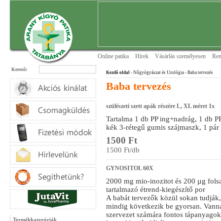
Online patika
Hírek
Vásárlás személyesen
Ren
Keresõ:
Kezdõ oldal
- Nőgyógyászat és Urológia
- Baba tervezés
Baba tervezés
szülészeti szett apák részére L, XL méret 1x
Tartalma 1 db PP ing+nadrág, 1 db P
kék 3-rétegű gumis szájmaszk, 1 pár
1500 Ft
1500 Ft/db
GYNOSITOL 60X
2000 mg mio-inozitot és 200 µg fols
tartalmazó étrend-kiegészítő por
A babát tervezők közül sokan tudják,
mindig következik be gyorsan. Vannak
szervezet számára fontos tápanyagok
Termékkategóriák