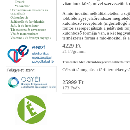
Tesztek
vitaminok közé, mivel szervezetünk el
Változókor
Orvostechnikai eszközök és
A mio-inozitol nélkülözhetetlen a se
tartozékaik
Otthonápolás
többféle agyi jelzőrendszer megfelel
Szájápolás és fertőtlenítés
különböző receptorok (ingerfelfogó 
Szív, ér és érrendszer
fontos szerepet játszik a jelátviteli 
Tápcsatorna és anyagcsere
különböző formája van, a két leggyak
Váz és izomrendszer
természetes forma a mio-inozitol és a 
Vitaminok és ásványi anyagok
4229 Ft
21 Ft/gramm
Trimeszter Men étrend-kiegészítő tabletta fér
Célzott támogatás a férfi termékenysé
25999 Ft
173 Ft/db