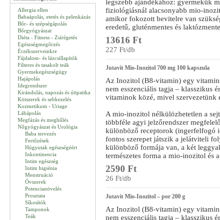
legszebb ajándékához: gyermekük me
fiziológiásnál alacsonyabb mio-inozit
Allergia ellen
Babaápolás, etetés és pelenkázás
amikor fokozott bevitelre van szüksé
Bőr- és szépségápolás
eredetű, gluténmentes és laktózmente
Bőrgyógyászat
Diéta - Fitness - Zsírégetés
13616 Ft
Egészségmegőrzés
227 Ft/db
Érzékszerveinkre
Fájdalom- és lázcsillapítók
Filteres és tasakolt teák
Jutavit Mio-Inozitol 700 mg 100 kapszula
Gyermekegészségügy
Hajápolás
Az Inozitol (B8-vitamin) egy vitami
Idegrendszer
nem esszenciális tagja – klasszikus 
Kirándulás, napozás és útipatika
vitaminok közé, mivel szervezetünk el
Kötszerek és sebkezelés
Kozmetikum - Uriage
Lábápolás
A mio-inozitol nélkülözhetetlen a se
Megfázás és meghűlés
többféle agyi jelzőrendszer megfelel
Nőgyógyászat és Urológia
különböző receptorok (ingerfelfogó 
Baba tervezés
fontos szerepet játszik a jelátviteli 
Fertőzések
különböző formája van, a két leggyak
Húgyutak egészségéért
Inkontinencia
természetes forma a mio-inozitol és a 
Intim egészség
2590 Ft
Intim higiénia
Menstruáció
26 Ft/db
Óvszerek
Potencianövelés
Prosztata
Jutavit Mio-Inozitol – por 200 g
Síkosítók
Az Inozitol (B8-vitamin) egy vitami
Tamponok
Teák
nem esszenciális tagja – klasszikus 