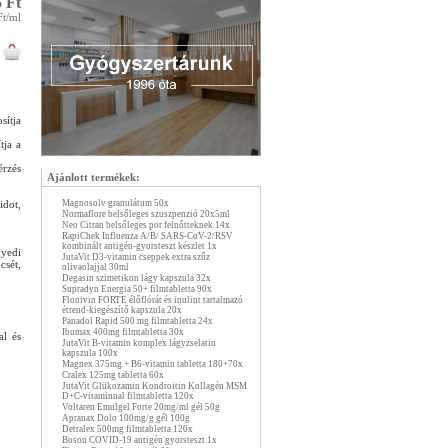
 Ft
Ft/ml
sítja
tja a
érzés
Ajánlott termékek:
dot,
Magnosolv granulátum 50x
Normaflore belsőleges szuszpenzió 20x5ml
Neo Citran belsőleges por felnőtteknek 14x
RapiChek Influenza A/B/ SARS-CoV-2/RSV
kombinált antigén-gyorsteszt készlet 1x
yedi
JutaVit D3-vitamin cseppek extra szűz
csét,
olivaolajjal 30ml
Degasin szimetikon lágy kapszula 32x
Supradyn Energia 50+ filmtabletta 90x
Flonivin FORTE élőflórát és inulint tartalmazó
étrend-kiegészítő kapszula 20x
Panadol Rapid 500 mg filmtabletta 24x
Ibumax 400mg filmtabletta 30x
al és
JutaVit B-vitamin komplex lágyzselatin
kapszula 100x
Magnex 375mg + B6-vitamin tabletta 180+70x
Cralex 125mg tabletta 60x
JutaVit Glükozamin Kondroitin Kollagén MSM
D+C-vitaminnal filmtabletta 120x
Voltaren Emulgel Forte 20mg/ml gél 50g
Apranax Dolo 100mg/g gél 100g
Detralex 500mg filmtabletta 120x
Boson COVID-19 antigén gyorsteszt 1x