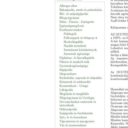
A fertőtlenít
lencséken lé
Allergia ellen
Tökéletes k
Babaápolás, etetés és pelenkázás
A nátrium-hia
Bőr- és szépségápolás
lencsék egész
Nem okoz irr
Bőrgyógyászat
A pH értéke h
Diéta - Fitness - Zsírégetés
Egészségmegőrzés
Kifejezetten 
Érzékszerveinkre
Füldugók
AZ OCUTEIN® 
Füllcseppek és fülspray-k
a 100% -os fu
A két hatóan
Horkolásgátlás
magas fokú hi
Nazális termékek
Lehetővé tes
Szemészeti készítmények
nélkül.
Szemünk egészsége
Javítja a lát
Fájdalom- és lázcsillapítók
Az összetev
Filteres és tasakolt teák
klórhexidint,
Kompatibilis
Gyermekegészségügy
Hajápolás
Az OCUTEIN
Idegrendszer
kombinációjá
Kirándulás, napozás és útipatika
komfortosabbá
Kötszerek és sebkezelés
Kozmetikum - Uriage
Használati uta
Lábápolás
Alaposan mos
Megfázás és meghűlés
Győződjön me
Nőgyógyászat és Urológia
helyezze az e
Orvostechnikai eszközök és
Szorosan zárj
tartozékaik
Óvatosan rázz
Otthonápolás
Alaposan moss
Szájápolás és fertőtlenítés
Finoman moss
Mielőtt behely
Szív, ér és érrendszer
Minden haszná
Tápcsatorna és anyagcsere
Kiszerelés: 
Váz és izomrendszer
Aktív összet