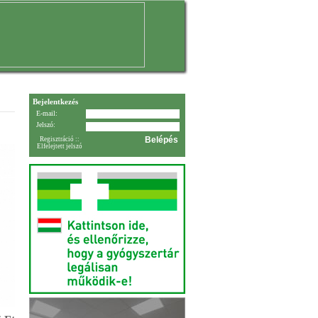
Bejelentkezés
E-mail:
Jelszó:
Regisztráció
::
Elfelejtett jelszó