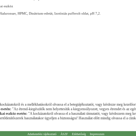
ai eszköz
Hialuronsav, HPMC, Dinátrium-edetát, Izotóniás pufferolt oldat, pH 7,2.
ockázatokról és a mellékhatásokról olvassa el a betegtájékoztatót, vagy kérdezze meg kezelőor
 esetén:
"Az étrend-kiegészítők nem helyettesítik a kiegyensúlyozott, vegyes étrendet és az egé
kai eszköz esetén:
"A kockázatokról olvassa el a használati útmutatót, vagy kérdezzem meg ke
rtőtlenítőszerek használatakor ügyeljen a biztonságra! Használat előtt mindig olvassa el a címké
Adatkezelési tájékoztató
ÁSZF
Elérhetőség
Impresszum