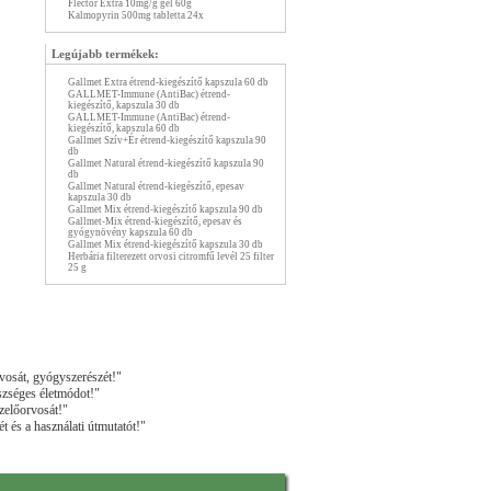
Flector Extra 10mg/g gél 60g
Kalmopyrin 500mg tabletta 24x
Legújabb termékek:
Gallmet Extra étrend-kiegészítő kapszula 60 db
GALLMET-Immune (AntiBac) étrend-
kiegészítő, kapszula 30 db
GALLMET-Immune (AntiBac) étrend-
kiegészítő, kapszula 60 db
Gallmet Szív+Ér étrend-kiegészítő kapszula 90
db
Gallmet Natural étrend-kiegészítő kapszula 90
db
Gallmet Natural étrend-kiegészítő, epesav
kapszula 30 db
Gallmet Mix étrend-kiegészítő kapszula 90 db
Gallmet-Mix étrend-kiegészítő, epesav és
gyógynövény kapszula 60 db
Gallmet Mix étrend-kiegészítő kapszula 30 db
Herbária filterezett orvosi citromfű levél 25 filter
25 g
vosát, gyógyszerészét!"
szséges életmódot!"
zelőorvosát!"
t és a használati útmutatót!"