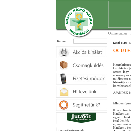
Online patika
Keresõ:
Kezdõ oldal
- É
OCUTEIN
Kontaktlencs
kombinációjáv
összes lágy 
érzékeny és s
tökéletesen tis
biztosítja az
komfortosabbá
AJÁNDÉK kon
Minden típus
Kiváló tisztít
Hatékonyan f
egyéb lerak
fertőtlenít
elpusztításáva
Hatékony fert
Termékkategóriák