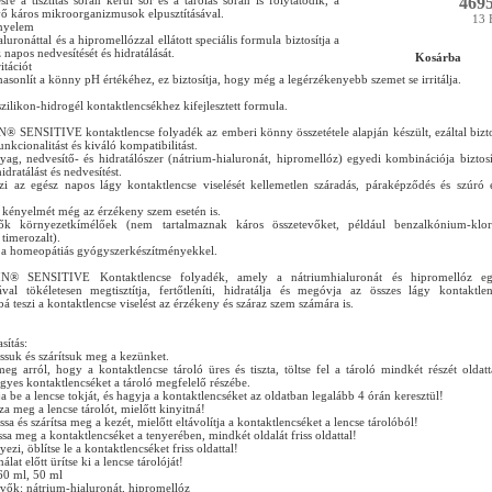
4695
ésre a tisztítás során kerül sor és a tárolás során is folytatódik, a
vő káros mikroorganizmusok elpusztításával.
13 
ényelem
luronáttal és a hipromellózzal ellátott speciális formula biztosítja a
 napos nedvesítését és hidratálását.
Kosárba
itációt
asonlít a könny pH értékéhez, ez biztosítja, hogy még a legérzékenyebb szemet se irritálja.
szilikon-hidrogél kontaktlencsékhez kifejlesztett formula.
SENSITIVE kontaktlencse folyadék az emberi könny összetétele alapján készült, ezáltal bizto
nkcionalitást és kiváló kompatibilitást.
yag, nedvesítő- és hidratálószer (nátrium-hialuronát, hipromellóz) egyedi kombinációja biztosí
dratálást és nedvesítést.
zi az egész napos lágy kontaktlencse viselését kellemetlen száradás, páraképződés és szúró 
ás kényelmét még az érzékeny szem esetén is.
ők környezetkímélőek (nem tartalmaznak káros összetevőket, például benzalkónium-klori
 timerozalt).
 a homeopátiás gyógyszerkészítményekkel.
® SENSITIVE Kontaktlencse folyadék, amely a nátriumhialuronát és hipromellóz eg
val tökéletesen megtisztítja, fertőtleníti, hidratálja és megóvja az összes lágy kontaktlen
 teszi a kontaktlencse viselést az érzékeny és száraz szem számára is.
sítás:
suk és szárítsuk meg a kezünket.
g arról, hogy a kontaktlencse tároló üres és tiszta, töltse fel a tároló mindkét részét oldatt
gyes kontaktlencséket a tároló megfelelő részébe.
a be a lencse tokját, és hagyja a kontaktlencséket az oldatban legalább 4 órán keresztül!
a meg a lencse tárolót, mielőtt kinyitná!
a és szárítsa meg a kezét, mielőtt eltávolítja a kontaktlencséket a lencse tárolóból!
a meg a kontaktlencséket a tenyerében, mindkét oldalát friss oldattal!
ezi, öblítse le a kontaktlencséket friss oldattal!
lat előtt ürítse ki a lencse tárolóját!
360 ml, 50 ml
evők: nátrium-hialuronát, hipromellóz