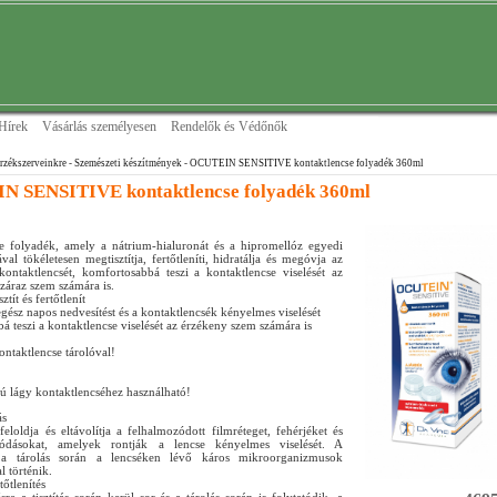
Hírek
Vásárlás személyesen
Rendelők és Védőnők
rzékszerveinkre
- Szemészeti készítmények
- OCUTEIN SENSITIVE kontaktlencse folyadék 360ml
 SENSITIVE kontaktlencse folyadék 360ml
e folyadék, amely a nátrium-hialuronát és a hipromellóz egyedi
al tökéletesen megtisztítja, fertőtleníti, hidratálja és megóvja az
kontaktlencsét, komfortosabbá teszi a kontaktlencse viselését az
záraz szem számára is.
ztít és fertőtlenít
 egész napos nedvesítést és a kontaktlencsék kényelmes viselését
 teszi a kontaktlencse viselését az érzékeny szem számára is
taktlencse tárolóval!
ú lágy kontaktlencséhez használható!
ás
eloldja és eltávolítja a felhalmozódott filmréteget, fehérjéket és
ódásokat, amelyek rontják a lencse kényelmes viselését. A
és a tárolás során a lencséken lévő káros mikroorganizmusok
l történik.
őtlenítés