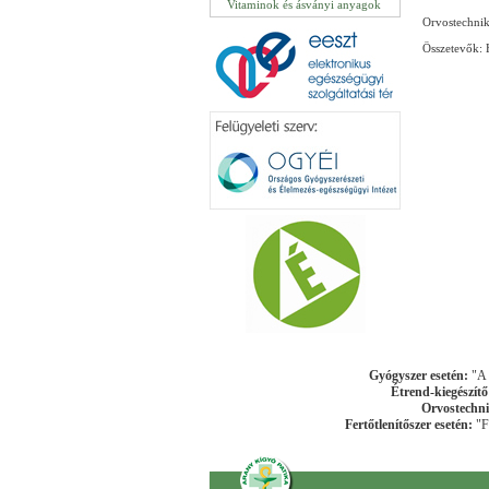
Vitaminok és ásványi anyagok
Orvostechnik
Összetevők: 
Gyógyszer esetén:
"A k
Étrend-kiegészítő
Orvostechni
Fertőtlenítőszer esetén:
"Fe