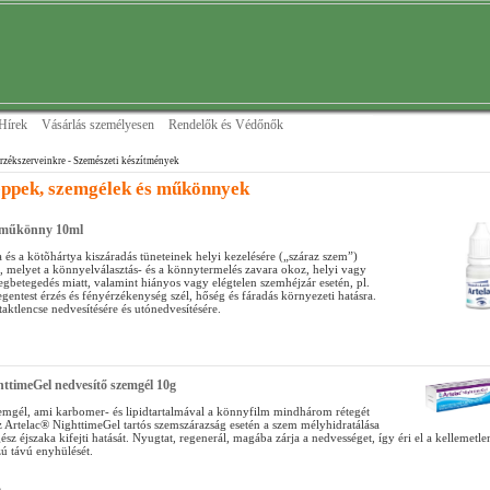
Hírek
Vásárlás személyesen
Rendelők és Védőnők
rzékszerveinkre
- Szemészeti készítmények
ppek, szemgélek és műkönnyek
 műkönny 10ml
 és a kötõhártya kiszáradás tüneteinek helyi kezelésére („száraz szem”)
, melyet a könnyelválasztás- és a könnytermelés zavara okoz, helyi vagy
egbetegedés miatt, valamint hiányos vagy elégtelen szemhéjzár esetén, pl.
gentest érzés és fény­ér­zékenység szél, hőség és fáradás környezeti hatásra.
ktlencse nedvesítésére és utónedvesítésére.
httimeGel nedvesítő szemgél 10g
emgél, ami karbomer- és lipidtartalmával a könnyfilm mindhárom rétegét
z Artelac® NighttimeGel tartós szemszárazság esetén a szem mélyhidratálása
sz éjszaka kifejti hatását. Nyugtat, regenerál, magába zárja a nedvességet, így éri el a kellemetle
zú távú enyhülését.