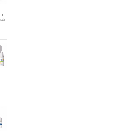
. A
cink-