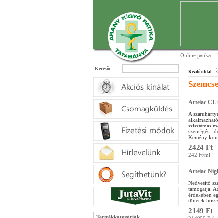
Online patika
Keresõ:
Kezdõ oldal
- É
Szemcse
Artelac CL
A szaruhártya
alkalmazható
szisztémás m
szemégés, ide
Kemény konta
2424 Ft
242 Ft/ml
Artelac Nig
Nedvesítő sz
támogatja. A
érdekében egé
tünetek hoss
2149 Ft
Termékkategóriák