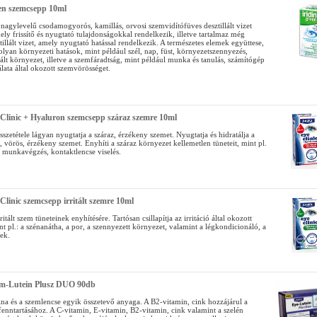
en szemcsepp 10ml
nagylevelű csodamogyorós, kamillás, orvosi szemvidítófüves desztillált vizet
ely frissítő és nyugtató tulajdonságokkal rendelkezik, illetve tartalmaz még
illált vizet, amely nyugtató hatással rendelkezik. A természetes elemek együttese,
z olyan környezeti hatások, mint például szél, nap, füst, környezetszennyezés,
lt környezet, illetve a szemfáradtság, mint például munka és tanulás, számítógép
álata által okozott szemvörösséget.
 Clinic + Hyaluron szemcsepp száraz szemre 10ml
szetétele lágyan nyugtatja a száraz, érzékeny szemet. Nyugtatja és hidratálja a
z, vörös, érzékeny szemet. Enyhíti a száraz környezet kellemetlen tüneteit, mint pl.
 munkavégzés, kontaktlencse viselés.
 Clinic szemcsepp irritált szemre 10ml
ritált szem tüneteinek enyhítésére. Tartósan csillapítja az irritáció által okozott
nt pl.: a szénanátha, a por, a szennyezett környezet, valamint a légkondicionáló, a
yek.
em-Lutein Plusz DUO 90db
tina és a szemlencse egyik összetevő anyaga. A B2-vitamin, cink hozzájárul a
fenntartásához. A C-vitamin, E-vitamin, B2-vitamin, cink valamint a szelén