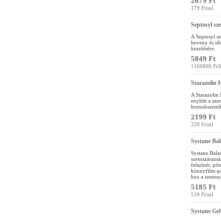
2679 Ft
179 Ft/ml
Septosyl sz
A Septosyl s
heveny és id
kezelésére.
5849 Ft
1169800 Ft/
Starazolin
A Starazolin
enyhíti a sze
homokszemhe
2199 Ft
220 Ft/ml
Systane Ba
Systane Bala
szemszárazsá
felszínét, pó
könnyfilm-pá
hoz a szemszá
5185 Ft
519 Ft/ml
Systane Gel