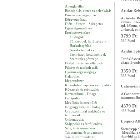
214900 Ft/k
Allergia ellen
Artelac Re
Babaápolás, etetés és pelenkázás
Bőr- és szépségápolás
Az Artelac R
Bőrgyógyászat
vannak. Ezek 
Diéta - Fitness - Zsírégetés
(pl. kálium,
Egészségmegőrzés
a tünetek en
Érzékszerveinkre
3799 Ft
Füldugók
380 Ft/ml
Füllcseppek és fülspray-k
Horkolásgátlás
Nazális termékek
Artelac Spl
Szemészeti készítmények
Szemünk egészsége
Tartósítósze
adagolórends
Fájdalom- és lázcsillapítók
Filteres és tasakolt teák
3350 Ft
Gyermekegészségügy
335 Ft/ml
Hajápolás
Idegrendszer
Kirándulás, napozás és útipatika
Cationorm 
Kötszerek és sebkezelés
Kozmetikum - Uriage
A Cationorm 
szempontjából
Lábápolás
Megfázás és meghűlés
4379 Ft
Nőgyógyászat és Urológia
438 Ft/ml
Orvostechnikai eszközök és
tartozékaik
Otthonápolás
Eyejuice Al
Szájápolás és fertőtlenítés
Szív, ér és érrendszer
Szemcsepp all
Tápcsatorna és anyagcsere
-Megelőzi a s
-Enyhíti az ir
Váz és izomrendszer