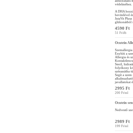
antioxidáns h
védelméhez.
A DHA hozzáj
bevitelével é
JutaVit Plusz
glükonátból 
4590 Ft
51 Ft/db
Ocutein All
Szemallergia 
Enyhíti a szem
Allergia és s
Kontaktlencsé
Steril, hidr
folyékony kiv
szénanátha tü
Segít a szem
alkalmazható
javallatokat 
2995 Ft
200 Ft/ml
Ocutein se
Nedvestő sz
2989 Ft
199 Ft/ml