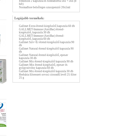
Femibion 2 kapszula és filmtabletta 56x + 56x (8
hét)
Normaflore belsőleges szuszpenzió 20x5ml
Legújabb termékek:
Gallmet Extra étrend-kiegészítő kapszula 60 db
GALLMET-Immune (AntiBac) étrend-
kiegészítő, kapszula 30 db
GALLMET-Immune (AntiBac) étrend-
kiegészítő, kapszula 60 db
Gallmet Szív+Ér étrend-kiegészítő kapszula 90
db
Gallmet Natural étrend-kiegészítő kapszula 90
db
Gallmet Natural étrend-kiegészítő, epesav
kapszula 30 db
Gallmet Mix étrend-kiegészítő kapszula 90 db
Gallmet-Mix étrend-kiegészítő, epesav és
gyógynövény kapszula 60 db
Gallmet Mix étrend-kiegészítő kapszula 30 db
Herbária filterezett orvosi citromfű levél 25 filter
25 g