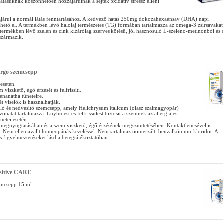
atásuknak köszönhetően hozzájárulnak a sejtek oxidatív stressz elleni
árul a normál látás fenntartásához. A kedvező hatás 250mg dokozahexaénsav (DHA) napi
rhető el. A termékben lévő halolaj természetes (TG) formában tartalmazza az omega-3 zsírsavakat
 termékben lévő szelén és cink kizárólag szerves kötésű, jól hasznosuló L-szeleno-metinonból és 
származik.
ergo szemcsepp
esetén.
 viszkető, égő érzését és felfrissíti.
zénanátha tüneteire.
t viselők is használhatják.
atáló és nedvesítő szemcsepp, amely Helichrysum Italicum (olasz szalmagyopár)
onatát tartalmazza. Enyhülést és felfrissülést biztosít a szemnek az allergia és
netei esetén.
 megnyugtatásában és a szem viszkető, égő érzésének megszüntetésében. Kontaktlencsével is
. Nem ellenjavallt homeopátiás kezeléssel. Nem tartalmaz tiomerzált, benzalkónium-kloridot. A
és figyelmeztetéseket lásd a betegtájékoztatóban.
nsitive CARE
emcsepp 15 ml