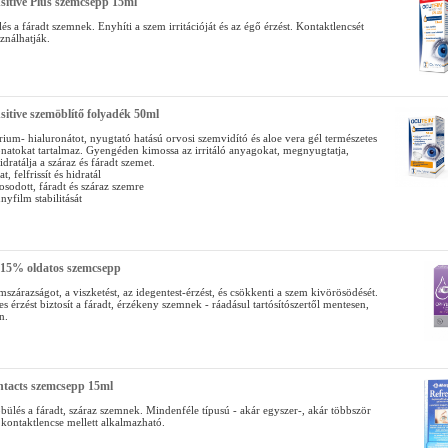
sitive Plus szemcsepp 15ml
s a fáradt szemnek. Enyhíti a szem irritációját és az égő érzést. Kontaktlencsét
sználhatják.
sitive szemöblítő folyadék 50ml
rium- hialuronátot, nyugtató hatású orvosi szemvidító és aloe vera gél természetes
natokat tartalmaz. Gyengéden kimossa az irritáló anyagokat, megnyugtatja,
 hidratálja a száraz és fáradt szemet.
at, felfrissít és hidratál
irosodott, fáradt és száraz szemre
nyfilm stabilitását
,15% oldatos szemcsepp
mszárazságot, a viszketést, az idegentest-érzést, és csökkenti a szem kivörösödését.
s érzést biztosít a fáradt, érzékeny szemnek - ráadásul tartósítószertől mentesen,
n.
ntacts szemcsepp 15ml
lés a fáradt, száraz szemnek. Mindenféle típusú - akár egyszer-, akár többször
 kontaktlencse mellett alkalmazható.