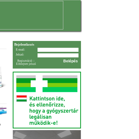
Bejelentkezés
E-mail:
Jelszó:
Regisztráció
::
Elfelejtett jelszó
n