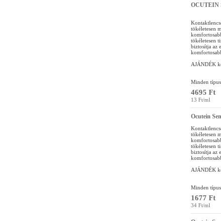
OCUTEIN S
Kontaktlencs
tökéletesen m
komfortosabbá
tökéletesen tis
biztosítja az
komfortosabbá
AJÁNDÉK kon
Minden típus
4695 Ft
13 Ft/ml
Ocutein Sen
Kontaktlencs
tökéletesen m
komfortosabbá
tökéletesen tis
biztosítja az
komfortosabbá
AJÁNDÉK kon
Minden típus
1677 Ft
34 Ft/ml