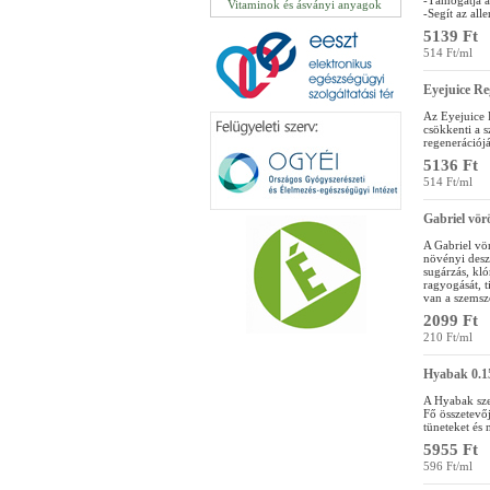
-Támogatja a
Vitaminok és ásványi anyagok
-Segít az all
5139 Ft
514 Ft/ml
Eyejuice Re
Az Eyejuice 
csökkenti a s
regenerációjá
5136 Ft
514 Ft/ml
Gabriel vör
A Gabriel vö
növényi deszt
sugárzás, kló
ragyogását, t
van a szemsz
2099 Ft
210 Ft/ml
Hyabak 0.1
A Hyabak sze
Fő összetevőj
tüneteket és 
5955 Ft
596 Ft/ml