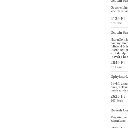
Ocutein Sen
Gyors enyhülé
viselők is ha
4129 Ft
275 Ft/ml
Ocutein Sen
Hidratáló nát
növényi kivo
felfrissíti és
-tisztít, nyugt
-irritált, kip
-növeli a kön
2849 Ft
57 Ft/ml
Ophylosa 0
Enyhíti a sze
Sima, kelleme
mégis tartósa
2625 Ft
263 Ft/db
Refresh Co
Megkönnyebbü
használatos -