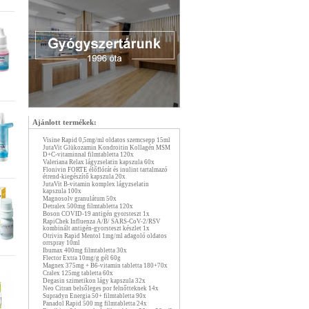
Ajánlott termékek:
Visine Rapid 0,5mg/ml oldatos szemcsepp 15ml
JutaVit Glükozamin Kondroitin Kollagén MSM
D+C-vitaminnal filmtabletta 120x
Valeriana Relax lágyzselatin kapszula 60x
Flonivin FORTE élőflórát és inulint tartalmazó
étrend-kiegészítő kapszula 20x
JutaVit B-vitamin komplex lágyzselatin
kapszula 100x
Magnosolv granulátum 50x
Detralex 500mg filmtabletta 120x
Boson COVID-19 antigén gyorsteszt 1x
RapiChek Influenza A/B/ SARS-CoV-2/RSV
kombinált antigén-gyorsteszt készlet 1x
Otrivin Rapid Mentol 1mg/ml adagoló oldatos
orrspray 10ml
Ibumax 400mg filmtabletta 30x
Flector Extra 10mg/g gél 60g
Magnex 375mg + B6-vitamin tabletta 180+70x
Cralex 125mg tabletta 60x
Degasin szimetikon lágy kapszula 32x
Neo Citran belsőleges por felnőtteknek 14x
Supradyn Energia 50+ filmtabletta 90x
Panadol Rapid 500 mg filmtabletta 24x