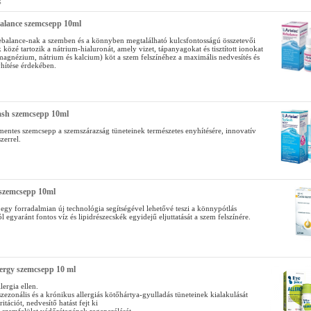
g
balance szemcsepp 10ml
ebalance-nak a szemben és a könnyben megtalálható kulcsfontosságú összetevői
közé tartozik a nátrium-hialuronát, amely vizet, tápanyagokat és tisztított ionokat
 magnézium, nátrium és kalcium) köt a szem felszínéhez a maximális nedvesítés és
yhítése érdekében.
ash szemcsepp 10ml
rmentes szemcsepp a szemszárazság tüneteinek természetes enyhítésére, innovatív
zerrel.
szemcsepp 10ml
egy forradalmian új technológia segítségével lehetővé teszi a könnypótlás
 egyaránt fontos víz és lipidrészecskék egyidejű eljuttatását a szem felszínére.
lergy szemcsepp 10 ml
ergia ellen.
zezonális és a krónikus allergiás kötőhártya-gyulladás tüneteinek kialakulását
ritációt, nedvesítő hatást fejt ki