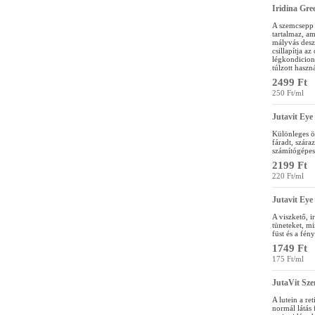
Iridina Gre
A szemcsepp 
tartalmaz, am
mályvás deszt
csillapítja a
légkondicioná
túlzott haszn
2499 Ft
250 Ft/ml
Jutavit Eye
Különleges ös
fáradt, szára
számítógépes
2199 Ft
220 Ft/ml
Jutavit Eye
A viszkető, ir
tüneteket, mi
füst és a fén
1749 Ft
175 Ft/ml
JutaVit Sz
A lutein a re
normál látás 