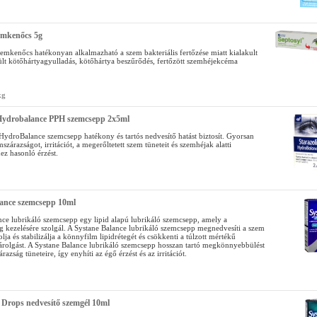
emkenőcs 5g
zemkenőcs hatékonyan alkalmazható a szem bakteriális fertőzése miatt kialakult
ült kötőhártyagyulladás, kötőhártya beszűrődés, fertőzött szemhéjekcéma
kg
 Hydrobalance PPH szemcsepp 2x5ml
 HydroBalance szemcsepp hatékony és tartós nedvesítő hatást biztosít. Gyorsan
mszárazságot, irritációt, a megerőltetett szem tüneteit és szemhéjak alatti
z hasonló érzést.
lance szemcsepp 10ml
nce lubrikáló szemcsepp egy lipid alapú lubrikáló szemcsepp, amely a
g kezelésére szolgál. A Systane Balance lubrikáló szemcsepp megnedvesíti a szem
tolja és stabilizálja a könnyfilm lipidrétegét és csökkenti a túlzott mértékű
rolgást. A Systane Balance lubrikáló szemcsepp hosszan tartó megkönnyebbülést
razság tüneteire, így enyhíti az égő érzést és az irritációt.
 Drops nedvesítő szemgél 10ml