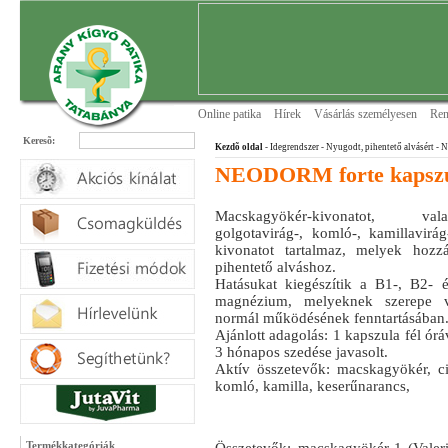
Online patika
Hírek
Vásárlás személyesen
Ren
Keresõ:
Kezdõ oldal
- Idegrendszer
- Nyugodt, pihentető alvásért
- N
NEODORM forte kapszu
Macskagyökér-kivonatot, val
golgotavirág-, komló-, kamillavirá
kivonatot tartalmaz, melyek hozz
pihentető alváshoz.
Hatásukat kiegészítik a B1-, B2- 
magnézium, melyeknek szerepe v
normál működésének fenntartásában
Ajánlott adagolás: 1 kapszula fél óráv
3 hónapos szedése javasolt.
Aktív összetevők: macskagyökér, ci
komló, kamilla, keserűnarancs,
Termékkategóriák