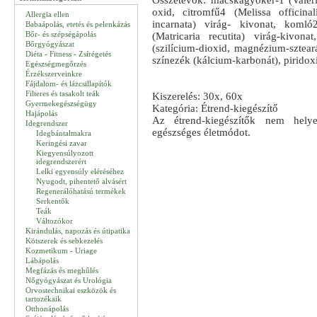
Összetevők: macskagyökér-1 (Valeria
oxid, citromfű4 (Melissa officinal
Allergia ellen
incarnata) virág- kivonat, komló
Babaápolás, etetés és pelenkázás
Bőr- és szépségápolás
(Matricaria recutita) virág-kivon
Bőrgyógyászat
(szilícium-dioxid, magnézium-szteará
Diéta - Fitness - Zsírégetés
színezék (kálcium-karbonát), piridoxi
Egészségmegőrzés
Érzékszerveinkre
Fájdalom- és lázcsillapítók
Filteres és tasakolt teák
Kiszerelés: 30x, 60x
Gyermekegészségügy
Kategória: Étrend-kiegészítő
Hajápolás
Az étrend-kiegészítők nem helyet
Idegrendszer
egészséges életmódot.
Idegbántalmakra
Keringési zavar
Kiegyensúlyozott
idegrendszerért
Lelki egyensúly eléréséhez
Nyugodt, pihentető alvásért
Regenerálóhatású termékek
Serkentők
Teák
Változókor
Kirándulás, napozás és útipatika
Kötszerek és sebkezelés
Kozmetikum - Uriage
Lábápolás
Megfázás és meghűlés
Nőgyógyászat és Urológia
Orvostechnikai eszközök és
tartozékaik
Otthonápolás