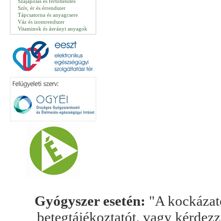
Szájápolás és fertőtlenítés
Szív, ér és érrendszer
Tápcsatorna és anyagcsere
Váz és izomrendszer
Vitaminok és ásványi anyagok
Gyógyszer esetén:
"A kockázato
betegtájékoztatót, vagy kérdez