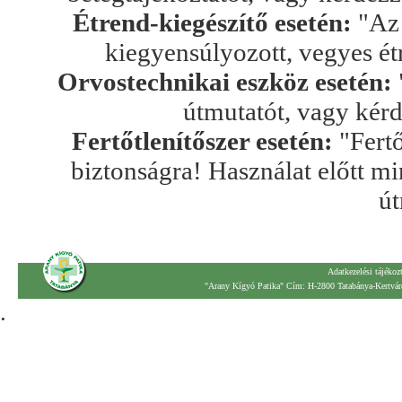
Étrend-kiegészítő esetén:
"Az 
kiegyensúlyozott, vegyes ét
Orvostechnikai eszköz esetén:
útmutatót, vagy kér
Fertőtlenítőszer esetén:
"Fertő
biztonságra! Használat előtt mi
út
Adatkezelési tájékoz
"Arany Kígyó Patika" Cím: H-2800 Tatabánya-Kertváro
.