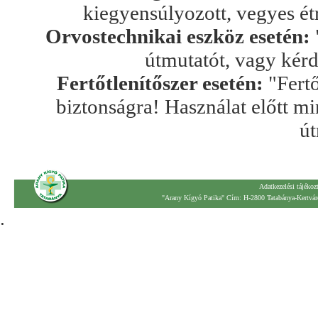
kiegyensúlyozott, vegyes ét
Orvostechnikai eszköz esetén:
útmutatót, vagy kér
Fertőtlenítőszer esetén:
"Fertő
biztonságra! Használat előtt mi
út
Adatkezelési tájékoz
"Arany Kígyó Patika" Cím: H-2800 Tatabánya-Kertváro
.