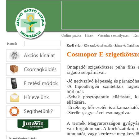
Online patika
Hírek
Vásárlás személyesen
Ren
Keresõ:
Kezdõ oldal
- Kötszerek és sebkezelés
- Sziget- és filmkötsz
Cosmopor E szigetkötsz
Öntapadó szigetkötszer puha flísz
ragadó sebpárnával.
-Jó nedvszívó képesség és párnázóhat
-A hipoallergén szintetikus raga
bőrbarát.
-Sebek posztoperatív ellátására, ki
ellátására.
-Érzékeny bőr esetén is alkamazható.
-Sterilen, egyesével csomagolva.
A termék Magyarországon gyógyász
van forgalomban. A kockázatokról ol
útmutatót, vagy kérdezze meg kezelő
Termékkategóriák