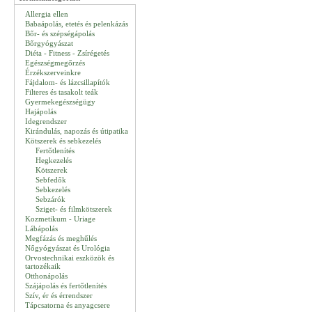
Allergia ellen
Babaápolás, etetés és pelenkázás
Bőr- és szépségápolás
Bőrgyógyászat
Diéta - Fitness - Zsírégetés
Egészségmegőrzés
Érzékszerveinkre
Fájdalom- és lázcsillapítók
Filteres és tasakolt teák
Gyermekegészségügy
Hajápolás
Idegrendszer
Kirándulás, napozás és útipatika
Kötszerek és sebkezelés
Fertőtlenítés
Hegkezelés
Kötszerek
Sebfedők
Sebkezelés
Sebzárók
Sziget- és filmkötszerek
Kozmetikum - Uriage
Lábápolás
Megfázás és meghűlés
Nőgyógyászat és Urológia
Orvostechnikai eszközök és
tartozékaik
Otthonápolás
Szájápolás és fertőtlenítés
Szív, ér és érrendszer
Tápcsatorna és anyagcsere