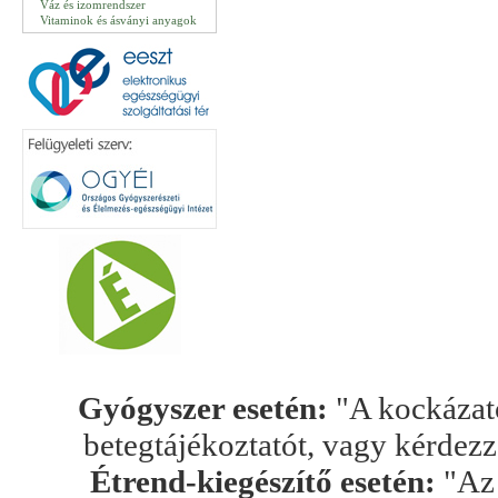
Váz és izomrendszer
Vitaminok és ásványi anyagok
Gyógyszer esetén:
"A kockázato
betegtájékoztatót, vagy kérdez
Étrend-kiegészítő esetén:
"Az 