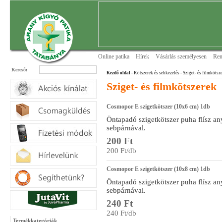
Online patika
Hírek
Vásárlás személyesen
Ren
Keresõ:
Kezdõ oldal
- Kötszerek és sebkezelés
- Sziget- és filmkötsz
Sziget- és filmkötszerek
Cosmopor E szigetkötszer (10x6 cm) 1db
Öntapadó szigetkötszer puha flísz a
sebpárnával.
200 Ft
200 Ft/db
Cosmopor E szigetkötszer (10x8 cm) 1db
Öntapadó szigetkötszer puha flísz a
sebpárnával.
240 Ft
240 Ft/db
Termékkategóriák