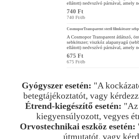
ellátott) nedvszívó párnával, amely 
740 Ft
740 Ft/db
CosmoporTransparent steril filmkötszer seb
A Cosmopor Transparent átlátszó, önt
sebkötszer; viszkóz alapanyagú (sebb
ellátott) nedvszívó párnával, amely 
675 Ft
675 Ft/db
Gyógyszer esetén:
"A kockázato
betegtájékoztatót, vagy kérdez
Étrend-kiegészítő esetén:
"Az 
kiegyensúlyozott, vegyes ét
Orvostechnikai eszköz esetén:
útmutatót, vagy kér