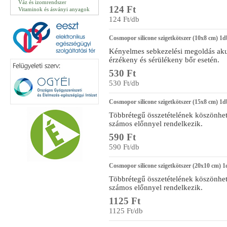
Váz és izomrendszer
124 Ft
Vitaminok és ásványi anyagok
124 Ft/db
Cosmopor silicone szigetkötszer (10x8 cm) 1d
Kényelmes sebkezelési megoldás akut
érzékeny és sérülékeny bőr esetén.
530 Ft
530 Ft/db
Cosmopor silicone szigetkötszer (15x8 cm) 1d
Többrétegű összetételének köszönhe
számos előnnyel rendelkezik.
590 Ft
590 Ft/db
Cosmopor silicone szigetkötszer (20x10 cm) 
Többrétegű összetételének köszönhe
számos előnnyel rendelkezik.
1125 Ft
1125 Ft/db