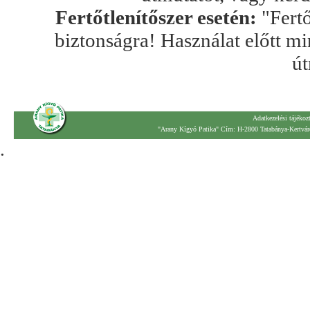
Fertőtlenítőszer esetén:
"Fertő
biztonságra! Használat előtt mi
út
Adatkezelési tájékoz
"Arany Kígyó Patika" Cím: H-2800 Tatabánya-Kertváro
.