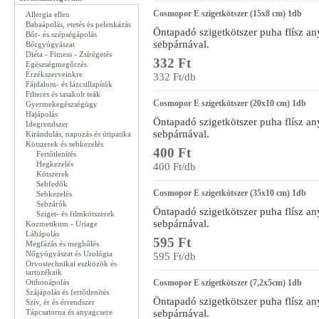
Cosmopor E szigetkötszer (15x8 cm) 1db
Allergia ellen
Babaápolás, etetés és pelenkázás
Öntapadó szigetkötszer puha flísz a
Bőr- és szépségápolás
sebpárnával.
Bőrgyógyászat
Diéta - Fitness - Zsírégetés
332 Ft
Egészségmegőrzés
Érzékszerveinkre
332 Ft/db
Fájdalom- és lázcsillapítók
Filteres és tasakolt teák
Cosmopor E szigetkötszer (20x10 cm) 1db
Gyermekegészségügy
Hajápolás
Öntapadó szigetkötszer puha flísz a
Idegrendszer
sebpárnával.
Kirándulás, napozás és útipatika
Kötszerek és sebkezelés
400 Ft
Fertőtlenítés
Hegkezelés
400 Ft/db
Kötszerek
Sebfedők
Cosmopor E szigetkötszer (35x10 cm) 1db
Sebkezelés
Sebzárók
Öntapadó szigetkötszer puha flísz a
Sziget- és filmkötszerek
sebpárnával.
Kozmetikum - Uriage
Lábápolás
595 Ft
Megfázás és meghűlés
Nőgyógyászat és Urológia
595 Ft/db
Orvostechnikai eszközök és
tartozékaik
Otthonápolás
Cosmopor E szigetkötszer (7,2x5cm) 1db
Szájápolás és fertőtlenítés
Öntapadó szigetkötszer puha flísz a
Szív, ér és érrendszer
Tápcsatorna és anyagcsere
sebpárnával.