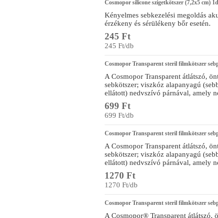
Cosmopor silicone szigetkötszer (7,2x5 cm) 1
Kényelmes sebkezelési megoldás akut
érzékeny és sérülékeny bőr esetén.
245 Ft
245 Ft/db
Cosmopor Transparent steril filmkötszer seb
A Cosmopor Transparent átlátszó, önt
sebkötszer; viszkóz alapanyagú (sebb
ellátott) nedvszívó párnával, amely 
699 Ft
699 Ft/db
Cosmopor Transparent steril filmkötszer seb
A Cosmopor Transparent átlátszó, önt
sebkötszer; viszkóz alapanyagú (sebb
ellátott) nedvszívó párnával, amely 
1270 Ft
1270 Ft/db
Cosmopor Transparent steril filmkötszer seb
A Cosmopor® Transparent átlátszó, ön