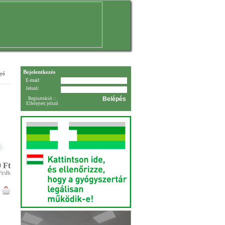
Bejelentkezés
gyó
E-mail:
Jelszó:
Regisztráció
::
Elfelejtett jelszó
 Ft
Ft/db