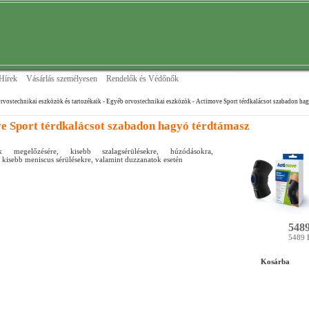
Hírek
Vásárlás személyesen
Rendelők és Védőnők
rvostechnikai eszközök és tartozékaik
- Egyéb orvostechnikai eszközök
- Actimove Sport térdkalácsot szabadon ha
e Sport térdkalácsot szabadon hagyó térdtámasz
sek megelőzésére, kisebb szalagsérülésekre, húzódásokra,
 kisebb meniscus sérülésekre, valamint duzzanatok esetén
5489
5489 
Kosárba