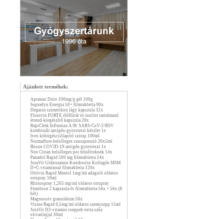
Ajánlott termékek:
Apranax Dolo 100mg/g gél 100g
Supradyn Energia 50+ filmtabletta 90x
Degasin szimetikon lágy kapszula 32x
Flonivin FORTE élőflórát és inulint tartalmazó
étrend-kiegészítő kapszula 20x
RapiChek Influenza A/B/ SARS-CoV-2/RSV
kombinált antigén-gyorsteszt készlet 1x
Ivex köhögéscsillapító szirup 100ml
Normaflore belsőleges szuszpenzió 20x5ml
Boson COVID-19 antigén gyorsteszt 1x
Neo Citran belsőleges por felnőtteknek 14x
Panadol Rapid 500 mg filmtabletta 24x
JutaVit Glükozamin Kondroitin Kollagén MSM
D+C-vitaminnal filmtabletta 120x
Otrivin Rapid Mentol 1mg/ml adagoló oldatos
orrspray 10ml
Rhinospray 1,265 mg/ml oldatos orrspray
Femibion 2 kapszula és filmtabletta 56x + 56x (8
hét)
Magnosolv granulátum 50x
Visine Rapid 0,5mg/ml oldatos szemcsepp 15ml
JutaVit D3-vitamin cseppek extra szűz
olivaolajjal 30ml