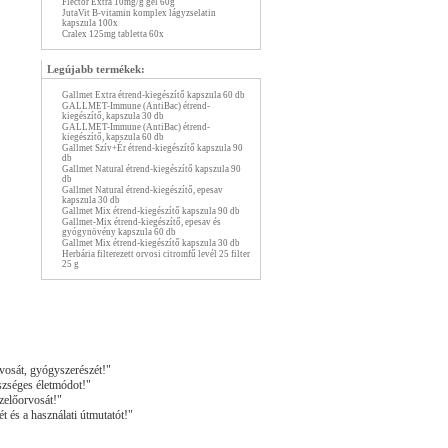
Flector Extra 10mg/g gél 60g
JutaVit B-vitamin komplex lágyzselatin
kapszula 100x
Cralex 125mg tabletta 60x
Legújabb termékek:
Gallmet Extra étrend-kiegészítő kapszula 60 db
GALLMET-Immune (AntiBac) étrend-
kiegészítő, kapszula 30 db
GALLMET-Immune (AntiBac) étrend-
kiegészítő, kapszula 60 db
Gallmet Szív+Ér étrend-kiegészítő kapszula 90
db
Gallmet Natural étrend-kiegészítő kapszula 90
db
Gallmet Natural étrend-kiegészítő, epesav
kapszula 30 db
Gallmet Mix étrend-kiegészítő kapszula 90 db
Gallmet-Mix étrend-kiegészítő, epesav és
gyógynövény kapszula 60 db
Gallmet Mix étrend-kiegészítő kapszula 30 db
Herbária filterezett orvosi citromfű levél 25 filter
25 g
vosát, gyógyszerészét!"
szséges életmódot!"
zelőorvosát!"
t és a használati útmutatót!"