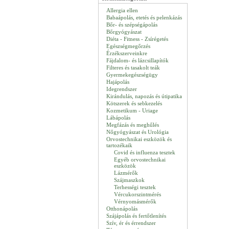
Allergia ellen
Babaápolás, etetés és pelenkázás
Bőr- és szépségápolás
Bőrgyógyászat
Diéta - Fitness - Zsírégetés
Egészségmegőrzés
Érzékszerveinkre
Fájdalom- és lázcsillapítók
Filteres és tasakolt teák
Gyermekegészségügy
Hajápolás
Idegrendszer
Kirándulás, napozás és útipatika
Kötszerek és sebkezelés
Kozmetikum - Uriage
Lábápolás
Megfázás és meghűlés
Nőgyógyászat és Urológia
Orvostechnikai eszközök és
tartozékaik
Covid és influenza tesztek
Egyéb orvostechnikai
eszközök
Lázmérők
Szájmaszkok
Terhességi tesztek
Vércukorszintmérés
Vérnyomásmérők
Otthonápolás
Szájápolás és fertőtlenítés
Szív, ér és érrendszer