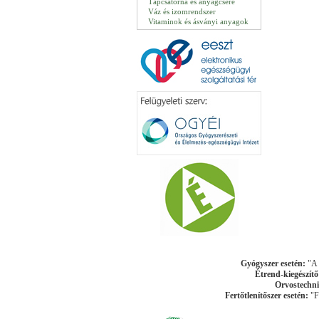
Tápcsatorna és anyagcsere
Váz és izomrendszer
Vitaminok és ásványi anyagok
Gyógyszer esetén:
"A k
Étrend-kiegészítő
Orvostechni
Fertőtlenítőszer esetén:
"Fe