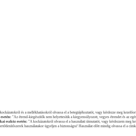
ockázatokról és a mellékhatásokról olvassa el a betegtájékoztatót, vagy kérdezze meg kezelőor
 esetén:
"Az étrend-kiegészítők nem helyettesítik a kiegyensúlyozott, vegyes étrendet és az egé
kai eszköz esetén:
"A kockázatokról olvassa el a használati útmutatót, vagy kérdezzem meg ke
rtőtlenítőszerek használatakor ügyeljen a biztonságra! Használat előtt mindig olvassa el a címké