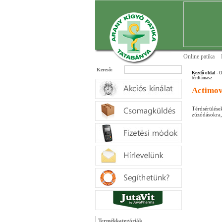
Online patika
Keresõ:
Kezdõ oldal
- O
térdtámasz
Actimov
Térdsérülé
zúzódásokra,
Termékkategóriák