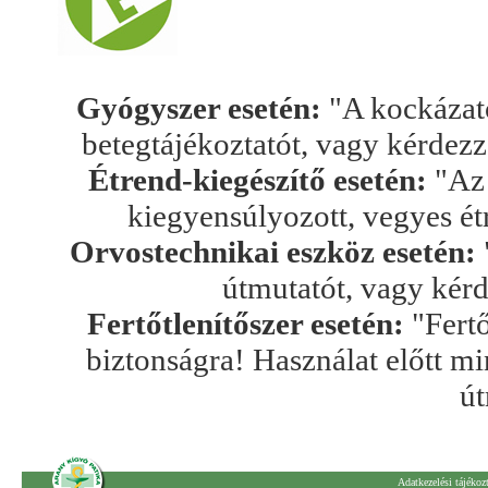
Gyógyszer esetén:
"A kockázato
betegtájékoztatót, vagy kérdez
Étrend-kiegészítő esetén:
"Az 
kiegyensúlyozott, vegyes ét
Orvostechnikai eszköz esetén:
útmutatót, vagy kér
Fertőtlenítőszer esetén:
"Fertő
biztonságra! Használat előtt mi
út
Adatkezelési tájékoz