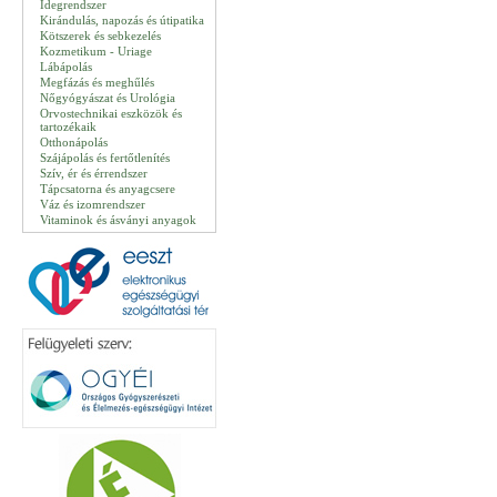
Idegrendszer
Kirándulás, napozás és útipatika
Kötszerek és sebkezelés
Kozmetikum - Uriage
Lábápolás
Megfázás és meghűlés
Nőgyógyászat és Urológia
Orvostechnikai eszközök és
tartozékaik
Otthonápolás
Szájápolás és fertőtlenítés
Szív, ér és érrendszer
Tápcsatorna és anyagcsere
Váz és izomrendszer
Vitaminok és ásványi anyagok