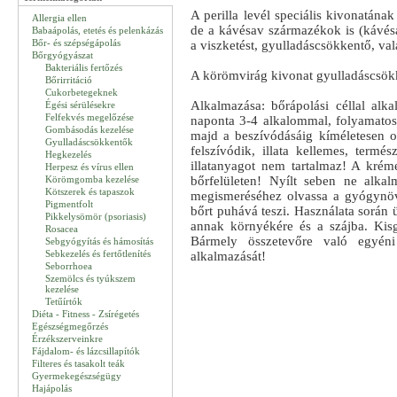
A perilla levél speciális kivonatána
Allergia ellen
de a kávésav származékok is (kávésav
Babaápolás, etetés és pelenkázás
Bőr- és szépségápolás
a viszketést, gyulladáscsökkentő, vala
Bőrgyógyászat
Bakteriális fertőzés
A körömvirág kivonat gyulladáscsökk
Bőrirritáció
Cukorbetegeknek
Alkalmazása: bőrápolási céllal alka
Égési sérülésekre
Felfekvés megelőzése
naponta 3-4 alkalommal, folyamatos
Gombásodás kezelése
majd a beszívódásáig kíméletesen os
Gyulladáscsökkentők
felszívódik, illata kellemes, termé
Hegkezelés
illatanyagot nem tartalmaz! A kréme
Herpesz és vírus ellen
Körömgomba kezelése
bőrfelületen! Nyílt seben ne alk
Kötszerek és tapaszok
megismeréséhez olvassa a gyógynöv
Pigmentfolt
bőrt puhává teszi. Használata során 
Pikkelysömör (psoriasis)
annak környékére és a szájba. Kis
Rosacea
Bármely összetevőre való egyéni
Sebgyógyítás és hámosítás
Sebkezelés és fertőtlenítés
alkalmazását!
Seborrhoea
Szemölcs és tyúkszem
kezelése
Tetűírtók
Diéta - Fitness - Zsírégetés
Egészségmegőrzés
Érzékszerveinkre
Fájdalom- és lázcsillapítók
Filteres és tasakolt teák
Gyermekegészségügy
Hajápolás