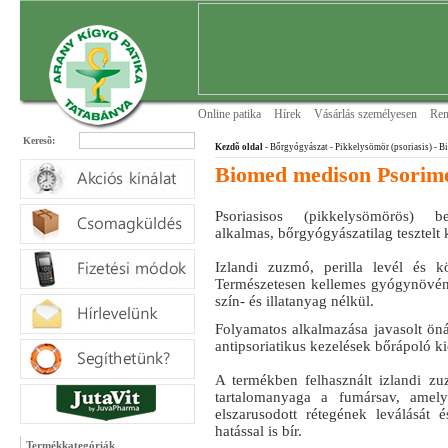
Online patika
Hírek
Vásárlás személyesen
Ren
Keresõ:
Kezdõ oldal
- Bőrgyógyászat
- Pikkelysömör (psoriasis)
- B
Biomed medison Psorim
Psoriasisos (pikkelysömörös) b
alkalmas, bőrgyógyászatilag tesztel
Izlandi zuzmó, perilla levél és kö
Természetesen kellemes gyógynövény 
szín- és illatanyag nélkül.
Folyamatos alkalmazása javasolt ön
antipsoriatikus kezelések bőrápoló ki
A termékben felhasznált izlandi zu
tartalomanyaga a fumársav, amely
elszarusodott rétegének leválását 
hatással is bír.
Termékkategóriák