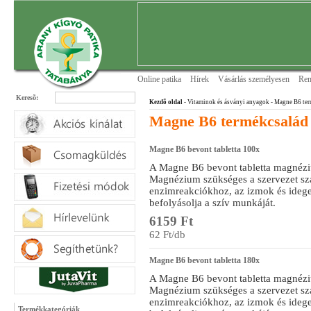
Online patika
Hírek
Vásárlás személyesen
Ren
Keresõ:
Kezdõ oldal
- Vitaminok és ásványi anyagok
- Magne B6 ter
Magne B6 termékcsalád
Magne B6 bevont tabletta 100x
A Magne B6 bevont tabletta magnézi
Magnézium szükséges a szervezet sz
enzimreakciókhoz, az izmok és ide
befolyásolja a szív munkáját.
6159 Ft
62 Ft/db
Magne B6 bevont tabletta 180x
A Magne B6 bevont tabletta magnézi
Magnézium szükséges a szervezet sz
enzimreakciókhoz, az izmok és ide
Termékkategóriák