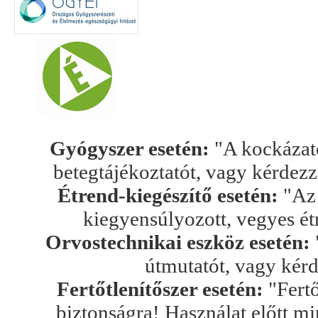
Gyógyszer esetén:
"A kockázato
betegtájékoztatót, vagy kérdez
Étrend-kiegészítő esetén:
"Az 
kiegyensúlyozott, vegyes ét
Orvostechnikai eszköz esetén:
útmutatót, vagy kér
Fertőtlenítőszer esetén:
"Fertő
biztonságra! Használat előtt mi