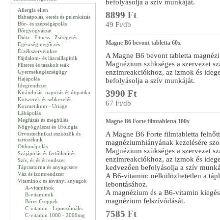
befolyásolja a szív munkáját.
Allergia ellen
8899 Ft
Babaápolás, etetés és pelenkázás
Bőr- és szépségápolás
49 Ft/db
Bőrgyógyászat
Diéta - Fitness - Zsírégetés
Magne B6 bevont tabletta 60x
Egészségmegőrzés
Érzékszerveinkre
A Magne B6 bevont tabletta magnézi
Fájdalom- és lázcsillapítók
Magnézium szükséges a szervezet sz
Filteres és tasakolt teák
enzimreakciókhoz, az izmok és ide
Gyermekegészségügy
Hajápolás
befolyásolja a szív munkáját.
Idegrendszer
3990 Ft
Kirándulás, napozás és útipatika
Kötszerek és sebkezelés
67 Ft/db
Kozmetikum - Uriage
Lábápolás
Megfázás és meghűlés
Magne B6 Forte filmtabletta 100x
Nőgyógyászat és Urológia
A Magne B6 Forte filmtabletta felnőtt
Orvostechnikai eszközök és
tartozékaik
magnéziumhiányának kezelésére szol
Otthonápolás
Magnézium szükséges a szervezet sz
Szájápolás és fertőtlenítés
enzimreakciókhoz, az izmok és ideg
Szív, ér és érrendszer
kedvezően befolyásolja a szív munká
Tápcsatorna és anyagcsere
Váz és izomrendszer
A B6-vitamin: nélkülözhetetlen a táp
Vitaminok és ásványi anyagok
lebontásához.
A-vitaminok
A magnézium és a B6-vitamin kiegészí
B-vitaminok
magnézium felszívódását.
Béres Cseppek
C-vitamin - Liposzómális
7585 Ft
C-vitamin 1000 - 2000mg