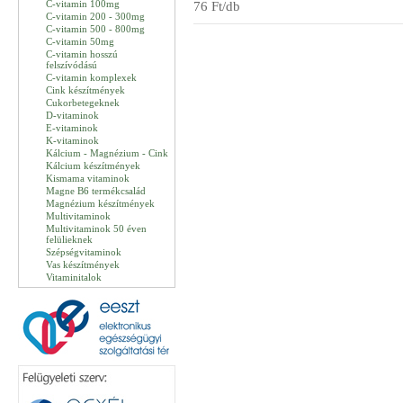
C-vitamin 100mg
76 Ft/db
C-vitamin 200 - 300mg
C-vitamin 500 - 800mg
C-vitamin 50mg
C-vitamin hosszú
felszívódású
C-vitamin komplexek
Cink készítmények
Cukorbetegeknek
D-vitaminok
E-vitaminok
K-vitaminok
Kálcium - Magnézium - Cink
Kálcium készítmények
Kismama vitaminok
Magne B6 termékcsalád
Magnézium készítmények
Multivitaminok
Multivitaminok 50 éven
felülieknek
Szépségvitaminok
Vas készítmények
Vitaminitalok