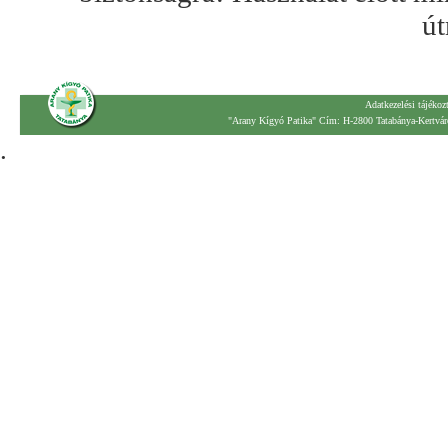
út
Adatkezelési tájékoz
"Arany Kígyó Patika" Cím: H-2800 Tatabánya-Kertváro
.