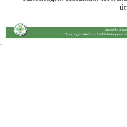
út
Adatkezelési tájékoz
"Arany Kígyó Patika" Cím: H-2800 Tatabánya-Kertváro
.