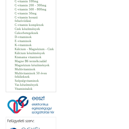
C-vitamin 100mg
C-vitamin 200 - 300mg
C-vitamin 500 - 800mg
C-vitamin 50mg
C-vitamin hosszú
felszívódású
C-vitamin komplexek
Cink készítmények
Cukorbetegeknek
D-vitaminok
E-vitaminok
K-vitaminok
Kálcium - Magnézium - Cink
Kálcium készítmények
Kismama vitaminok
Magne B6 termékcsalád
Magnézium készítmények
Multivitaminok
Multivitaminok 50 éven
felülieknek
Szépségvitaminok
Vas készítmények
Vitaminitalok