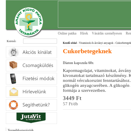
Online patika
Hírek
Vásárlás személyesen
Ren
Keresõ:
Kezdõ oldal
- Vitaminok és ásványi anyagok
- Cukorbetege
Cukorbetegeknek
Diaton kapszula 60x
Kapormagolajat, vitaminokat, ásván
kivonatokat tartalmazó készítmény. 
normál vércukorszint fenntartásához.
glikogén anyagcserében. A glikogén a
formája a szervezetben.
3449 Ft
57 Ft/db
Termékkategóriák