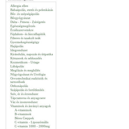
Allergia ellen
Babaápolás, etetés és pelenkázás
Bőr- és szépségápolás
Bőrgyógyászat
Diéta - Fitness - Zsírégetés
Egészségmegőrzés
Érzékszerveinkre
Fájdalom- és lázcsillapítók
Filteres és tasakolt teák
Gyermekegészségügy
Hajápolás
Idegrendszer
Kirándulás, napozás és útipatika
Kötszerek és sebkezelés
Kozmetikum - Uriage
Lábápolás
Megfázás és meghűlés
Nőgyógyászat és Urológia
Orvostechnikai eszközök és
tartozékaik
Otthonápolás
Szájápolás és fertőtlenítés
Szív, ér és érrendszer
Tápcsatorna és anyagcsere
Váz és izomrendszer
Vitaminok és ásványi anyagok
A-vitaminok
B-vitaminok
Béres Cseppek
C-vitamin - Liposzómális
C-vitamin 1000 - 2000mg