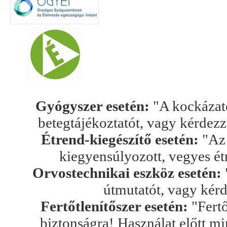
Gyógyszer esetén:
"A kockázato
betegtájékoztatót, vagy kérdez
Étrend-kiegészítő esetén:
"Az 
kiegyensúlyozott, vegyes ét
Orvostechnikai eszköz esetén:
útmutatót, vagy kér
Fertőtlenítőszer esetén:
"Fertő
biztonságra! Használat előtt mi