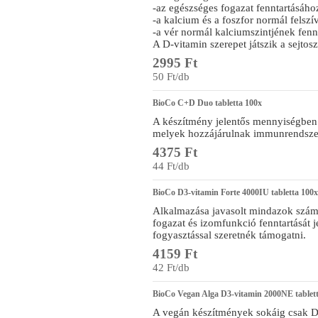
-az egészséges fogazat fenntartásáho
-a kalcium és a foszfor normál felsz
-a vér normál kalciumszintjének fenn
A D-vitamin szerepet játszik a sejtos
2995 Ft
50 Ft/db
BioCo C+D Duo tabletta 100x
A készítmény jelentős mennyiségben 
melyek hozzájárulnak immunrendsz
4375 Ft
44 Ft/db
BioCo D3-vitamin Forte 4000IU tabletta 100x
Alkalmazása javasolt mindazok számá
fogazat és izomfunkció fenntartását
fogyasztással szeretnék támogatni.
4159 Ft
42 Ft/db
BioCo Vegan Alga D3-vitamin 2000NE tablet
A vegán készítmények sokáig csak D