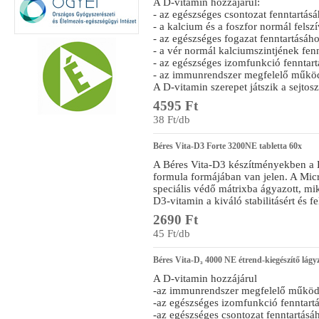
A D-vitamin hozzájárul:
- az egészséges csontozat fenntartásá
- a kalcium és a foszfor normál fels
- az egészséges fogazat fenntartásáho
- a vér normál kalciumszintjének fen
- az egészséges izomfunkció fenntart
- az immunrendszer megfelelő műkö
A D-vitamin szerepet játszik a sejtos
4595 Ft
38 Ft/db
Béres Vita-D3 Forte 3200NE tabletta 60x
A Béres Vita-D3 készítményekben a 
formula formájában van jelen. A Mic
speciális védő mátrixba ágyazott, mik
D3-vitamin a kiváló stabilitásért és fe
2690 Ft
45 Ft/db
Béres Vita-D₃ 4000 NE étrend-kiegészítő lágyz
A D-vitamin hozzájárul
-az immunrendszer megfelelő működ
-az egészséges izomfunkció fenntart
-az egészséges csontozat fenntartásá