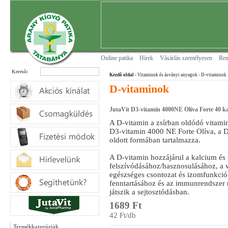
Online patika
Hírek
Vásárlás személyesen
Ren
Keresõ:
Kezdõ oldal
- Vitaminok és ásványi anyagok
- D-vitaminok
D-vitaminok
JutaVit D3-vitamin 4000NE Olíva Forte 40 k
A D-vitamin a zsírban oldódó vitamin
D3-vitamin 4000 NE Forte Olíva, a D-
oldott formában tartalmazza.
A D-vitamin hozzájárul a kalcium és
felszívódásához/hasznosulásához, a v
egészséges csontozat és izomfunkció
fenntartásához és az immunrendszer
játszik a sejtosztódásban.
1689 Ft
42 Ft/db
Termékkategóriák