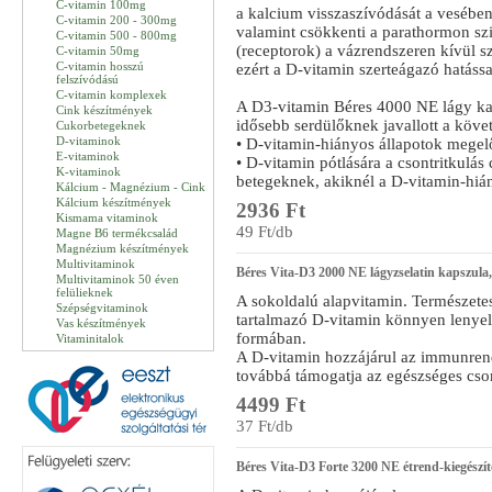
C-vitamin 100mg
a kalcium visszaszívódását a vesében
C-vitamin 200 - 300mg
valamint csökkenti a parathormon szin
C-vitamin 500 - 800mg
(receptorok) a vázrendszeren kívül 
C-vitamin 50mg
C-vitamin hosszú
ezért a D‑vitamin szerteágazó hatáss
felszívódású
C-vitamin komplexek
A D3-vitamin Béres 4000 NE lágy kap
Cink készítmények
idősebb serdülőknek javallott a köve
Cukorbetegeknek
D-vitaminok
• D‑vitamin-hiányos állapotok megelő
E-vitaminok
• D-vitamin pótlására a csontritkulás
K-vitaminok
betegeknek, akiknél a D-vitamin-hián
Kálcium - Magnézium - Cink
Kálcium készítmények
2936 Ft
Kismama vitaminok
49 Ft/db
Magne B6 termékcsalád
Magnézium készítmények
Multivitaminok
Béres Vita-D3 2000 NE lágyzselatin kapszula
Multivitaminok 50 éven
felülieknek
A sokoldalú alapvitamin. Természetes
Szépségvitaminok
tartalmazó D-vitamin könnyen lenyel
Vas készítmények
formában.
Vitaminitalok
A D-vitamin hozzájárul az immunre
továbbá támogatja az egészséges cson
4499 Ft
37 Ft/db
Béres Vita-D3 Forte 3200 NE étrend-kiegészít