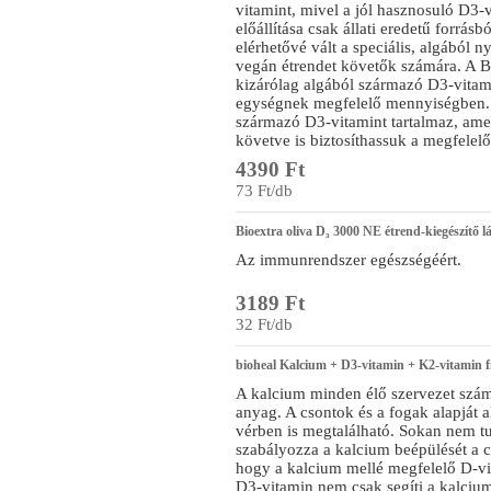
vitamint, mivel a jól hasznosuló D3
előállítása csak állati eredetű forrásb
elérhetővé vált a speciális, algából n
vegán étrendet követők számára. 
kizárólag algából származó D3-vitam
egységnek megfelelő mennyiségben. A
származó D3-vitamint tartalmaz, ame
követve is biztosíthassuk a megfelelő
4390 Ft
73 Ft/db
Bioextra oliva D₃ 3000 NE étrend-kiegészítő l
Az immunrendszer egészségéért.
3189 Ft
32 Ft/db
bioheal Kalcium + D3-vitamin + K2-vitamin f
A kalcium minden élő szervezet szám
anyag. A csontok és a fogak alapját a
vérben is megtalálható. Sokan nem t
szabályozza a kalcium beépülését a c
hogy a kalcium mellé megfelelő D-vi
D3-vitamin nem csak segíti a kalcium