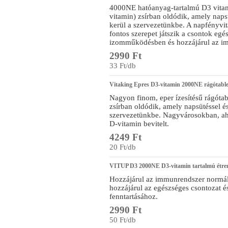
4000NE hatóanyag-tartalmú D3 vitam
vitamin) zsírban oldódik, amely naps
kerül a szervezetünkbe. A napfényvi
fontos szerepet játszik a csontok eg
izomműködésben és hozzájárul az i
2990 Ft
33 Ft/db
Vitaking Epres D3-vitamin 2000NE rágótable
Nagyon finom, eper ízesítésű rágótab
zsírban oldódik, amely napsütéssel és
szervezetünkbe. Nagyvárosokban, aho
D-vitamin bevitelt.
4249 Ft
20 Ft/db
VITUP D3 2000NE D3-vitamin tartalmú étren
Hozzájárul az immunrendszer normá
hozzájárul az egészséges csontozat 
fenntartásához.
2990 Ft
50 Ft/db