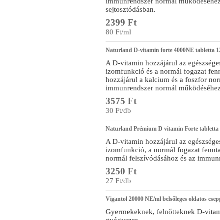
immunrendszer normál működéséhez. 
sejtosztódásban.
2399 Ft
80 Ft/ml
Naturland D-vitamin forte 4000NE tabletta 1
A D-vitamin hozzájárul az egészsége
izomfunkció és a normál fogazat fen
hozzájárul a kalcium és a foszfor no
immunrendszer normál működéséhez
3575 Ft
30 Ft/db
Naturland Prémium D vitamin Forte tabletta
A D-vitamin hozzájárul az egészsége
izomfunkció, a normál fogazat fennta
normál felszívódásához és az immu
3250 Ft
27 Ft/db
Vigantol 20000 NE/ml belsőleges oldatos cse
Gyermekeknek, felnőtteknek D-vitam