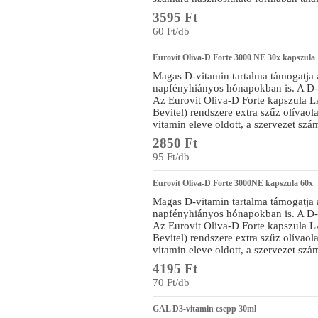
3595 Ft
60 Ft/db
Eurovit Oliva-D Forte 3000 NE 30x kapszula
Magas D-vitamin tartalma támogatja a
napfényhiányos hónapokban is. A D-v
Az Eurovit Oliva-D Forte kapszula 
Bevitel) rendszere extra szűz olívaol
vitamin eleve oldott, a szervezet szá
2850 Ft
95 Ft/db
Eurovit Oliva-D Forte 3000NE kapszula 60x
Magas D-vitamin tartalma támogatja a
napfényhiányos hónapokban is. A D-v
Az Eurovit Oliva-D Forte kapszula 
Bevitel) rendszere extra szűz olívaol
vitamin eleve oldott, a szervezet szá
4195 Ft
70 Ft/db
GAL D3-vitamin csepp 30ml