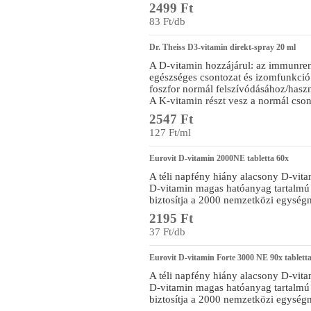
2499 Ft
83 Ft/db
Dr. Theiss D3-vitamin direkt-spray 20 ml
A D-vitamin hozzájárul: az immunre
egészséges csontozat és izomfunkció 
foszfor normál felszívódásához/hasz
A K-vitamin részt vesz a normál cson
2547 Ft
127 Ft/ml
Eurovit D-vitamin 2000NE tabletta 60x
A téli napfény hiány alacsony D-vita
D-vitamin magas hatóanyag tartalmú 
biztosítja a 2000 nemzetközi egységn
2195 Ft
37 Ft/db
Eurovit D-vitamin Forte 3000 NE 90x tablett
A téli napfény hiány alacsony D-vita
D-vitamin magas hatóanyag tartalmú 
biztosítja a 2000 nemzetközi egységn