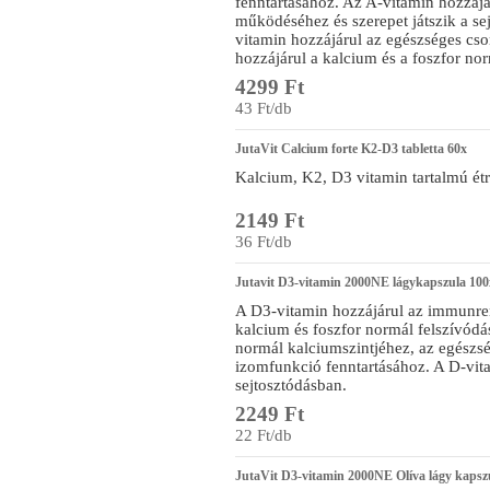
fenntartásához. Az A-vitamin hozzáj
működéséhez és szerepet játszik a se
vitamin hozzájárul az egészséges cso
hozzájárul a kalcium és a foszfor no
4299 Ft
43 Ft/db
JutaVit Calcium forte K2-D3 tabletta 60x
Kalcium, K2, D3 vitamin tartalmú ét
2149 Ft
36 Ft/db
Jutavit D3-vitamin 2000NE lágykapszula 100
A D3-vitamin hozzájárul az immunr
kalcium és foszfor normál felszívód
normál kalciumszintjéhez, az egészsé
izomfunkció fenntartásához. A D-vita
sejtosztódásban.
2249 Ft
22 Ft/db
JutaVit D3-vitamin 2000NE Olíva lágy kapsz