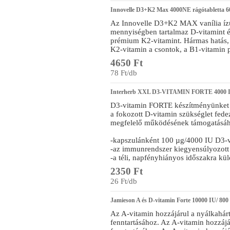
Innovelle D3+K2 Max 4000NE rágótabletta 6
Az Innovelle D3+K2 MAX vanília ízű
mennyiségben tartalmaz D-vitamint és
prémium K2-vitamint. Hármas hatás, 
K2-vitamin a csontok, a B1-vitamin 
4650 Ft
78 Ft/db
Interherb XXL D3-VITAMIN FORTE 4000 I
D3-vitamin FORTE készítményünket 
a fokozott D-vitamin szükséglet fed
megfelelő működésének támogatásához
-kapszulánként 100 µg/4000 IU D3-v
-az immunrendszer kiegyensúlyozott
-a téli, napfényhiányos időszakra kül
2350 Ft
26 Ft/db
Jamieson A és D-vitamin Forte 10000 IU/ 800
Az A-vitamin hozzájárul a nyálkahár
fenntartásához. Az A-vitamin hozzájá