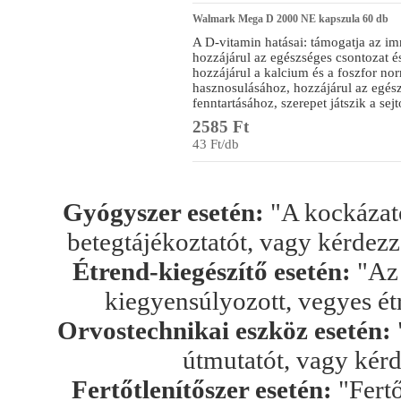
Walmark Mega D 2000 NE kapszula 60 db
A D-vitamin hatásai: támogatja az 
hozzájárul az egészséges csontozat é
hozzájárul a kalcium és a foszfor no
hasznosulásához, hozzájárul az egés
fenntartásához, szerepet játszik a se
2585 Ft
43 Ft/db
Gyógyszer esetén:
"A kockázato
betegtájékoztatót, vagy kérdez
Étrend-kiegészítő esetén:
"Az 
kiegyensúlyozott, vegyes ét
Orvostechnikai eszköz esetén:
útmutatót, vagy kér
Fertőtlenítőszer esetén:
"Fertő