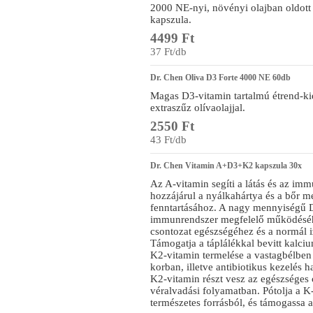
2000 NE-nyi, növényi olajban oldott 
kapszula.
4499 Ft
37 Ft/db
Dr. Chen Oliva D3 Forte 4000 NE 60db
Magas D3-vitamin tartalmú étrend-kie
extraszűz olívaolajjal.
2550 Ft
43 Ft/db
Dr. Chen Vitamin A+D3+K2 kapszula 30x
Az A-vitamin segíti a látás és az i
hozzájárul a nyálkahártya és a bőr m
fenntartásához. A nagy mennyiségű D
immunrendszer megfelelő működéséhe
csontozat egészségéhez és a normál 
Támogatja a táplálékkal bevitt kalciu
K2-vitamin termelése a vastagbélben 
korban, illetve antibiotikus kezelés 
K2-vitamin részt vesz az egészséges 
véralvadási folyamatban. Pótolja a K
természetes forrásból, és támogassa 