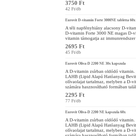
3750 Ft
42 Ft/db
Eurovit D-vitamin Forte 3000NE tabletta 60x
A téli napfényhiány alacsony D-vitam
D-vitamin Forte 3000 NE magas D-vi
vitamin támogatja az immunrendszer
2695 Ft
45 Ft/db
Eurovit Oliva-D 2200 NE 30x kapszula
A D-vitamin zsírban oldódó vitamin.
LAHB (Lipid Alapú Hatóanyag Bevite
olívaolajat tartalmaz, melyben a D-vi
számára hasznosítható formában talá
2295 Ft
77 Ft/db
Eurovit Oliva-D 2200 NE kapszula 60x
A D-vitamin zsírban oldódó vitamin.
LAHB (Lipid Alapú Hatóanyag Bevite
olívaolajat tartalmaz, melyben a D-vi
számára hasznosítható formában talá