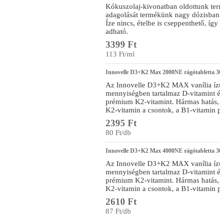
Kókuszolaj-kivonatban oldottunk ter
adagolását termékünk nagy dózisban, 
Íze nincs, ételbe is cseppenthető, í
adható.
3399 Ft
113 Ft/ml
Innovelle D3+K2 Max 2000NE rágótabletta 3
Az Innovelle D3+K2 MAX vanília ízű
mennyiségben tartalmaz D-vitamint és
prémium K2-vitamint. Hármas hatás, 
K2-vitamin a csontok, a B1-vitamin 
2395 Ft
80 Ft/db
Innovelle D3+K2 Max 4000NE rágótabletta 3
Az Innovelle D3+K2 MAX vanília ízű
mennyiségben tartalmaz D-vitamint és
prémium K2-vitamint. Hármas hatás, 
K2-vitamin a csontok, a B1-vitamin 
2610 Ft
87 Ft/db