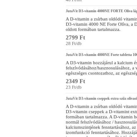
JutaVit D3-vitamin 4000NE FORTE Olíva lá
A D-vitamin a zsírban oldódó vitamin
D3-vitamin 4000 NE Forte Olíva, a D-
oldott formában tartalmazza.
2799 Ft
28 Ft/db
JutaVit D3-vitamin 4000NE Forte tabletta 10
A D3-vitamin hozzájárul a kalcium é
felszívódásához/hasznosulásához, a 
egészséges csontozathoz, az egészsé
2349 Ft
23 Ft/db
JutaVit D3-vitamin cseppek extra szűz olivao
A D-vitamin a zsírban oldódó vitamin
D3-vitamin cseppek a D-vitamint extr
formában tartalmazza. A D-vitamin ho
normál felszívódásához / hasznosulá
kalciumszintjének fenntartásához, az
izomfunkció fenntartásához. Hozzájár