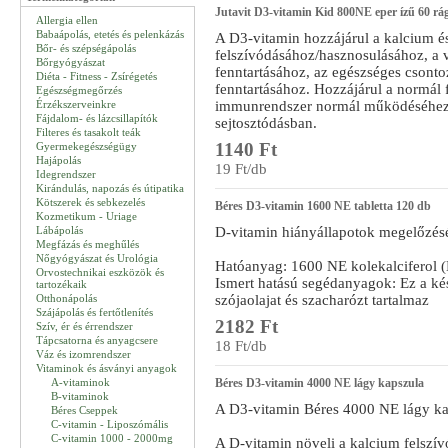
Jutavit D3-vitamin Kid 800NE eper ízű 60 rág
Allergia ellen
Babaápolás, etetés és pelenkázás
A D3-vitamin hozzájárul a kalcium é
Bőr- és szépségápolás
felszívódásához/hasznosulásához, a 
Bőrgyógyászat
fenntartásához, az egészséges csonto
Diéta - Fitness - Zsírégetés
fenntartásához. Hozzájárul a normál 
Egészségmegőrzés
Érzékszerveinkre
immunrendszer normál működéséhez. 
Fájdalom- és lázcsillapítók
sejtosztódásban.
Filteres és tasakolt teák
1140 Ft
Gyermekegészségügy
Hajápolás
19 Ft/db
Idegrendszer
Kirándulás, napozás és útipatika
Kötszerek és sebkezelés
Béres D3-vitamin 1600 NE tabletta 120 db
Kozmetikum - Uriage
Lábápolás
D-vitamin hiányállapotok megelőzésé
Megfázás és meghűlés
Nőgyógyászat és Urológia
Hatóanyag: 1600 NE kolekalciferol (
Orvostechnikai eszközök és
Ismert hatású segédanyagok: Ez a ké
tartozékaik
Otthonápolás
szójaolajat és szacharózt tartalmaz
Szájápolás és fertőtlenítés
2182 Ft
Szív, ér és érrendszer
Tápcsatorna és anyagcsere
18 Ft/db
Váz és izomrendszer
Vitaminok és ásványi anyagok
A-vitaminok
Béres D3-vitamin 4000 NE lágy kapszula
B-vitaminok
A D3-vitamin Béres 4000 NE lágy ka
Béres Cseppek
C-vitamin - Liposzómális
C-vitamin 1000 - 2000mg
A D‑vitamin növeli a kalcium felszív