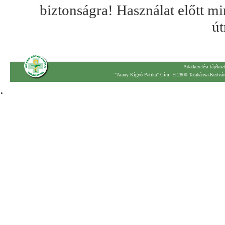
biztonságra! Használat előtt mi
út
Adatkezelési tájékoz
"Arany Kígyó Patika" Cím: H-2800 Tatabánya-Kertváro
.