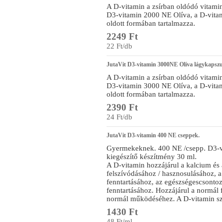
A D-vitamin a zsírban oldódó vitamin
D3-vitamin 2000 NE Olíva, a D-vitam
oldott formában tartalmazza.
2249 Ft
22 Ft/db
JutaVit D3-vitamin 3000NE Olíva lágykapszu
A D-vitamin a zsírban oldódó vitamin
D3-vitamin 3000 NE Olíva, a D-vitam
oldott formában tartalmazza.
2390 Ft
24 Ft/db
JutaVit D3-vitamin 400 NE cseppek.
Gyermekeknek. 400 NE /csepp. D3-vi
kiegészítő készítmény 30 ml.
A D-vitamin hozzájárul a kalcium és 
felszívódásához / hasznosulásához, 
fenntartásához, az egészségescsonto
fenntartásához. Hozzájárul a normál
normál működéséhez. A D-vitamin sze
1430 Ft
48 Ft/ml