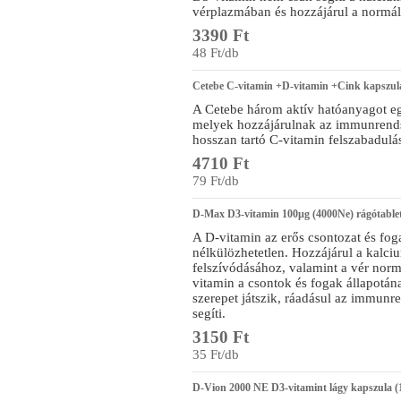
vérplazmában és hozzájárul a normál
3390 Ft
48 Ft/db
Cetebe C-vitamin +D-vitamin +Cink kapszul
A Cetebe három aktív hatóanyagot eg
melyek hozzájárulnak az immunrend
hosszan tartó C-vitamin felszabadulás
4710 Ft
79 Ft/db
D-Max D3-vitamin 100µg (4000Ne) rágótablet
A D-vitamin az erős csontozat és fog
nélkülözhetetlen. Hozzájárul a kalci
felszívódásához, valamint a vér norm
vitamin a csontok és fogak állapotána
szerepet játszik, ráadásul az immunr
segíti.
3150 Ft
35 Ft/db
D-Vion 2000 NE D3-vitamint lágy kapszula (