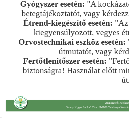
Gyógyszer esetén:
"A kockázato
betegtájékoztatót, vagy kérdez
Étrend-kiegészítő esetén:
"Az 
kiegyensúlyozott, vegyes ét
Orvostechnikai eszköz esetén:
útmutatót, vagy kér
Fertőtlenítőszer esetén:
"Fertő
biztonságra! Használat előtt mi
út
Adatkezelési tájékoz
"Arany Kígyó Patika" Cím: H-2800 Tatabánya-Kertváro
.