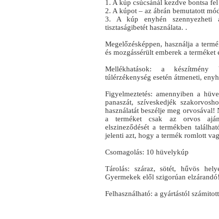
1. A kúp csúcsánál kezdve bontsa fel a
2. A kúpot – az ábrán bemutatott mó
3. A kúp enyhén szennyezheti a
tisztaságibetét használata. .
Megelőzésképpen, használja a termék
és mozgássérült emberek a terméket 
Mellékhatások: a készítmény 
túlérzékenység esetén átmeneti, enyh
Figyelmeztetés: amennyiben a hüv
panaszát, szíveskedjék szakorvos
használatát beszélje meg orvosával! 
a terméket csak az orvos ajánl
elszineződését a termékben találh
jelenti azt, hogy a termék romlott va
Csomagolás: 10 hüvelykúp
Tárolás: száraz, sötét, hűvös hel
Gyermekek elől szigorúan elzárandó
Felhasználható: a gyártástól számitot