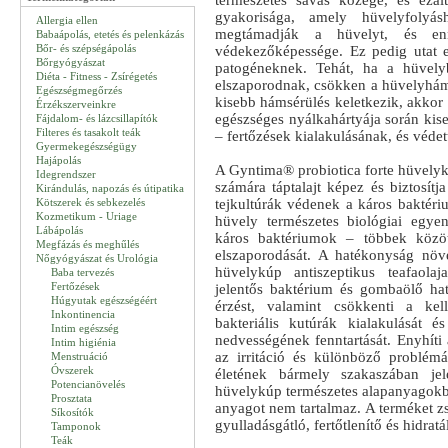
természetes savas közege, és ezál
gyakorisága, amely hüvelyfolyás
Allergia ellen
megtámadják a hüvelyt, és en
Babaápolás, etetés és pelenkázás
Bőr- és szépségápolás
védekezőképessége. Ez pedig utat 
Bőrgyógyászat
patogéneknek. Tehát, ha a hüvely
Diéta - Fitness - Zsírégetés
elszaporodnak, csökken a hüvelyhám 
Egészségmegőrzés
kisebb hámsérülés keletkezik, akkor
Érzékszerveinkre
egészséges nyálkahártyája során kise
Fájdalom- és lázcsillapítók
Filteres és tasakolt teák
– fertőzések kialakulásának, és védet
Gyermekegészségügy
Hajápolás
A Gyntima® probiotica forte hüvelykú
Idegrendszer
számára táptalajt képez és biztosítj
Kirándulás, napozás és útipatika
Kötszerek és sebkezelés
tejkultúrák védenek a káros baktériu
Kozmetikum - Uriage
hüvely természetes biológiai egye
Lábápolás
káros baktériumok – többek közö
Megfázás és meghűlés
elszaporodását. A hatékonyság növ
Nőgyógyászat és Urológia
hüvelykúp antiszeptikus teafaolaj
Baba tervezés
Fertőzések
jelentős baktérium és gombaölő hat
Húgyutak egészségéért
érzést, valamint csökkenti a kell
Inkontinencia
bakteriális kutúrák kialakulását 
Intim egészség
nedvességének fenntartását. Enyhíti 
Intim higiénia
az irritáció és különböző problém
Menstruáció
Óvszerek
életének bármely szakaszában jel
Potencianövelés
hüvelykúp természetes alapanyagokbó
Prosztata
anyagot nem tartalmaz. A terméket zs
Síkosítók
gyulladásgátló, fertőtlenítő és hidratá
Tamponok
Teák