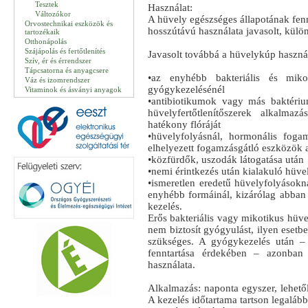
Tesztek
Használat:
Változókor
A hüvely egészséges állapotának fenn
Orvostechnikai eszközök és
hosszútávú használata javasolt, külö
tartozékaik
Otthonápolás
Szájápolás és fertőtlenítés
Javasolt továbbá a hüvelykúp használ
Szív, ér és érrendszer
Tápcsatorna és anyagcsere
•az enyhébb bakteriális és miko
Váz és izomrendszer
gyógykezelésénél
Vitaminok és ásványi anyagok
•antibiotikumok vagy más baktériu
hüvelyfertőtlenítőszerek alkalmaz
hatékony flóráját
•hüvelyfolyásnál, hormonális foga
elhelyezett fogamzásgátló eszközök 
•közfürdők, uszodák látogatása után
•nemi érintkezés után kialakuló hüve
•ismeretlen eredetű hüvelyfolyásokná
enyhébb formáinál, kizárólag abban
kezelés.
Erős bakteriális vagy mikotikus hüv
nem biztosít gyógyulást, ilyen esetbe
szükséges. A gyógykezelés után –
fenntartása érdekében – azonban 
használata.
Alkalmazás: naponta egyszer, lehetőle
A kezelés időtartama tartson legaláb