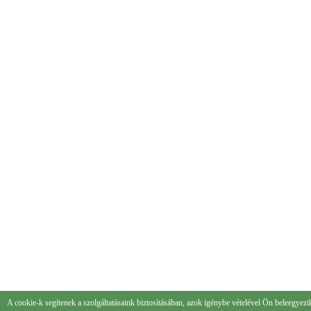
A cookie-k segítenek a szolgáltatásaink biztosításában, azok igénybe vételével Ön beleegyezi