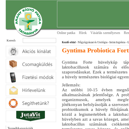
Online patika
Hírek
Vásárlás személyesen
Ren
Keresõ:
Kezdõ oldal
- Nőgyógyászat és Urológia
- Intim higiénia
- G
Gyntima Probiotica For
Gyntima Forte hüvelykúp táp
laktobacillusok számára és elős
szaporodásukat. Ezek a természetes t
a hüvely természetes biológiai egyen
Jellemzés:
Az utóbbi 10-15 évben megnőt
alkalmazásának jelentősége. A pro
organizmusok, amelyek megfe
jótékonyan befolyásolják a szervezet 
probiotikumok a hüvely flórájának
közül a legismertebbek a laktobacil
hüvelyben azt a savas közeget, amel
laktobacillus számának csökken
Termékkategóriák