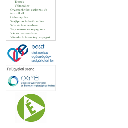
Tesztek
Változókor
Orvostechnikai eszközök és
tartozékaik
Otthonápolás
Szájápolás és fertőtlenítés
Szív, ér és érrendszer
Tápcsatorna és anyagcsere
Váz és izomrendszer
Vitaminok és ásványi anyagok