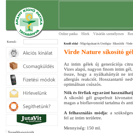
Online patika
Hírek
Vásárlás személyesen
Ren
Keresõ:
Kezdõ oldal
- Nőgyógyászat és Urológia
- Síkosítók
- Virde
Virde Nature síkosító gé
Az intim gélek új generációja citru
Vizes alapú, nagyon finom intim gél, 
össze, hogy a nyálkahártyát ne irr
allergiás reakciót. Hosszantartó ne
optimálisan csúszós.
Nők és férfiak egyaránt használhat
A síkosító gél grapefruit kivonato
magas a bioflavonoid tartalma és ant
A felhasználás módja
: a szüksége
fel az intim területre.
Mennyiség: 150 ml.
Termékkategóriák