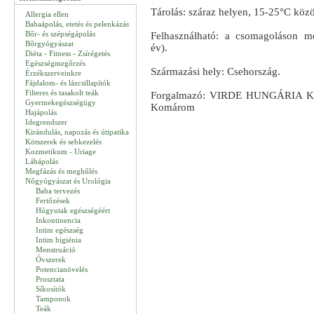
Tárolás: száraz helyen, 15-25°C közö
Allergia ellen
Babaápolás, etetés és pelenkázás
Bőr- és szépségápolás
Felhasználható: a csomagoláson me
Bőrgyógyászat
év).
Diéta - Fitness - Zsírégetés
Egészségmegőrzés
Származási hely: Csehország.
Érzékszerveinkre
Fájdalom- és lázcsillapítók
Filteres és tasakolt teák
Forgalmazó: VIRDE HUNGÁRIA Kft
Gyermekegészségügy
Komárom
Hajápolás
Idegrendszer
Kirándulás, napozás és útipatika
Kötszerek és sebkezelés
Kozmetikum - Uriage
Lábápolás
Megfázás és meghűlés
Nőgyógyászat és Urológia
Baba tervezés
Fertőzések
Húgyutak egészségéért
Inkontinencia
Intim egészség
Intim higiénia
Menstruáció
Óvszerek
Potencianövelés
Prosztata
Síkosítók
Tamponok
Teák