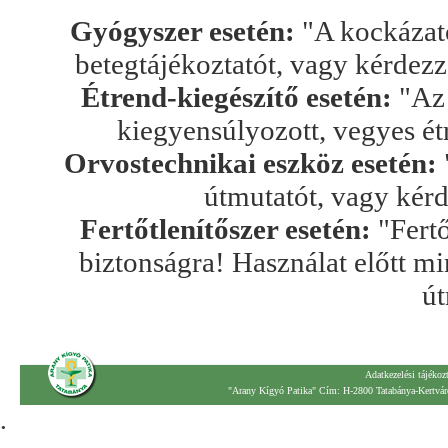
Gyógyszer esetén:
"A kockázato
betegtájékoztatót, vagy kérdez
Étrend-kiegészítő esetén:
"Az 
kiegyensúlyozott, vegyes ét
Orvostechnikai eszköz esetén:
útmutatót, vagy kér
Fertőtlenítőszer esetén:
"Fertő
biztonságra! Használat előtt mi
út
Adatkezelési tájékoz
"Arany Kígyó Patika" Cím: H-2800 Tatabánya-Kertváro
.