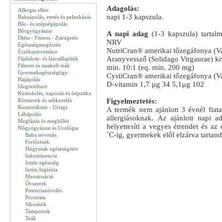
Adagolás:
Allergia ellen
napi 1-3 kapszula.
Babaápolás, etetés és pelenkázás
Bőr- és szépségápolás
Bőrgyógyászat
A napi adag
(1-3 kapszula) tarta
Diéta - Fitness - Zsírégetés
NRV
Egészségmegőrzés
NutriCran® amerikai tőzegáfonya (
Érzékszerveinkre
Aranyvessző (Solidago Virgaurae) k
Fájdalom- és lázcsillapítók
Filteres és tasakolt teák
min. 10:1 (eq. min. 200 mg)
Gyermekegészségügy
CystiCran® amerikai tőzegáfonya (V
Hajápolás
D-vitamin 1,7 µg 34 5,1µg 102
Idegrendszer
Kirándulás, napozás és útipatika
Kötszerek és sebkezelés
Figyelmeztetés:
Kozmetikum - Uriage
A termék nem ajánlott 3 évnél fia
Lábápolás
allergiásoknak. Az ajánlott napi a
Megfázás és meghűlés
helyettesíti a vegyes étrendet és az
Nőgyógyászat és Urológia
˚C-ig, gyermekek elől elzárva tartand
Baba tervezés
Fertőzések
Húgyutak egészségéért
Inkontinencia
Intim egészség
Intim higiénia
Menstruáció
Óvszerek
Potencianövelés
Prosztata
Síkosítók
Tamponok
Teák