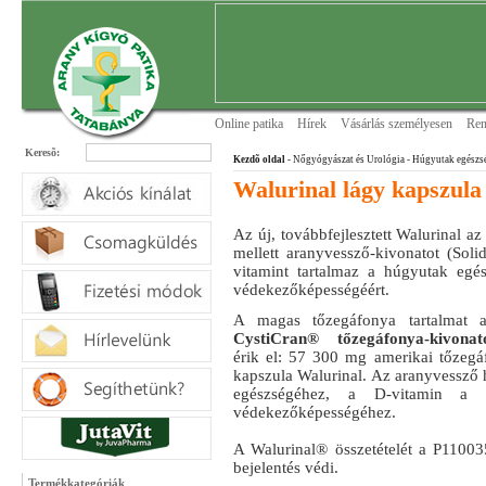
Online patika
Hírek
Vásárlás személyesen
Ren
Keresõ:
Kezdõ oldal
- Nőgyógyászat és Urológia
- Húgyutak egészs
Walurinal lágy kapszula
Az új, továbbfejlesztett Walurinal a
mellett aranyvessző-kivonatot (Soli
vitamint tartalmaz a húgyutak egés
védekezőképességéért.
A magas tőzegáfonya tartalmat
CystiCran® tőzegáfonya-kivona
érik el: 57 300 mg amerikai tőzegá
kapszula Walurinal. Az aranyvessző 
egészségéhez, a D-vitamin a s
védekezőképességéhez.
A Walurinal® összetételét a P1100
bejelentés védi.
Termékkategóriák