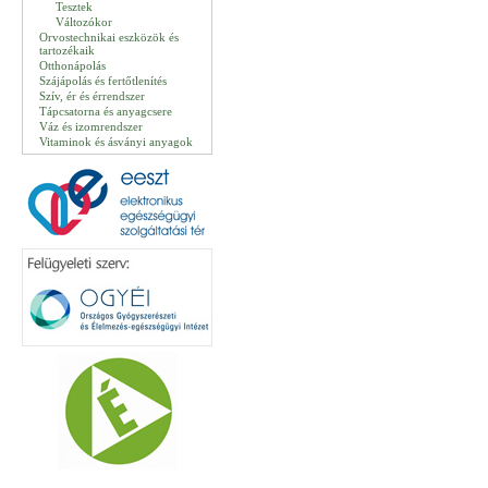
Tesztek
Változókor
Orvostechnikai eszközök és
tartozékaik
Otthonápolás
Szájápolás és fertőtlenítés
Szív, ér és érrendszer
Tápcsatorna és anyagcsere
Váz és izomrendszer
Vitaminok és ásványi anyagok