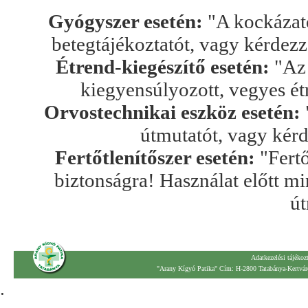
Gyógyszer esetén:
"A kockázato
betegtájékoztatót, vagy kérdez
Étrend-kiegészítő esetén:
"Az 
kiegyensúlyozott, vegyes ét
Orvostechnikai eszköz esetén:
útmutatót, vagy kér
Fertőtlenítőszer esetén:
"Fertő
biztonságra! Használat előtt mi
út
Adatkezelési tájékoz
"Arany Kígyó Patika" Cím: H-2800 Tatabánya-Kertváro
.