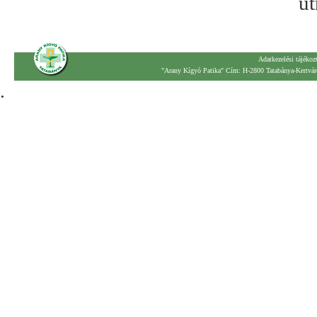
út
Adatkezelési tájékoz
"Arany Kígyó Patika" Cím: H-2800 Tatabánya-Kertváro
.