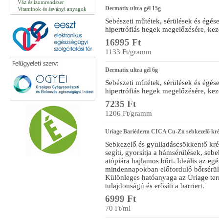
Váz és izomrendszer
Dermatix ultra gél 15g
Vitaminok és ásványi anyagok
Sebészeti műtétek, sérülések és égése
hipertrófiás hegek megelőzésére, kez
16995 Ft
1133 Ft/gramm
Dermatix ultra gél 6g
Sebészeti műtétek, sérülések és égése
hipertrófiás hegek megelőzésére, kez
7235 Ft
1206 Ft/gramm
Uriage Bariéderm CICA Cu-Zn sebkezelő kr
Sebkezelő és gyulladáscsökkentő krém,
segíti, gyorsítja a hámsérülések, seb
atópiára hajlamos bőrt. Ideális az eg
mindennapokban előforduló bőrsérülés
Különleges hatóanyaga az Uriage term
tulajdonságú és erősíti a barriert.
6999 Ft
70 Ft/ml