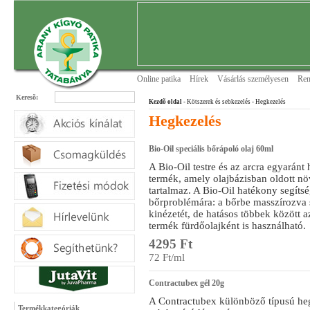
Online patika
Hírek
Vásárlás személyesen
Ren
Keresõ:
Kezdõ oldal
- Kötszerek és sebkezelés
- Hegkezelés
Hegkezelés
Bio-Oil speciális bőrápoló olaj 60ml
A Bio-Oil testre és az arcra egyaránt
termék, amely olajbázisban oldott nö
tartalmaz. A Bio-Oil hatékony segítsé
bőrproblémára: a bőrbe masszírozva se
kinézetét, de hatásos többek között a
termék fürdőolajként is használható.
4295 Ft
72 Ft/ml
Contractubex gél 20g
A Contractubex különböző típusú he
Termékkategóriák