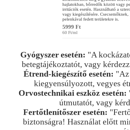
hajlatokban, bőrredők között vagy pe
irritációk esetén. Használható a szte
vagy kiegészítésére. Csecsemőknek, g
pelenkával fedett területekre is.
5999 Ft
60 Ft/ml
Gyógyszer esetén:
"A kockázato
betegtájékoztatót, vagy kérdez
Étrend-kiegészítő esetén:
"Az 
kiegyensúlyozott, vegyes ét
Orvostechnikai eszköz esetén:
útmutatót, vagy kér
Fertőtlenítőszer esetén:
"Fertő
biztonságra! Használat előtt mi