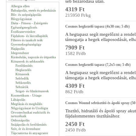
seb bezáródása után.
Allergia ellen
4319 Ft
Babaápolás, etetés és pelenkázás
Bőr- és szépségápolás
215950 Ft/kg
Bőrgyógyászat
Diéta - Fitness - Zsírégetés
Cosmos hegkezelő tapasz (4x30 cm; 5 db)
Egészségmegőrzés
Érzékszerveinkre
​A hegtapasz segít megelőzni a rendel
Fájdalom- és lázcsillapítók
támogatja a hegek ellaposodását, elha
Filteres és tasakolt teák
Gyermekegészségügy
7909 Ft
Hajápolás
Idegrendszer
1582 Ft/db
Kirándulás, napozás és útipatika
Kötszerek és sebkezelés
Cosmos hegkezelő tapasz (7,2x5 cm; 5 db)
Fertőtlenítés
Hegkezelés
​A hegtapasz segít megelőzni a rendel
Kötszerek
támogatja a hegek ellaposodását, elha
Sebfedők
Sebkezelés
4309 Ft
Sebzárók
Sziget- és filmkötszerek
862 Ft/db
Kozmetikum - Uriage
Lábápolás
Cosmos Wound sebtisztító és ápoló spray (50
Megfázás és meghűlés
Nőgyógyászat és Urológia
Tisztító, hidratáló és ápoló spray aku
Orvostechnikai eszközök és
fájdalommentes tisztításához
tartozékaik
Otthonápolás
2450 Ft
Szájápolás és fertőtlenítés
Szív, ér és érrendszer
2450 Ft/db
Tápcsatorna és anyagcsere