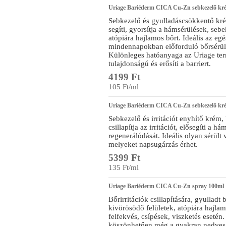
Uriage Bariéderm CICA Cu-Zn sebkezelő kr
Sebkezelő és gyulladáscsökkentő krém,
segíti, gyorsítja a hámsérülések, seb
atópiára hajlamos bőrt. Ideális az eg
mindennapokban előforduló bőrsérülés
Különleges hatóanyaga az Uriage term
tulajdonságú és erősíti a barriert.
4199 Ft
105 Ft/ml
Uriage Bariéderm CICA Cu-Zn sebkezelő k
Sebkezelő és irritációt enyhítő kr
csillapítja az irritációt, elősegíti a 
regenerálódását. Ideális olyan sérült v
melyeket napsugárzás érhet.
5399 Ft
135 Ft/ml
Uriage Bariéderm CICA Cu-Zn spray 100ml
Bőrirritációk csillapítására, gyulladt bő
kivörösödő felületek, atópiára hajlamo
felfekvés, csípések, viszketés esetén
köszönhetően még a gyakran nedves t