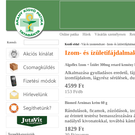
Online patika
Hírek
Vásárlás személyesen
Ren
Keresõ:
Kezdõ oldal
- Váz és izomrendszer
- Izom- és ízületifájdalma
Izom- és ízületifájdalma
Algoflex Izom + Ízület 300mg retard kemény 
Alkalmazása gyulladásos eredetű, fáj
izomfájdalom, lágyrész sérülések, du
4599 Ft
153 Ft/db
Biomed Arnimax krém 60 g
Rándulások, ficamok, zúzódások, iz
az érintett testrész bemasszírozására 
nadálytő kivonatokkal, továbbá kámf
1829 Ft
Termékkategóriák
30 Ft/gramm