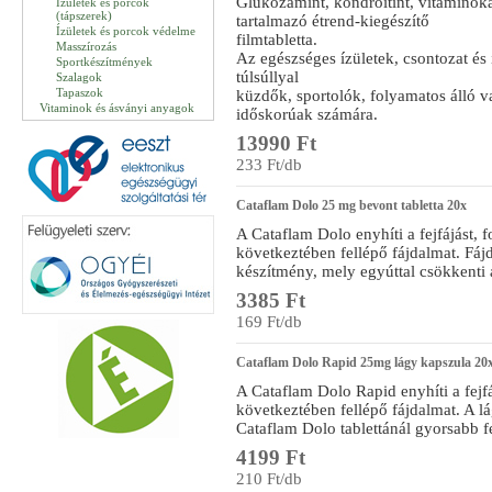
Glükózamint, kondroitint, vitaminok
Ízületek és porcok
(tápszerek)
tartalmazó étrend-kiegészítő
Ízületek és porcok védelme
filmtabletta.
Masszírozás
Az egészséges ízületek, csontozat és 
Sportkészítmények
túlsúllyal
Szalagok
Tapaszok
küzdők, sportolók, folyamatos álló v
Vitaminok és ásványi anyagok
időskorúak számára.
13990 Ft
233 Ft/db
Cataflam Dolo 25 mg bevont tabletta 20x
A Cataflam Dolo enyhíti a fejfájást, 
következtében fellépő fájdalmat. Fáj
készítmény, mely egyúttal csökkenti a 
3385 Ft
169 Ft/db
Cataflam Dolo Rapid 25mg lágy kapszula 20
A Cataflam Dolo Rapid enyhíti a fejfá
következtében fellépő fájdalmat. A 
Cataflam Dolo tablettánál gyorsabb fe
4199 Ft
210 Ft/db