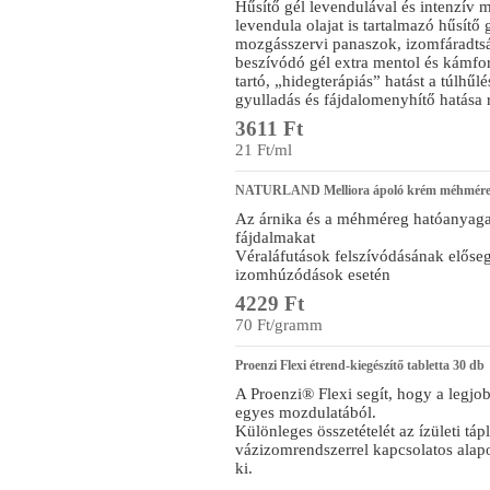
Hűsítő gél levendulával és intenzív 
levendula olajat is tartalmazó hűsítő 
mozgásszervi panaszok, izomfáradtsá
beszívódó gél extra mentol és kámfor 
tartó, „hidegterápiás” hatást a túlhűl
gyulladás és fájdalomenyhítő hatása 
3611 Ft
21 Ft/ml
NATURLAND Melliora ápoló krém méhméreg
Az árnika és a méhméreg hatóanyagaiv
fájdalmakat
Véraláfutások felszívódásának előseg
izomhúzódások esetén
4229 Ft
70 Ft/gramm
Proenzi Flexi étrend-kiegészítő tabletta 30 db
A Proenzi® Flexi segít, hogy a legjo
egyes mozdulatából.
Különleges összetételét az ízületi táp
vázizomrendszerrel kapcsolatos alapo
ki.