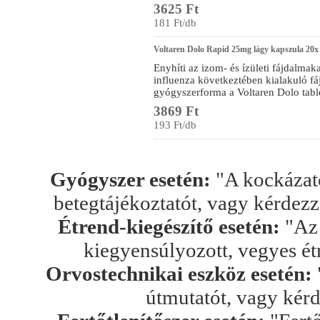
3625 Ft
181 Ft/db
Voltaren Dolo Rapid 25mg lágy kapszula 20x
Enyhíti az izom- és ízületi fájdalmaka
influenza következtében kialakuló fá
gyógyszerforma a Voltaren Dolo table
3869 Ft
193 Ft/db
Gyógyszer esetén:
"A kockázato
betegtájékoztatót, vagy kérdez
Étrend-kiegészítő esetén:
"Az 
kiegyensúlyozott, vegyes ét
Orvostechnikai eszköz esetén:
útmutatót, vagy kér