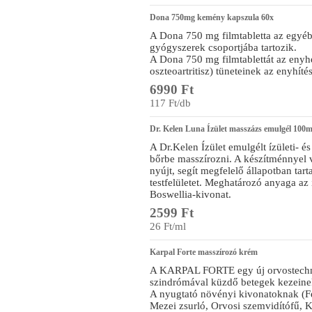
Dona 750mg kemény kapszula 60x
A Dona 750 mg filmtabletta az egyéb
gyógyszerek csoportjába tartozik.
A Dona 750 mg filmtablettát az enyhe-
oszteoartritisz) tüneteinek az enyhítés
6990 Ft
117 Ft/db
Dr. Kelen Luna Ízület masszázs emulgél 100m
A Dr.Kelen Ízület emulgélt ízületi- é
bőrbe masszírozni. A készítménnyel 
nyújt, segít megfelelő állapotban tar
testfelületet. Meghatározó anyaga a
Boswellia-kivonat.
2599 Ft
26 Ft/ml
Karpal Forte masszírozó krém
A KARPAL FORTE egy új orvostechni
szindrómával küzdő betegek kezeine
A nyugtató növényi kivonatoknak (Fe
Mezei zsurló, Orvosi szemvidítófű, 