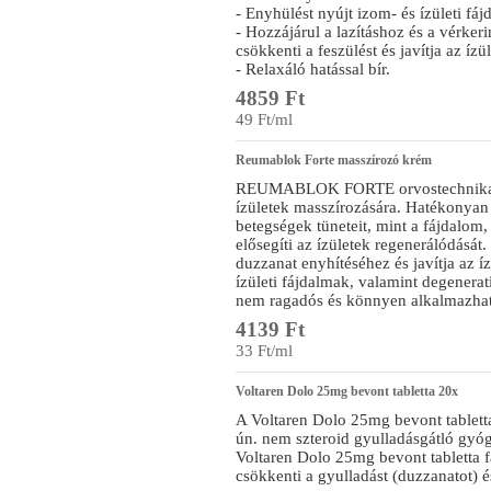
- Enyhülést nyújt izom- és ízületi fáj
- Hozzájárul a lazításhoz és a vérker
csökkenti a feszülést és javítja az ízü
- Relaxáló hatással bír.
4859 Ft
49 Ft/ml
Reumablok Forte masszírozó krém
REUMABLOK FORTE orvostechnikai 
ízületek masszírozására. Hatékonyan 
betegségek tüneteit, mint a fájdalom,
elősegíti az ízületek regenerálódását.
duzzanat enyhítéséhez és javítja az
ízületi fájdalmak, valamint degenerat
nem ragadós és könnyen alkalmazha
4139 Ft
33 Ft/ml
Voltaren Dolo 25mg bevont tabletta 20x
A Voltaren Dolo 25mg bevont tabletta
ún. nem szteroid gyulladásgátló gyóg
Voltaren Dolo 25mg bevont tabletta f
csökkenti a gyulladást (duzzanatot) és