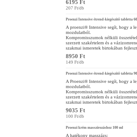
6195 Ft
207 Ft/db
Proenzi Intensive étrend-kiegészítő tabletta 6
A proenzi® Intensive segít, hogy a l
mozdulatból.
Kompromisszumok nélküli összetételé
szerzett szakértelem és a vázizomren
szakmai ismeretek birtokában fejleszt
8950 Ft
149 Ft/db
Proenzi Intensive étrend-kiegészítő tabletta 9
A Proenzi® Intensive segít, hogy a l
mozdulatból.
Kompromisszumok nélküli összetételé
szerzett szakértelem és a vázizomren
szakmai ismeretek birtokában fejleszt
9035 Ft
100 Ft/db
Proenzi krém masszírozáshoz 100 ml
A hatékony masszázs: