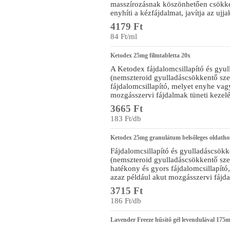
masszírozásnak köszönhetően csökkent
enyhíti a kézfájdalmat, javítja az ujj
4179 Ft
84 Ft/ml
Ketodex 25mg filmtabletta 20x
A Ketodex fájdalomcsillapító és gyu
(nemszteroid gyulladáscsökkentő sz
fájdalomcsillapító, melyet enyhe vag
mozgásszervi fájdalmak tüneti kezel
3665 Ft
183 Ft/db
Ketodex 25mg granulátum belsőleges oldatho
Fájdalomcsillapító és gyulladáscsök
(nemszteroid gyulladáscsökkentő sz
hatékony és gyors fájdalomcsillapít
azaz például akut mozgásszervi fájda
3715 Ft
186 Ft/db
Lavender Freeze hűsítő gél levendulával 175m