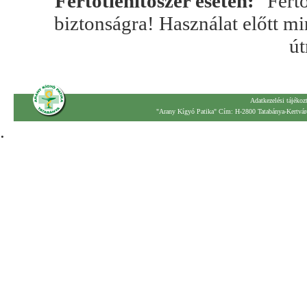
Fertőtlenítőszer esetén:
"Fertő
biztonságra! Használat előtt mi
út
Adatkezelési tájékoz
"Arany Kígyó Patika" Cím: H-2800 Tatabánya-Kertváro
.