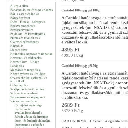
Allergia ellen
Babaápolás, etetés és pelenkázás
Cartidol 100mg/g gél 100g
Bőr- és szépségápolás
A Cartidol hatóanyaga az etofenamát
Bőrgyógyászat
Diéta - Fitness - Zsírégetés
fájdalomcsillapító hatással rendelkez
Egészségmegőrzés
gyógyszerek (ún. NSAID-ok) csoportj
Érzékszerveinkre
keresztül felszívódik és a gyulladt s
Fájdalom- és lázcsillapítók
duzzanat- és gyulladáscsökkentő hat
Filteres és tasakolt teák
elváltozásokra.
Gyermekegészségügy
Hajápolás
4895 Ft
Idegrendszer
Kirándulás, napozás és útipatika
48950 Ft/kg
Kötszerek és sebkezelés
Kozmetikum - Uriage
Cartidol 100mg/g gél 50g
Lábápolás
Megfázás és meghűlés
A Cartidol hatóanyaga az etofenamát
Nőgyógyászat és Urológia
fájdalomcsillapító hatással rendelkez
Orvostechnikai eszközök és
tartozékaik
gyógyszerek (ún. NSAID-ok) csoportj
Otthonápolás
keresztül felszívódik és a gyulladt s
Szájápolás és fertőtlenítés
duzzanat- és gyulladáscsökkentő hat
Szív, ér és érrendszer
elváltozásokra.
Tápcsatorna és anyagcsere
Váz és izomrendszer
2689 Ft
Csontjaink egészsége
Fájdalom és
53780 Ft/kg
gyulladáscsökkentők
Fáradt végtagok frissítése
Izom- és ízületifájdalmakra
CARTINORM® + D3 étrend-kiegészítő filmta
Izomzatunk egészsége