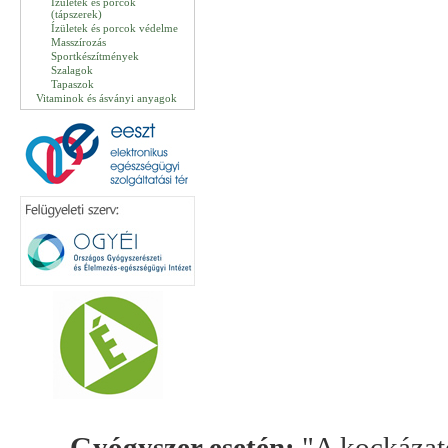
Ízületek és porcok
(tápszerek)
Ízületek és porcok védelme
Masszírozás
Sportkészítmények
Szalagok
Tapaszok
Vitaminok és ásványi anyagok
Gyógyszer esetén:
"A kockázato