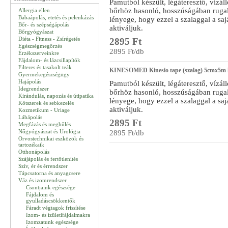
Pamutból készült, légáteresztő, vízál
bőrhöz hasonló, hosszúságában ruga
Allergia ellen
Babaápolás, etetés és pelenkázás
lényege, hogy ezzel a szalaggal a sa
Bőr- és szépségápolás
aktiváljuk.
Bőrgyógyászat
Diéta - Fitness - Zsírégetés
2895 Ft
Egészségmegőrzés
2895 Ft/db
Érzékszerveinkre
Fájdalom- és lázcsillapítók
Filteres és tasakolt teák
KINESOMED Kinesio tape (szalag) 5cmx5m
Gyermekegészségügy
Hajápolás
Pamutból készült, légáteresztő, vízál
Idegrendszer
bőrhöz hasonló, hosszúságában ruga
Kirándulás, napozás és útipatika
lényege, hogy ezzel a szalaggal a sa
Kötszerek és sebkezelés
aktiváljuk.
Kozmetikum - Uriage
Lábápolás
2895 Ft
Megfázás és meghűlés
Nőgyógyászat és Urológia
2895 Ft/db
Orvostechnikai eszközök és
tartozékaik
Otthonápolás
Szájápolás és fertőtlenítés
Szív, ér és érrendszer
Tápcsatorna és anyagcsere
Váz és izomrendszer
Csontjaink egészsége
Fájdalom és
gyulladáscsökkentők
Fáradt végtagok frissítése
Izom- és ízületifájdalmakra
Izomzatunk egészsége