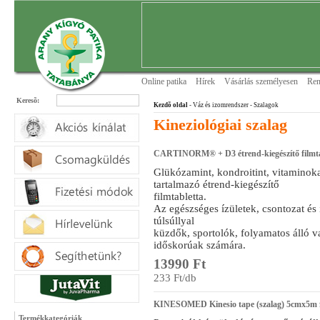
Online patika
Hírek
Vásárlás személyesen
Ren
Keresõ:
Kezdõ oldal
- Váz és izomrendszer
- Szalagok
Kineziológiai szalag
CARTINORM® + D3 étrend-kiegészítő filmta
Glükózamint, kondroitint, vitaminok
tartalmazó étrend-kiegészítő
filmtabletta.
Az egészséges ízületek, csontozat és 
túlsúllyal
küzdők, sportolók, folyamatos álló v
időskorúak számára.
13990 Ft
233 Ft/db
KINESOMED Kinesio tape (szalag) 5cmx5m f
Termékkategóriák