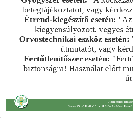
betegtájékoztatót, vagy kérdez
Étrend-kiegészítő esetén:
"Az 
kiegyensúlyozott, vegyes ét
Orvostechnikai eszköz esetén:
útmutatót, vagy kér
Fertőtlenítőszer esetén:
"Fertő
biztonságra! Használat előtt mi
út
Adatkezelési tájékoz
"Arany Kígyó Patika" Cím: H-2800 Tatabánya-Kertváro
.