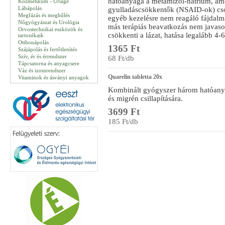
hatóanyaga a metamizol-nátrium, am
Kozmetikum - Uriage
Lábápolás
gyulladáscsökkentők (NSAID-ok) csop
Megfázás és meghűlés
egyéb kezelésre nem reagáló fájdalma
Nőgyógyászat és Urológia
más terápiás beavatkozás nem javasol
Orvostechnikai eszközök és
csökkenti a lázat, hatása legalább 4-6
tartozékaik
Otthonápolás
1365 Ft
Szájápolás és fertőtlenítés
Szív, ér és érrendszer
68 Ft/db
Tápcsatorna és anyagcsere
Váz és izomrendszer
Quarelin tabletta 20x
Vitaminok és ásványi anyagok
Kombinált gyógyszer három hatóanyag 
és migrén csillapítására.
3699 Ft
185 Ft/db