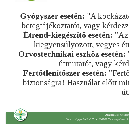
Gyógyszer esetén:
"A kockázato
betegtájékoztatót, vagy kérdez
Étrend-kiegészítő esetén:
"Az 
kiegyensúlyozott, vegyes ét
Orvostechnikai eszköz esetén:
útmutatót, vagy kér
Fertőtlenítőszer esetén:
"Fertő
biztonságra! Használat előtt mi
út
Adatkezelési tájékoz
"Arany Kígyó Patika" Cím: H-2800 Tatabánya-Kertváro
.