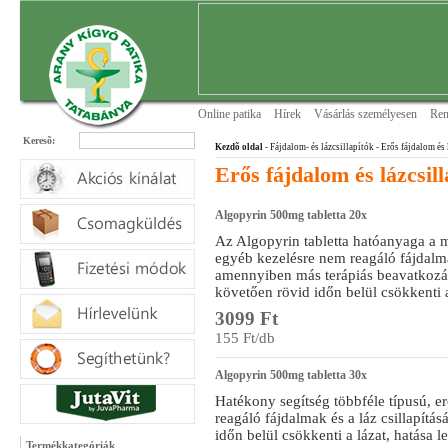
Online patika
Hírek
Vásárlás személyesen
Ren
Keresõ:
Kezdõ oldal
- Fájdalom- és lázcsillapítók
- Erős fájdalom és 
Erős fájdalom és lázcsill
Algopyrin 500mg tabletta 20x
Az Algopyrin tabletta hatóanyaga a 
egyéb kezelésre nem reagáló fájdalmak
amennyiben más terápiás beavatkozás
követően rövid időn belül csökkenti a 
3099 Ft
155 Ft/db
Algopyrin 500mg tabletta 30x
Hatékony segítség többféle típusú, 
reagáló fájdalmak és a láz csillapítá
időn belül csökkenti a lázat, hatása l
Termékkategóriák