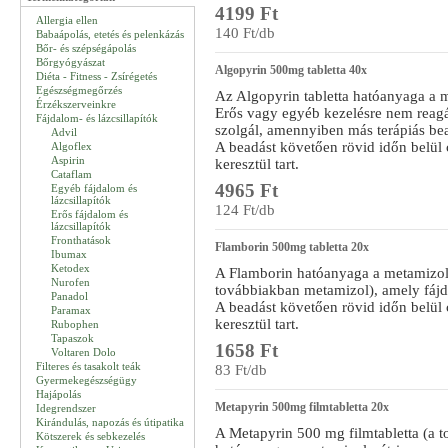
4199 Ft
Allergia ellen
140 Ft/db
Babaápolás, etetés és pelenkázás
Bőr- és szépségápolás
Bőrgyógyászat
Algopyrin 500mg tabletta 40x
Diéta - Fitness - Zsírégetés
Egészségmegőrzés
Az Algopyrin tabletta hatóanyaga a 
Érzékszerveinkre
Erős vagy egyéb kezelésre nem reagál
Fájdalom- és lázcsillapítók
szolgál, amennyiben más terápiás be
Advil
A beadást követően rövid időn belül c
Algoflex
Aspirin
keresztül tart.
Cataflam
4965 Ft
Egyéb fájdalom és
lázcsillapítók
124 Ft/db
Erős fájdalom és
lázcsillapítók
Fronthatások
Flamborin 500mg tabletta 20x
Ibumax
Ketodex
A Flamborin hatóanyaga a metamizol
Nurofen
továbbiakban metamizol), amely fájdal
Panadol
A beadást követően rövid időn belül c
Paramax
keresztül tart.
Rubophen
Tapaszok
1658 Ft
Voltaren Dolo
Filteres és tasakolt teák
83 Ft/db
Gyermekegészségügy
Hajápolás
Metapyrin 500mg filmtabletta 20x
Idegrendszer
Kirándulás, napozás és útipatika
A Metapyrin 500 mg filmtabletta (a 
Kötszerek és sebkezelés