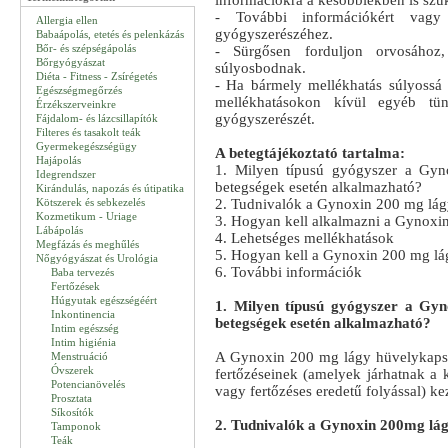
információkra a későbbiekben is szük
- További információkért vagy 
Allergia ellen
gyógyszerészéhez.
Babaápolás, etetés és pelenkázás
Bőr- és szépségápolás
- Sürgősen forduljon orvosáho
Bőrgyógyászat
súlyosbodnak.
Diéta - Fitness - Zsírégetés
- Ha bármely mellékhatás súlyossá v
Egészségmegőrzés
mellékhatásokon kívül egyéb tüne
Érzékszerveinkre
gyógyszerészét.
Fájdalom- és lázcsillapítók
Filteres és tasakolt teák
Gyermekegészségügy
A betegtájékoztató tartalma:
Hajápolás
1. Milyen típusú gyógyszer a Gyn
Idegrendszer
betegségek esetén alkalmazható?
Kirándulás, napozás és útipatika
Kötszerek és sebkezelés
2. Tudnivalók a Gynoxin 200 mg lág
Kozmetikum - Uriage
3. Hogyan kell alkalmazni a Gynoxi
Lábápolás
4. Lehetséges mellékhatások
Megfázás és meghűlés
5. Hogyan kell a Gynoxin 200 mg lág
Nőgyógyászat és Urológia
6. További információk
Baba tervezés
Fertőzések
Húgyutak egészségéért
1. Milyen típusú gyógyszer a Gyn
Inkontinencia
betegségek esetén alkalmazható?
Intim egészség
Intim higiénia
A Gynoxin 200 mg lágy hüvelykapsz
Menstruáció
Óvszerek
fertőzéseinek (amelyek járhatnak a k
Potencianövelés
vagy fertőzéses eredetű folyással) ke
Prosztata
Síkosítók
2. Tudnivalók a Gynoxin 200mg lág
Tamponok
Teák