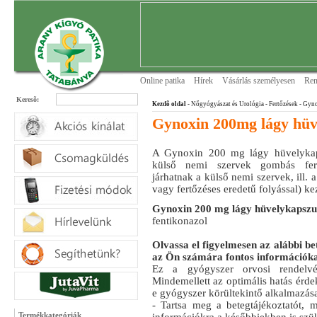
Online patika
Hírek
Vásárlás személyesen
Ren
Keresõ:
Kezdõ oldal
- Nőgyógyászat és Urológia
- Fertőzések
- Gyno
Gynoxin 200mg lágy hüv
A Gynoxin 200 mg lágy hüvelykap
külső nemi szervek gombás fert
járhatnak a külső nemi szervek, ill. 
vagy fertőzéses eredetű folyással) ke
Gynoxin 200 mg lágy hüvelykapszu
fentikonazol
Olvassa el figyelmesen az alábbi be
az Ön számára fontos információka
Ez a gyógyszer orvosi rendelvé
Mindemellett az optimális hatás érd
e gyógyszer körültekintő alkalmazás
- Tartsa meg a betegtájékoztatót, 
Termékkategóriák