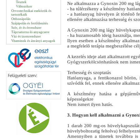
Tesztek
Ne alkalmazza a Gynoxin 200 mg lá
Változókor
- ha túlérzékeny a készítmény hatóa
Orvostechnikai eszközök és
- a hatóanyag hüvelyen át történõ f
tartozékaik
Otthonápolás
ellenére alkalmazása terhesség és szop
Szájápolás és fertőtlenítés
Szív, ér és érrendszer
A Gynoxin 200 mg lágy hüvelykapszu
Tápcsatorna és anyagcsere
- ha huzamosabb ideig használja, mer
Váz és izomrendszer
Ilyen esetben a készítmény alkalmazá
Vitaminok és ásványi anyagok
a megfelelõ terápia megbeszélése cél
A kezelés ideje alatt alkalmazott eg
Gyógyszerkölcsönhatások nem ismer
Terhesség és szoptatás
Hatóanyaga, a fentikonazol bõrön, i
szívódik fel, ennek ellenére alkalmaz
A készítmény hatása a gépjármûv
képességekre
Nem ismert ilyen hatás.
3. Hogyan kell alkalmazni a Gynox
1 darab 200 mg-os hüvelykapszulát k
hüvelyboltozatig feltolva) felhelyezn
Amennyiben a tünetek továbbra is 