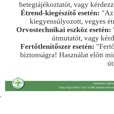
betegtájékoztatót, vagy kérdez
Étrend-kiegészítő esetén:
"Az 
kiegyensúlyozott, vegyes ét
Orvostechnikai eszköz esetén:
útmutatót, vagy kér
Fertőtlenítőszer esetén:
"Fertő
biztonságra! Használat előtt mi
út
Adatkezelési tájékoz
"Arany Kígyó Patika" Cím: H-2800 Tatabánya-Kertváro
.