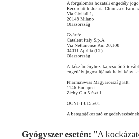
A forgalomba hozatali engedély jogos
Recordati Industria Chimica e Farmac
Via Civitali 1,
20148 Milano
Olaszország
Gyártó:
Catalent Italy S.p.A
Via Nettunense Km 20,100
04011 Aprilia (LT)
Olaszország
A készítményhez kapcsolódó további
engedély jogosultjának helyi képvise
PharmaSwiss Magyarország Kft.
1146 Budapest
Zichy G.u.5.fszt.1.
OGYI-T-8155/01
A betegtájékoztató engedélyezésének
Gyógyszer esetén:
"A kockázato