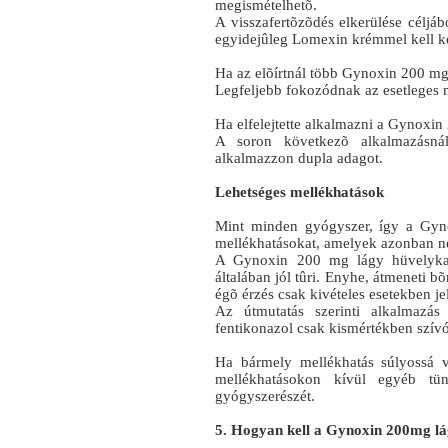
megismételhetõ.
A visszafertõzõdés elkerülése céljáb
egyidejûleg Lomexin krémmel kell ke
Ha az elõírtnál több Gynoxin 200 mg
Legfeljebb fokozódnak az esetleges 
Ha elfelejtette alkalmazni a Gynoxi
A soron következõ alkalmazásná
alkalmazzon dupla adagot.
Lehetséges mellékhatások
Mint minden gyógyszer, így a Gyn
mellékhatásokat, amelyek azonban n
A Gynoxin 200 mg lágy hüvelykap
általában jól tûri. Enyhe, átmeneti 
égõ érzés csak kivételes esetekben je
Az útmutatás szerinti alkalmaz
fentikonazol csak kismértékben szívód
Ha bármely mellékhatás súlyossá vá
mellékhatásokon kívül egyéb tüne
gyógyszerészét.
5. Hogyan kell a Gynoxin 200mg lá