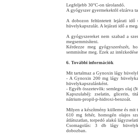
Legfeljebb 30°C-on tárolandó.
A gyógyszer gyermekektõl elzárva ta
A dobozon feltüntetett lejárati i
hüvelykapszulát. A lejárati idő a me
A gyógyszereket nem szabad a szenn
megsemmisíteni.
Kérdezze meg gyógyszerészét, hog
semmisítse meg. Ezek az intézkedése
6. További információk
Mit tartalmaz a Gynoxin lágy hüvely
- A Gynoxin 200 mg lágy hüvelykap
hüvelykapszulánként.
- Egyéb összetevõk: semleges olaj (Mi
Kapszulahéj: zselatin, glicerin, tit
nátrium-propil-p-hidroxi-benzoát.
Milyen a készítmény külleme és mit 
610 mg fehér, homogén olajos szu
átlátszatlan, torpedó alakú lágyzselat
Csomagolás: 3 db lágy hüvelyk
dobozban.