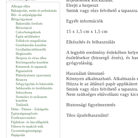
terjedésének kockázatát.
Elrejti a herpeszt
Allergia ellen
Smink vagy rúzs felvihető a tapaszra
Babaápolás, etetés és pelenkázás
Bőr- és szépségápolás
Bőrgyógyászat
Egyéb információk
Bakteriális fertőzés
Bőrirritáció
15 x 1,5 cm x 1,5 cm
Cukorbetegeknek
Égési sérülésekre
Felfekvés megelőzése
Elkészítés és felhasználás
Gombásodás kezelése
Gyulladáscsökkentők
A legjobb eredmény érdekében helyezz
Hegkezelés
észlelésekor (bizsergő érzés), és ha
Herpesz és vírus ellen
Körömgomba kezelése
gyógyulásáig.
Kötszerek és tapaszok
Pigmentfolt
Használati útmutató
Pikkelysömör (psoriasis)
Könnyen alkalmazható. Alkalmazás el
Rosacea
Húzza le az átlátszó papír applikátor
Sebgyógyítás és hámosítás
Sebkezelés és fertőtlenítés
Smink vagy rúzs felvihető a tapaszra
Seborrhoea
Nem szükséges eltávolítani vagy kicse
Szemölcs és tyúkszem
kezelése
Biztonsági figyelmeztetés
Tetűírtók
Diéta - Fitness - Zsírégetés
Egészségmegőrzés
Tilos újrafelhasználni!
Érzékszerveinkre
Fájdalom- és lázcsillapítók
Filteres és tasakolt teák
Gyermekegészségügy
Hajápolás