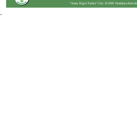
"Arany Kígyó Patika" Cím: H-2800 Tatabánya-Kertváro
.