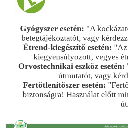
Gyógyszer esetén:
"A kockázato
betegtájékoztatót, vagy kérdez
Étrend-kiegészítő esetén:
"Az 
kiegyensúlyozott, vegyes ét
Orvostechnikai eszköz esetén:
útmutatót, vagy kér
Fertőtlenítőszer esetén:
"Fertő
biztonságra! Használat előtt mi
út
Adatkezelési tájékoz