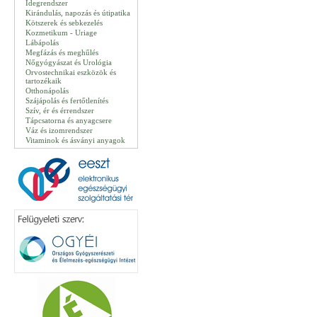
Idegrendszer
Kirándulás, napozás és útipatika
Kötszerek és sebkezelés
Kozmetikum - Uriage
Lábápolás
Megfázás és meghűlés
Nőgyógyászat és Urológia
Orvostechnikai eszközök és
tartozékaik
Otthonápolás
Szájápolás és fertőtlenítés
Szív, ér és érrendszer
Tápcsatorna és anyagcsere
Váz és izomrendszer
Vitaminok és ásványi anyagok