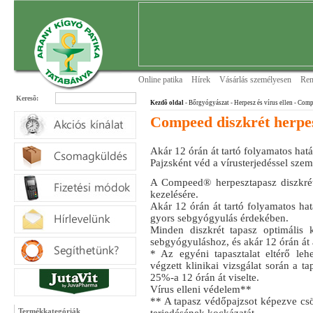
Online patika
Hírek
Vásárlás személyesen
Ren
Keresõ:
Kezdõ oldal
- Bőrgyógyászat
- Herpesz és vírus ellen
- Compe
Compeed diszkrét herpe
Akár 12 órán át tartó folyamatos hatá
Pajzsként véd a vírusterjedéssel sze
A Compeed® herpesztapasz diszkré
kezelésére.
Akár 12 órán át tartó folyamatos hat
gyors sebgyógyulás érdekében.
Minden diszkrét tapasz optimális k
sebgyógyuláshoz, és akár 12 órán át
* Az egyéni tapasztalat eltérő leh
végzett klinikai vizsgálat során a t
25%-a 12 órán át viselte.
Vírus elleni védelem**
** A tapasz védőpajzsot képezve csö
Termékkategóriák