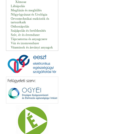
Xémose
Lábápolás
Megfázás és meghűlés
Nőgyógyászat és Urológia
Orvostechnikai eszközök és
tartozékaik
Otthonápolás
Szájápolás és fertőtlenítés
Szív, ér és érrendszer
Tápcsatorna és anyagcsere
Váz és izomrendszer
Vitaminok és ásványi anyagok