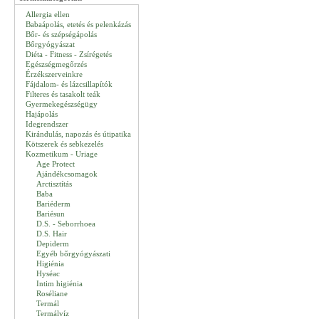
Allergia ellen
Babaápolás, etetés és pelenkázás
Bőr- és szépségápolás
Bőrgyógyászat
Diéta - Fitness - Zsírégetés
Egészségmegőrzés
Érzékszerveinkre
Fájdalom- és lázcsillapítók
Filteres és tasakolt teák
Gyermekegészségügy
Hajápolás
Idegrendszer
Kirándulás, napozás és útipatika
Kötszerek és sebkezelés
Kozmetikum - Uriage
Age Protect
Ajándékcsomagok
Arctisztítás
Baba
Bariéderm
Bariésun
D.S. - Seborrhoea
D.S. Hair
Depiderm
Egyéb bőrgyógyászati
Higiénia
Hyséac
Intim higiénia
Roséliane
Termál
Termálvíz