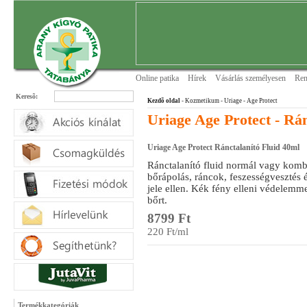
Online patika
Hírek
Vásárlás személyesen
Ren
Keresõ:
Kezdõ oldal
- Kozmetikum - Uriage
- Age Protect
Uriage Age Protect - Rán
Uriage Age Protect Ránctalanító Fluid 40ml
Ránctalanító fluid normál vagy komb
bőrápolás, ráncok, feszességvesztés
jele ellen. Kék fény elleni védelemme
bőrt.
8799 Ft
220 Ft/ml
Termékkategóriák