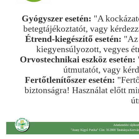
Gyógyszer esetén:
"A kockázato
betegtájékoztatót, vagy kérdez
Étrend-kiegészítő esetén:
"Az 
kiegyensúlyozott, vegyes ét
Orvostechnikai eszköz esetén:
útmutatót, vagy kér
Fertőtlenítőszer esetén:
"Fertő
biztonságra! Használat előtt mi
út
Adatkezelési tájékoz
"Arany Kígyó Patika" Cím: H-2800 Tatabánya-Kertváro