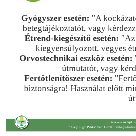
Gyógyszer esetén:
"A kockázato
betegtájékoztatót, vagy kérdez
Étrend-kiegészítő esetén:
"Az 
kiegyensúlyozott, vegyes ét
Orvostechnikai eszköz esetén:
útmutatót, vagy kér
Fertőtlenítőszer esetén:
"Fertő
biztonságra! Használat előtt mi
út
Adatkezelési tájékoz
"Arany Kígyó Patika" Cím: H-2800 Tatabánya-Kertváro