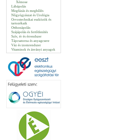
Xémose
Lábápolás
Megfázás és meghűlés
Nőgyógyászat és Urológia
Orvostechnikai eszközök és
tartozékaik
Otthonápolás
Szájápolás és fertőtlenítés
Szív, ér és érrendszer
Tápcsatorna és anyagcsere
Váz és izomrendszer
Vitaminok és ásványi anyagok