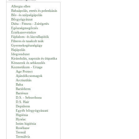
Allergia ellen
Babaápolás, etetés és pelenkázás
Bőr- és szépségápolás
Bőrgyógyászat
Diéta - Fitness - Zsírégetés
Egészségmegőrzés
Érzékszerveinkre
Fájdalom- és lázcsillapítók
Filteres és tasakolt teák
Gyermekegészségügy
Hajápolás
Idegrendszer
Kirándulás, napozás és útipatika
Kötszerek és sebkezelés
Kozmetikum - Uriage
Age Protect
Ajándékcsomagok
Arctisztítás
Baba
Bariéderm
Bariésun
D.S. - Seborrhoea
D.S. Hair
Depiderm
Egyéb bőrgyógyászati
Higiénia
Hyséac
Intim higiénia
Roséliane
Termál
Termálvíz