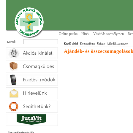
Online patika
Hírek
Vásárlás személyesen
Ren
Keresõ:
Kezdõ oldal
- Kozmetikum - Uriage
- Ajándékcsomagok
Ajándék- és összecsomagoláso
Termékkategóriák