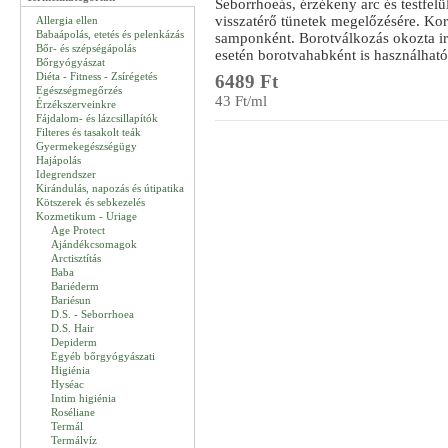
Seborrhoeás, érzékeny arc és testfelül
visszatérő tünetek megelőzésére. Kor
Allergia ellen
Babaápolás, etetés és pelenkázás
samponként. Borotválkozás okozta irr
Bőr- és szépségápolás
esetén borotvahabként is használható
Bőrgyógyászat
Diéta - Fitness - Zsírégetés
6489 Ft
Egészségmegőrzés
43 Ft/ml
Érzékszerveinkre
Fájdalom- és lázcsillapítók
Filteres és tasakolt teák
Gyermekegészségügy
Hajápolás
Idegrendszer
Kirándulás, napozás és útipatika
Kötszerek és sebkezelés
Kozmetikum - Uriage
Age Protect
Ajándékcsomagok
Arctisztítás
Baba
Bariéderm
Bariésun
D.S. - Seborrhoea
D.S. Hair
Depiderm
Egyéb bőrgyógyászati
Higiénia
Hyséac
Intim higiénia
Roséliane
Termál
Termálvíz