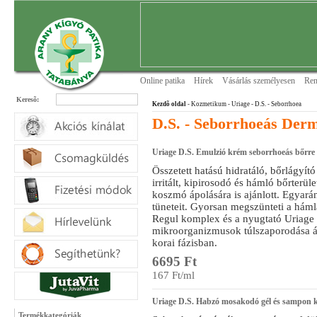
Online patika
Hírek
Vásárlás személyesen
Ren
Keresõ:
Kezdõ oldal
- Kozmetikum - Uriage
- D.S. - Seborrhoea
D.S. - Seborrhoeás Derm
Uriage D.S. Emulzió krém seborrhoeás bőrre
Összetett hatású hidratáló, bőrlágyít
irritált, kipirosodó és hámló bőrterül
koszmó ápolására is ajánlott. Egyarán
tüneteit. Gyorsan megszünteti a háml
Regul komplex és a nyugtató Uriage T
mikroorganizmusok túlszaporodása ál
korai fázisban.
6695 Ft
167 Ft/ml
Uriage D.S. Habzó mosakodó gél és sampon k
Termékkategóriák