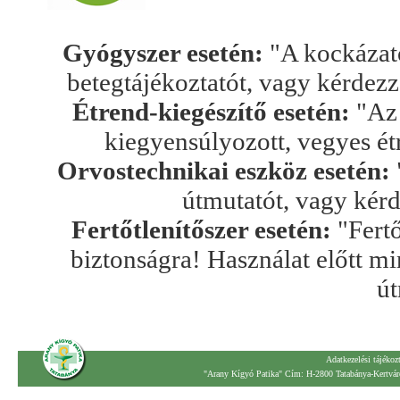
Gyógyszer esetén:
"A kockázato
betegtájékoztatót, vagy kérdez
Étrend-kiegészítő esetén:
"Az 
kiegyensúlyozott, vegyes ét
Orvostechnikai eszköz esetén:
útmutatót, vagy kér
Fertőtlenítőszer esetén:
"Fertő
biztonságra! Használat előtt mi
út
Adatkezelési tájékoz
"Arany Kígyó Patika" Cím: H-2800 Tatabánya-Kertváro