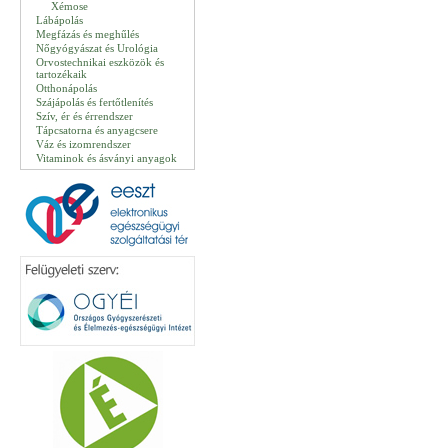
Xémose
Lábápolás
Megfázás és meghűlés
Nőgyógyászat és Urológia
Orvostechnikai eszközök és
tartozékaik
Otthonápolás
Szájápolás és fertőtlenítés
Szív, ér és érrendszer
Tápcsatorna és anyagcsere
Váz és izomrendszer
Vitaminok és ásványi anyagok